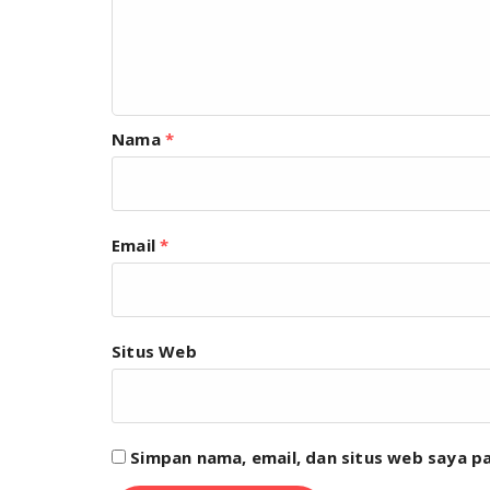
Nama
*
Email
*
Situs Web
Simpan nama, email, dan situs web saya p