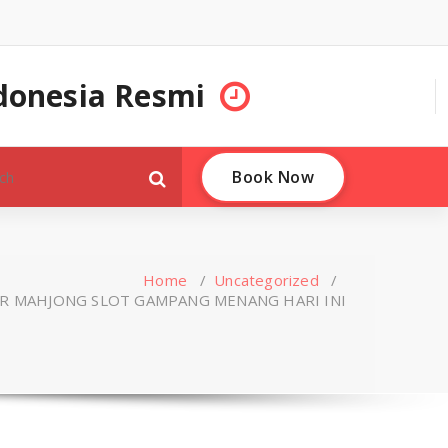
donesia Resmi
Book Now
Home
/
Uncategorized
/
COR MAHJONG SLOT GAMPANG MENANG HARI INI