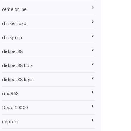
ceme online
chickenroad
chicky run
clickbet88
clickbet88 bola
clickbet88 login
cmd368
Depo 10000
depo 5k