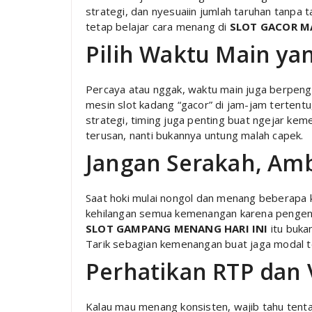
strategi, dan nyesuaiin jumlah taruhan tanpa t
tetap belajar cara menang di
SLOT GACOR M
Pilih Waktu Main ya
Percaya atau nggak, waktu main juga berpeng
mesin slot kadang “gacor” di jam-jam tertentu, 
strategi, timing juga penting buat ngejar ke
terusan, nanti bukannya untung malah capek.
Jangan Serakah, A
Saat hoki mulai nongol dan menang beberapa k
kehilangan semua kemenangan karena pengen t
SLOT GAMPANG MENANG HARI INI
itu buka
Tarik sebagian kemenangan buat jaga modal 
Perhatikan RTP dan V
Kalau mau menang konsisten, wajib tahu tenta