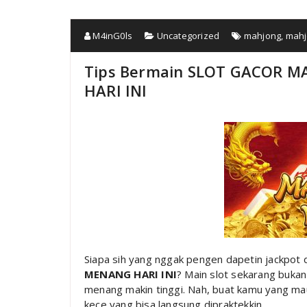
M4inG0ls
Uncategorized
mahjong
,
mahj
Tips Bermain SLOT GACOR
HARI INI
Siapa sih yang nggak pengen dapetin jackpot 
MENANG HARI INI
? Main slot sekarang bukan 
menang makin tinggi. Nah, buat kamu yang mau
kece yang bisa langsung dipraktekkin.