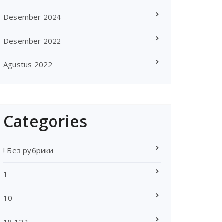
Desember 2024
Desember 2022
Agustus 2022
Categories
! Без рубрики
1
10
18.12.1