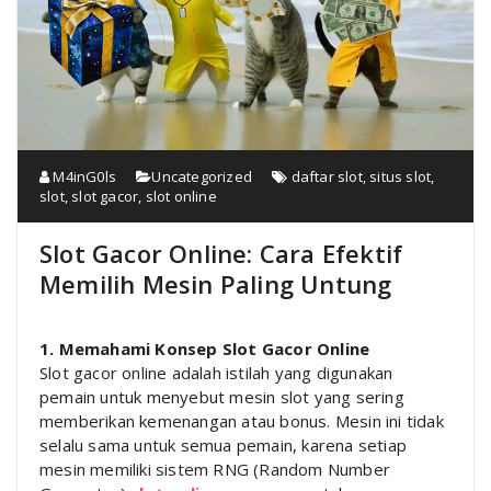
M4inG0ls
Uncategorized
daftar slot
,
situs slot
,
slot
,
slot gacor
,
slot online
Slot Gacor Online: Cara Efektif
Memilih Mesin Paling Untung
1. Memahami Konsep Slot Gacor Online
Slot gacor online adalah istilah yang digunakan
pemain untuk menyebut mesin slot yang sering
memberikan kemenangan atau bonus. Mesin ini tidak
selalu sama untuk semua pemain, karena setiap
mesin memiliki sistem RNG (Random Number