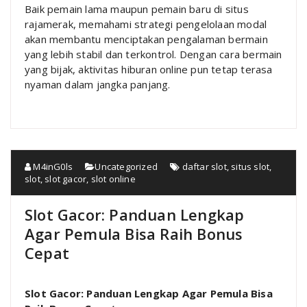
Baik pemain lama maupun pemain baru di situs
rajamerak, memahami strategi pengelolaan modal
akan membantu menciptakan pengalaman bermain
yang lebih stabil dan terkontrol. Dengan cara bermain
yang bijak, aktivitas hiburan online pun tetap terasa
nyaman dalam jangka panjang.
M4inG0ls
Uncategorized
daftar slot
,
situs slot
,
slot
,
slot gacor
,
slot online
Slot Gacor: Panduan Lengkap
Agar Pemula Bisa Raih Bonus
Cepat
Slot Gacor: Panduan Lengkap Agar Pemula Bisa