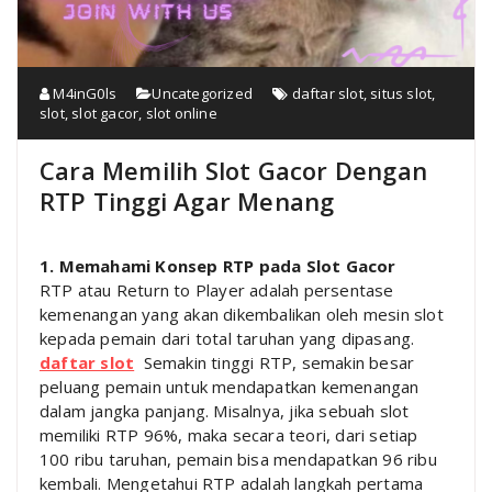
M4inG0ls
Uncategorized
daftar slot
,
situs slot
,
slot
,
slot gacor
,
slot online
Cara Memilih Slot Gacor Dengan
RTP Tinggi Agar Menang
1. Memahami Konsep RTP pada Slot Gacor
RTP atau Return to Player adalah persentase
kemenangan yang akan dikembalikan oleh mesin slot
kepada pemain dari total taruhan yang dipasang.
daftar slot
Semakin tinggi RTP, semakin besar
peluang pemain untuk mendapatkan kemenangan
dalam jangka panjang. Misalnya, jika sebuah slot
memiliki RTP 96%, maka secara teori, dari setiap
100 ribu taruhan, pemain bisa mendapatkan 96 ribu
kembali. Mengetahui RTP adalah langkah pertama