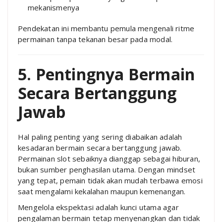
mekanismenya
Pendekatan ini membantu pemula mengenali ritme
permainan tanpa tekanan besar pada modal.
5. Pentingnya Bermain
Secara Bertanggung
Jawab
Hal paling penting yang sering diabaikan adalah
kesadaran bermain secara bertanggung jawab.
Permainan slot sebaiknya dianggap sebagai hiburan,
bukan sumber penghasilan utama. Dengan mindset
yang tepat, pemain tidak akan mudah terbawa emosi
saat mengalami kekalahan maupun kemenangan.
Mengelola ekspektasi adalah kunci utama agar
pengalaman bermain tetap menyenangkan dan tidak