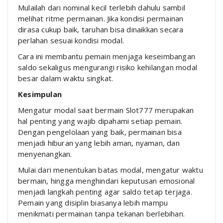
Mulailah dari nominal kecil terlebih dahulu sambil
melihat ritme permainan. Jika kondisi permainan
dirasa cukup baik, taruhan bisa dinaikkan secara
perlahan sesuai kondisi modal.
Cara ini membantu pemain menjaga keseimbangan
saldo sekaligus mengurangi risiko kehilangan modal
besar dalam waktu singkat.
Kesimpulan
Mengatur modal saat bermain Slot777 merupakan
hal penting yang wajib dipahami setiap pemain.
Dengan pengelolaan yang baik, permainan bisa
menjadi hiburan yang lebih aman, nyaman, dan
menyenangkan.
Mulai dari menentukan batas modal, mengatur waktu
bermain, hingga menghindari keputusan emosional
menjadi langkah penting agar saldo tetap terjaga.
Pemain yang disiplin biasanya lebih mampu
menikmati permainan tanpa tekanan berlebihan.