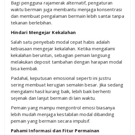
Bagi pengguna rajamerak alternatif, pengaturan
waktu bermain juga membantu menjaga konsentrasi
dan membuat pengalaman bermain lebih santai tanpa
tekanan berlebihan.
Hindari Mengejar Kekalahan
Salah satu penyebab modal cepat habis adalah
kebiasaan mengejar kekalahan. Ketika mengalami
kekalahan beruntun, sebagian pemain langsung
melakukan deposit tambahan dengan harapan modal
bisa kembali.
Padahal, keputusan emosional seperti ini justru
sering membuat kerugian semakin besar. Jika sedang
mengalami hasil kurang baik, lebih baik berhenti
sejenak dan lanjut bermain di lain waktu.
Pemain yang mampu mengontrol emosi biasanya
lebih mudah menjaga kestabilan modal dibanding
pemain yang bermain secara impulsif.
Pahami Informasi dan Fitur Permainan