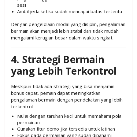
sesi
Ambil jeda ketika sudah mencapai batas tertentu
Dengan pengelolaan modal yang disiplin, pengalaman
bermain akan menjadi lebih stabil dan tidak mudah
mengalami kerugian besar dalam waktu singkat.
4. Strategi Bermain
yang Lebih Terkontrol
Meskipun tidak ada strategi yang bisa menjamin
bonus cepat, pemain dapat meningkatkan
pengalaman bermain dengan pendekatan yang lebih
terkontrol:
Mulai dengan taruhan kecil untuk memahami pola
permainan
Gunakan fitur demo jika tersedia untuk latihan
Fokus pada permainan yang sudah dipahami