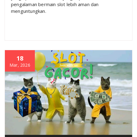
pengalaman bermain slot lebih aman dan
menguntungkan.
18
Mar, 2026