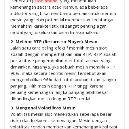
Generator)
slot online
yang menentukan
kemenangan secara acak. Namun, ada beberapa
indikator yang bisa membantu pemain untuk memilih
mesin yang lebih potensial memberikan keuntungan.
Memahami karakteristik ini sangat penting agar
modal yang dikeluarkan bisa dimaksimalkan.
2. Melihat RTP (Return to Player) Mesin
Salah satu cara paling efektif memilih mesin slot
adalah dengan memperhatikan nilai RTP. RTP adalah
persentase pengembalian dari total taruhan yang
dimainkan. Misalnya, jika sebuah mesin memiliki RTP
96%, maka secara teoritis mesin tersebut akan
mengembalikan 96% dari total taruhan dalam jangka
panjang. Pilih mesin dengan RTP tinggi karena
peluang kemenangan jangka panjang lebih besar
dibandingkan mesin dengan RTP rendah.
3. Mengenal Volatilitas Mesin
Volatilitas mesin slot menentukan seberapa besar
risiko dan frekuensi kemenangan. Mesin dengan
volatilitas rendah memberikan kemenangan kecil tapi