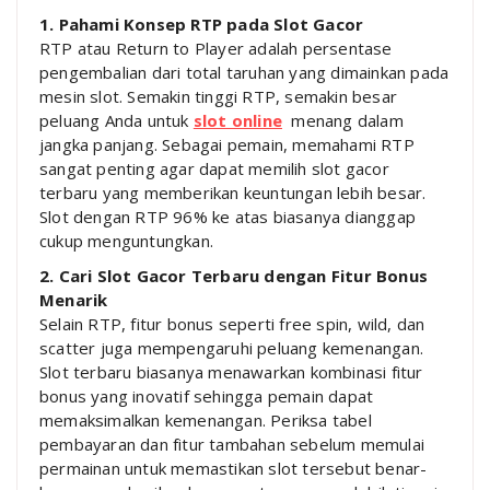
1. Pahami Konsep RTP pada Slot Gacor
RTP atau Return to Player adalah persentase
pengembalian dari total taruhan yang dimainkan pada
mesin slot. Semakin tinggi RTP, semakin besar
peluang Anda untuk
slot online
menang dalam
jangka panjang. Sebagai pemain, memahami RTP
sangat penting agar dapat memilih slot gacor
terbaru yang memberikan keuntungan lebih besar.
Slot dengan RTP 96% ke atas biasanya dianggap
cukup menguntungkan.
2. Cari Slot Gacor Terbaru dengan Fitur Bonus
Menarik
Selain RTP, fitur bonus seperti free spin, wild, dan
scatter juga mempengaruhi peluang kemenangan.
Slot terbaru biasanya menawarkan kombinasi fitur
bonus yang inovatif sehingga pemain dapat
memaksimalkan kemenangan. Periksa tabel
pembayaran dan fitur tambahan sebelum memulai
permainan untuk memastikan slot tersebut benar-