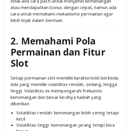
tidak ada cara pasti untuk menjamin kemenangan
atau mendapatkan bonus dengan cepat, namun ada
cara untuk memahami mekanisme permainan agar
lebih bijak dalam bermain.
2. Memahami Pola
Permainan dan Fitur
Slot
Setiap permainan slot memiliki karakteristik berbeda.
Ada yang memiliki volatilitas rendah, sedang, hingga
tinggi. Volatilitas ini mempengaruhi frekuensi
kemenangan dan besar kecilnya hadiah yang
diberikan.
Volatilitas rendah: kemenangan lebih sering tetapi
kecil
Volatilitas tinggi: kemenangan jarang tetapi bisa
besar