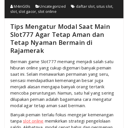
M4inG0ls
Uncategorized
daftar slot
,
situs slot
,
slot
,
slot gacor
,
slot online
Tips Mengatur Modal Saat Main
Slot777 Agar Tetap Aman dan
Tetap Nyaman Bermain di
Rajamerak
Bermain game Slot777 memang menjadi salah satu
hiburan online yang cukup digemari banyak pemain
saat ini. Selain menawarkan permainan yang seru,
sensasi mendapatkan kemenangan besar juga
menjadi alasan mengapa banyak orang tertarik
mencoba peruntungan. Namun, satu hal yang sering
dilupakan pemain adalah bagaimana cara mengatur
modal agar tetap aman saat bermain.
Banyak pemain terlalu fokus mengejar kemenangan
tanpa
slot online
memikirkan strategi pengelolaan
saldo. Akibatnya, modal cepat habis dan permainan