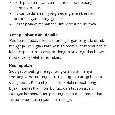
Ikuti putaran gratis untuk mencoba peluang
menang besar.
Fokus pada mesin yang sedang memberikan
kemenangan sering (gacor).
Catat pola kemenangan untuk sesi berikutnya.
Tetap Sabar dan Disiplin
Kesabaran adalah kunci utama. Jangan tergoda untuk
mengejar kerugian karena bisa membuat modal habis
lebih cepat. Tetap disiplin dengan strategi dan batas
modal yang telah ditentukan.
Kesimpulan
Slot gacor paling menguntungkan bukan hanya
tentang keberuntungan, tetapi juga strategi bermain
yang tepat. Pahami jenis slot, kelola modal dengan
bijak, manfaatkan fitur bonus, dan tetap sabar.
Dengan kombinasi ini, peluang untuk main aman dan
tetap untung akan jauh lebih tinggi.