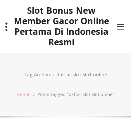
Skip
Slot Bonus New
to
content
Member Gacor Online
Pertama Di Indonesia
Resmi
Tag Archives: daftar slot slot online
Home
/
Posts tagged "daftar slot slot online"