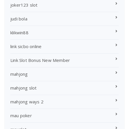
joker123 slot
judi bola
klikwin88
link sicbo online
Link Slot Bonus New Member
mahjong
mahjong slot
mahjong ways 2
mau poker