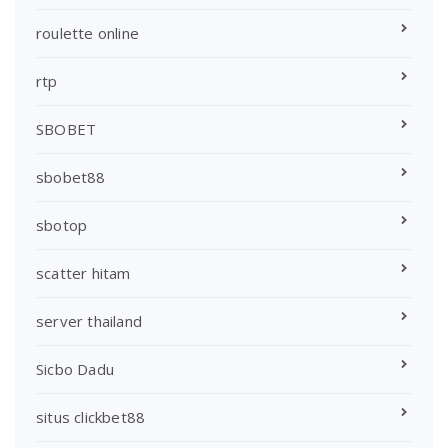
roulette online
rtp
SBOBET
sbobet88
sbotop
scatter hitam
server thailand
Sicbo Dadu
situs clickbet88