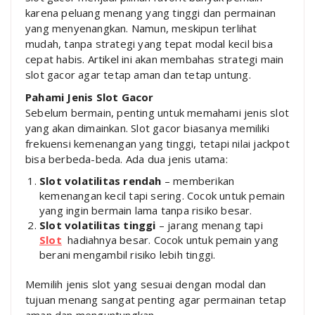
karena peluang menang yang tinggi dan permainan
yang menyenangkan. Namun, meskipun terlihat
mudah, tanpa strategi yang tepat modal kecil bisa
cepat habis. Artikel ini akan membahas strategi main
slot gacor agar tetap aman dan tetap untung.
Pahami Jenis Slot Gacor
Sebelum bermain, penting untuk memahami jenis slot
yang akan dimainkan. Slot gacor biasanya memiliki
frekuensi kemenangan yang tinggi, tetapi nilai jackpot
bisa berbeda-beda. Ada dua jenis utama:
Slot volatilitas rendah
– memberikan
kemenangan kecil tapi sering. Cocok untuk pemain
yang ingin bermain lama tanpa risiko besar.
Slot volatilitas tinggi
– jarang menang tapi
Slot
hadiahnya besar. Cocok untuk pemain yang
berani mengambil risiko lebih tinggi.
Memilih jenis slot yang sesuai dengan modal dan
tujuan menang sangat penting agar permainan tetap
aman dan menguntungkan.