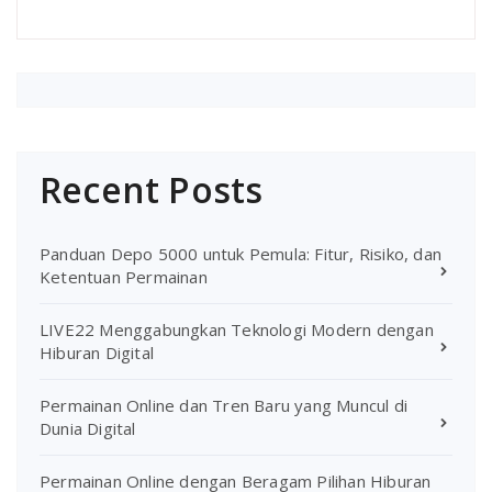
Recent Posts
Panduan Depo 5000 untuk Pemula: Fitur, Risiko, dan
Ketentuan Permainan
LIVE22 Menggabungkan Teknologi Modern dengan
Hiburan Digital
Permainan Online dan Tren Baru yang Muncul di
Dunia Digital
Permainan Online dengan Beragam Pilihan Hiburan