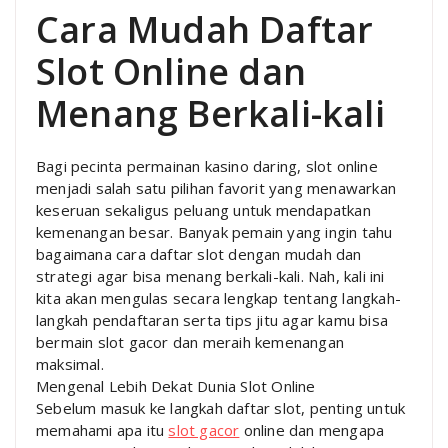
Cara Mudah Daftar
Slot Online dan
Menang Berkali-kali
Bagi pecinta permainan kasino daring, slot online
menjadi salah satu pilihan favorit yang menawarkan
keseruan sekaligus peluang untuk mendapatkan
kemenangan besar. Banyak pemain yang ingin tahu
bagaimana cara daftar slot dengan mudah dan
strategi agar bisa menang berkali-kali. Nah, kali ini
kita akan mengulas secara lengkap tentang langkah-
langkah pendaftaran serta tips jitu agar kamu bisa
bermain slot gacor dan meraih kemenangan
maksimal.
Mengenal Lebih Dekat Dunia Slot Online
Sebelum masuk ke langkah daftar slot, penting untuk
memahami apa itu
slot gacor
online dan mengapa