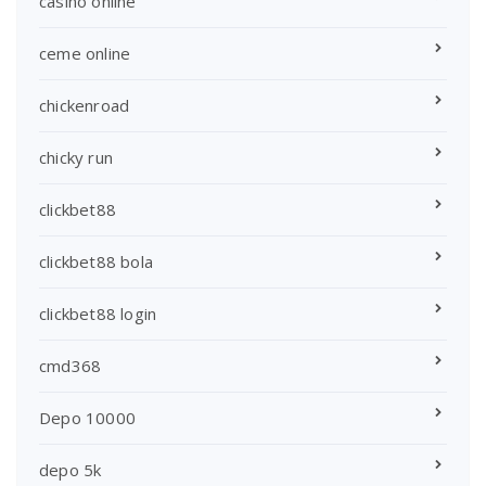
casino online
ceme online
chickenroad
chicky run
clickbet88
clickbet88 bola
clickbet88 login
cmd368
Depo 10000
depo 5k