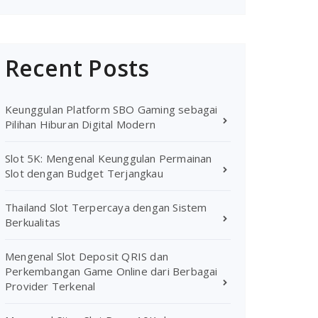
Recent Posts
Keunggulan Platform SBO Gaming sebagai
Pilihan Hiburan Digital Modern
Slot 5K: Mengenal Keunggulan Permainan
Slot dengan Budget Terjangkau
Thailand Slot Terpercaya dengan Sistem
Berkualitas
Mengenal Slot Deposit QRIS dan
Perkembangan Game Online dari Berbagai
Provider Terkenal