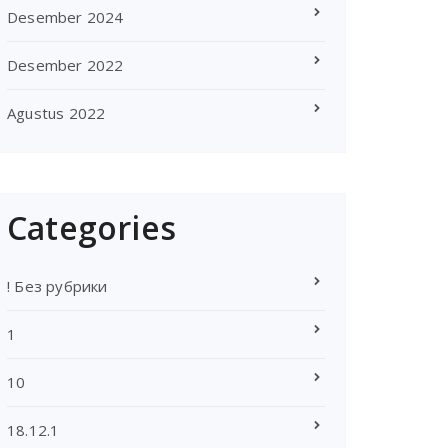
Desember 2024
Desember 2022
Agustus 2022
Categories
! Без рубрики
1
10
18.12.1