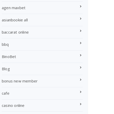
agen maxbet
asianbookie all
baccarat online
bbq
BinoBet
Blog
bonus new member
cafe
casino online