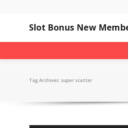
Skip
to
content
Slot Bonus New Member
Tag Archives: super scatter