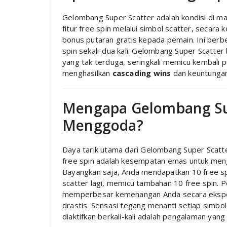
Gelombang Super Scatter adalah kondisi di m
fitur free spin melalui simbol scatter, secara
bonus putaran gratis kepada pemain. Ini ber
spin sekali-dua kali. Gelombang Super Scatter
yang tak terduga, seringkali memicu kembali pu
menghasilkan
cascading wins
dan keuntungan 
Mengapa Gelombang Sup
Menggoda?
Daya tarik utama dari Gelombang Super Scatte
free spin adalah kesempatan emas untuk me
Bayangkan saja, Anda mendapatkan 10 free sp
scatter lagi, memicu tambahan 10 free spin. Po
memperbesar kemenangan Anda secara ekspone
drastis. Sensasi tegang menanti setiap simbo
diaktifkan berkali-kali adalah pengalaman yang t