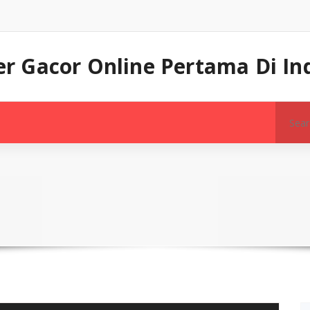
 Gacor Online Pertama Di In
Search
for: