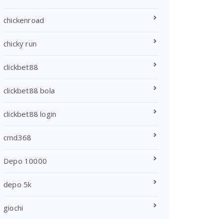
chickenroad
chicky run
clickbet88
clickbet88 bola
clickbet88 login
cmd368
Depo 10000
depo 5k
giochi