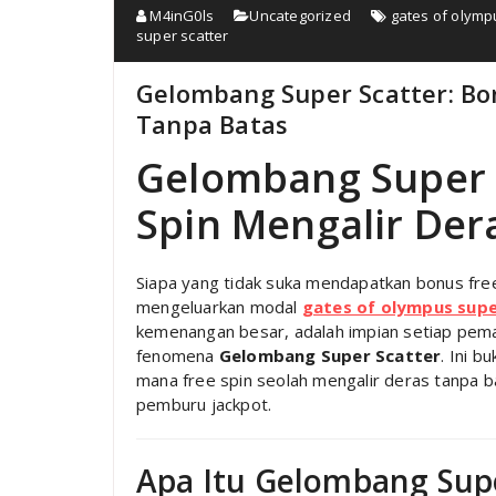
M4inG0ls
Uncategorized
gates of olymp
super scatter
Gelombang Super Scatter: Bo
Tanpa Batas
Gelombang Super S
Spin Mengalir Der
Siapa yang tidak suka mendapatkan bonus fre
mengeluarkan modal
gates of olympus supe
kemenangan besar, adalah impian setiap pemain
fenomena
Gelombang Super Scatter
. Ini b
mana free spin seolah mengalir deras tanpa ba
pemburu jackpot.
Apa Itu Gelombang Supe