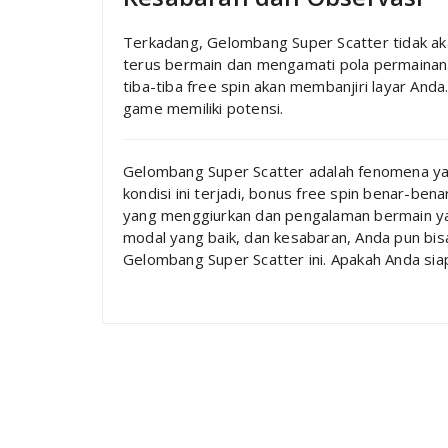
Terkadang, Gelombang Super Scatter tidak aka
terus bermain dan mengamati pola permainan. 
tiba-tiba free spin akan membanjiri layar And
game memiliki potensi.
Gelombang Super Scatter adalah fenomena yan
kondisi ini terjadi, bonus free spin benar-be
yang menggiurkan dan pengalaman bermain yan
modal yang baik, dan kesabaran, Anda pun bis
Gelombang Super Scatter ini. Apakah Anda si