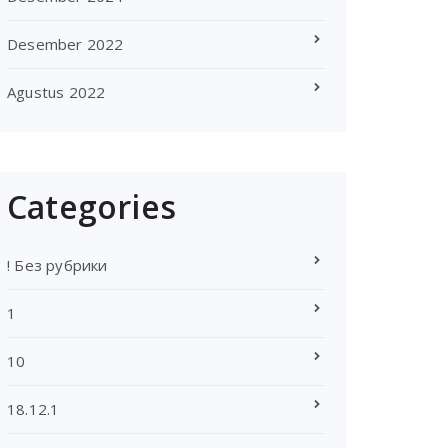
Desember 2022
Agustus 2022
Categories
! Без рубрики
1
10
18.12.1