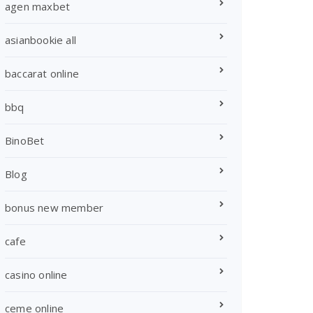
agen maxbet
asianbookie all
baccarat online
bbq
BinoBet
Blog
bonus new member
cafe
casino online
ceme online