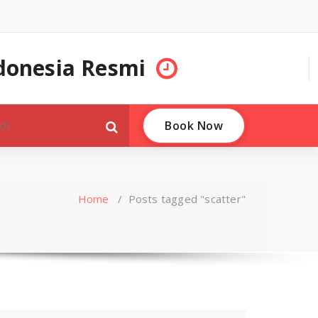
donesia Resmi
Book Now
Home
/
Posts tagged "scatter"