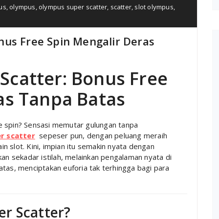
us
,
olympus
,
olympus super scatter
,
scatter
,
slot olympus
,
nus Free Spin Mengalir Deras
catter: Bonus Free
as Tanpa Batas
e spin? Sensasi memutar gulungan tanpa
r scatter
sepeser pun, dengan peluang meraih
 slot. Kini, impian itu semakin nyata dengan
ukan sekadar istilah, melainkan pengalaman nyata di
tas, menciptakan euforia tak terhingga bagi para
r Scatter?