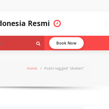
donesia Resmi
Book Now
Home
/
Posts tagged "sbobet"