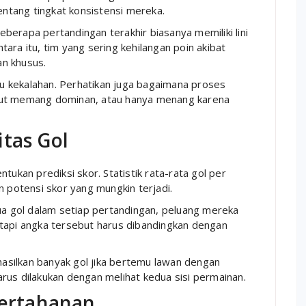
tang tingkat konsistensi mereka.
berapa pertandingan terakhir biasanya memiliki lini
ara itu, tim yang sering kehilangan poin akibat
n khusus.
 kekalahan. Perhatikan juga bagaimana proses
but memang dominan, atau hanya menang karena
itas Gol
tukan prediksi skor. Statistik rata-rata gol per
potensi skor yang mungkin terjadi.
dua gol dalam setiap pertandingan, peluang mereka
etapi angka tersebut harus dibandingkan dengan
silkan banyak gol jika bertemu lawan dengan
 harus dilakukan dengan melihat kedua sisi permainan.
ertahanan