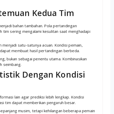
ertemuan Kedua Tim
menjadi bahan tambahan. Pola pertandingan
 tim sering mengalami kesulitan saat menghadapi
h menjadi satu-satunya acuan. Kondisi pemain,
m dapat membuat hasil pertandingan berbeda.
ung, bukan sebagai penentu utama. Kombinasikan
ih seimbang.
istik Dengan Kondisi
ormasi lain agar prediksi lebih lengkap. Kondisi
asi tim dapat memberikan pengaruh besar.
s sepanjang musim, tetapi kehilangan beberapa pemain