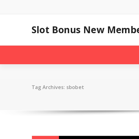
Skip
to
content
Slot Bonus New Member
Tag Archives: sbobet