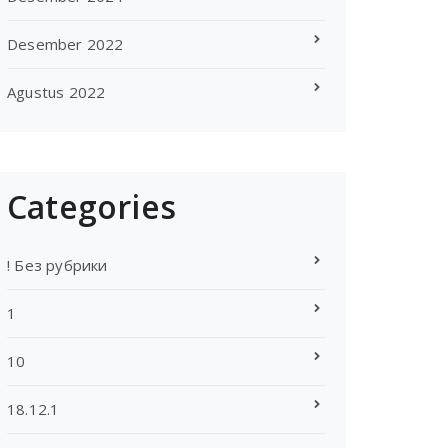
Desember 2022
Agustus 2022
Categories
! Без рубрики
1
10
18.12.1