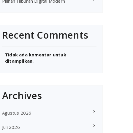
Pilihan Hiburan Digital Modern
Recent Comments
Tidak ada komentar untuk
ditampilkan.
Archives
Agustus 2026
Juli 2026