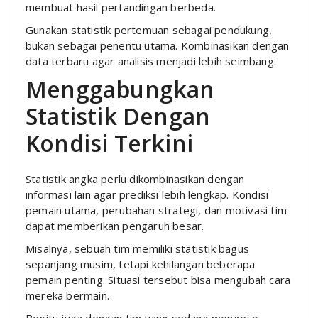
membuat hasil pertandingan berbeda.
Gunakan statistik pertemuan sebagai pendukung,
bukan sebagai penentu utama. Kombinasikan dengan
data terbaru agar analisis menjadi lebih seimbang.
Menggabungkan
Statistik Dengan
Kondisi Terkini
Statistik angka perlu dikombinasikan dengan
informasi lain agar prediksi lebih lengkap. Kondisi
pemain utama, perubahan strategi, dan motivasi tim
dapat memberikan pengaruh besar.
Misalnya, sebuah tim memiliki statistik bagus
sepanjang musim, tetapi kehilangan beberapa
pemain penting. Situasi tersebut bisa mengubah cara
mereka bermain.