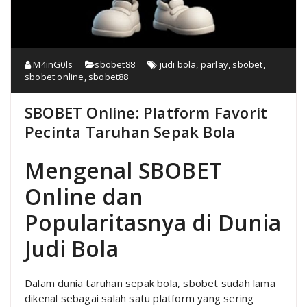
M4inG0ls
sbobet88
judi bola
,
parlay
,
sbobet
,
sbobet online
,
sbobet88
SBOBET Online: Platform Favorit
Pecinta Taruhan Sepak Bola
Mengenal SBOBET
Online dan
Popularitasnya di Dunia
Judi Bola
Dalam dunia taruhan sepak bola, sbobet sudah lama
dikenal sebagai salah satu platform yang sering