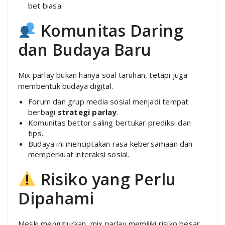
bet biasa.
Komunitas Daring
dan Budaya Baru
Mix parlay bukan hanya soal taruhan, tetapi juga
membentuk budaya digital.
Forum dan grup media sosial menjadi tempat
berbagi
strategi parlay
.
Komunitas bettor saling bertukar prediksi dan
tips.
Budaya ini menciptakan rasa kebersamaan dan
memperkuat interaksi sosial.
Risiko yang Perlu
Dipahami
Meski menggiurkan, mix parlay memiliki risiko besar.