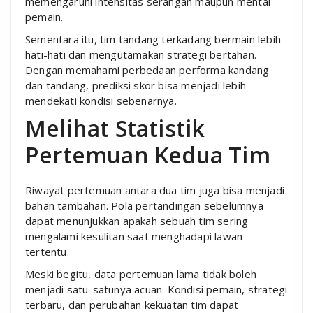
memengaruhi intensitas serangan maupun mental
pemain.
Sementara itu, tim tandang terkadang bermain lebih
hati-hati dan mengutamakan strategi bertahan.
Dengan memahami perbedaan performa kandang
dan tandang, prediksi skor bisa menjadi lebih
mendekati kondisi sebenarnya.
Melihat Statistik
Pertemuan Kedua Tim
Riwayat pertemuan antara dua tim juga bisa menjadi
bahan tambahan. Pola pertandingan sebelumnya
dapat menunjukkan apakah sebuah tim sering
mengalami kesulitan saat menghadapi lawan
tertentu.
Meski begitu, data pertemuan lama tidak boleh
menjadi satu-satunya acuan. Kondisi pemain, strategi
terbaru, dan perubahan kekuatan tim dapat