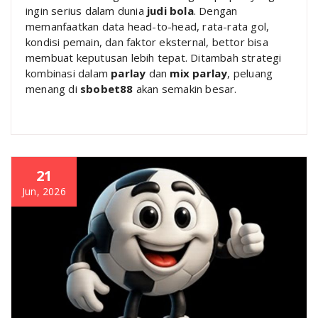
ingin serius dalam dunia
judi bola
. Dengan
memanfaatkan data head-to-head, rata-rata gol,
kondisi pemain, dan faktor eksternal, bettor bisa
membuat keputusan lebih tepat. Ditambah strategi
kombinasi dalam
parlay
dan
mix parlay
, peluang
menang di
sbobet88
akan semakin besar.
21
Jun, 2026