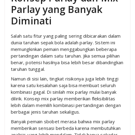
Parlay yang Banyak
Diminati
Salah satu fitur yang paling sering dibicarakan dalam
dunia taruhan sepak bola adalah parlay. Sistem ini
memungkinkan pemain menggabungkan beberapa
pertandingan dalam satu taruhan. Jika semua pilihan
benar, potensi hasilnya bisa lebih besar dibandingkan
taruhan tunggal.
Namun di sisi lain, tingkat risikonya juga lebih tinggi
karena satu kesalahan saja bisa membuat seluruh
kombinasi gagal. Di sinilah mix parlay mulai banyak
dilirik. Konsep mix parlay memberikan fleksibilitas
lebih dalam memilih kombinasi pertandingan dengan
berbagai jenis taruhan sekaligus.
Banyak pemain sbobet merasa bahwa mix parlay
memberikan sensasi berbeda karena membutuhkan
analisis yang lebih mendalam. Tidak hanya sekadar