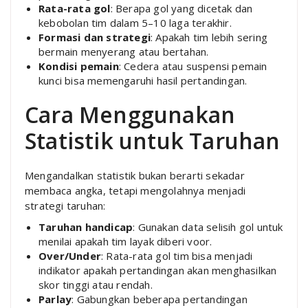
Rata-rata gol
: Berapa gol yang dicetak dan
kebobolan tim dalam 5–10 laga terakhir.
Formasi dan strategi
: Apakah tim lebih sering
bermain menyerang atau bertahan.
Kondisi pemain
: Cedera atau suspensi pemain
kunci bisa memengaruhi hasil pertandingan.
Cara Menggunakan
Statistik untuk Taruhan
Mengandalkan statistik bukan berarti sekadar
membaca angka, tetapi mengolahnya menjadi
strategi taruhan:
Taruhan handicap
: Gunakan data selisih gol untuk
menilai apakah tim layak diberi voor.
Over/Under
: Rata-rata gol tim bisa menjadi
indikator apakah pertandingan akan menghasilkan
skor tinggi atau rendah.
Parlay
: Gabungkan beberapa pertandingan