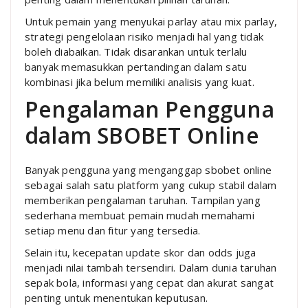
Untuk pemain yang menyukai parlay atau mix parlay,
strategi pengelolaan risiko menjadi hal yang tidak
boleh diabaikan. Tidak disarankan untuk terlalu
banyak memasukkan pertandingan dalam satu
kombinasi jika belum memiliki analisis yang kuat.
Pengalaman Pengguna
dalam SBOBET Online
Banyak pengguna yang menganggap sbobet online
sebagai salah satu platform yang cukup stabil dalam
memberikan pengalaman taruhan. Tampilan yang
sederhana membuat pemain mudah memahami
setiap menu dan fitur yang tersedia.
Selain itu, kecepatan update skor dan odds juga
menjadi nilai tambah tersendiri. Dalam dunia taruhan
sepak bola, informasi yang cepat dan akurat sangat
penting untuk menentukan keputusan.