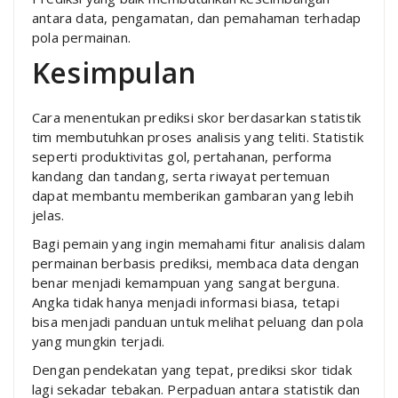
antara data, pengamatan, dan pemahaman terhadap
pola permainan.
Kesimpulan
Cara menentukan prediksi skor berdasarkan statistik
tim membutuhkan proses analisis yang teliti. Statistik
seperti produktivitas gol, pertahanan, performa
kandang dan tandang, serta riwayat pertemuan
dapat membantu memberikan gambaran yang lebih
jelas.
Bagi pemain yang ingin memahami fitur analisis dalam
permainan berbasis prediksi, membaca data dengan
benar menjadi kemampuan yang sangat berguna.
Angka tidak hanya menjadi informasi biasa, tetapi
bisa menjadi panduan untuk melihat peluang dan pola
yang mungkin terjadi.
Dengan pendekatan yang tepat, prediksi skor tidak
lagi sekadar tebakan. Perpaduan antara statistik dan