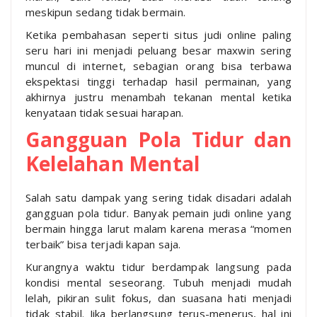
meskipun sedang tidak bermain.
Ketika pembahasan seperti situs judi online paling
seru hari ini menjadi peluang besar maxwin sering
muncul di internet, sebagian orang bisa terbawa
ekspektasi tinggi terhadap hasil permainan, yang
akhirnya justru menambah tekanan mental ketika
kenyataan tidak sesuai harapan.
Gangguan Pola Tidur dan
Kelelahan Mental
Salah satu dampak yang sering tidak disadari adalah
gangguan pola tidur. Banyak pemain judi online yang
bermain hingga larut malam karena merasa “momen
terbaik” bisa terjadi kapan saja.
Kurangnya waktu tidur berdampak langsung pada
kondisi mental seseorang. Tubuh menjadi mudah
lelah, pikiran sulit fokus, dan suasana hati menjadi
tidak stabil. Jika berlangsung terus-menerus, hal ini