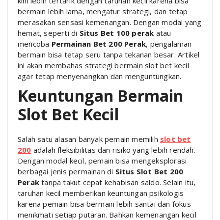
kini lebih tertarik dengan taruhan kecil karena bisa
bermain lebih lama, mengatur strategi, dan tetap
merasakan sensasi kemenangan. Dengan modal yang
hemat, seperti di
Situs Bet 100 perak
atau
mencoba
Permainan Bet 200 Perak
, pengalaman
bermain bisa tetap seru tanpa tekanan besar. Artikel
ini akan membahas strategi bermain slot bet kecil
agar tetap menyenangkan dan menguntungkan.
Keuntungan Bermain
Slot Bet Kecil
Salah satu alasan banyak pemain memilih
slot bet
200
adalah fleksibilitas dan risiko yang lebih rendah.
Dengan modal kecil, pemain bisa mengeksplorasi
berbagai jenis permainan di
Situs Slot Bet 200
Perak
tanpa takut cepat kehabisan saldo. Selain itu,
taruhan kecil memberikan keuntungan psikologis
karena pemain bisa bermain lebih santai dan fokus
menikmati setiap putaran. Bahkan kemenangan kecil