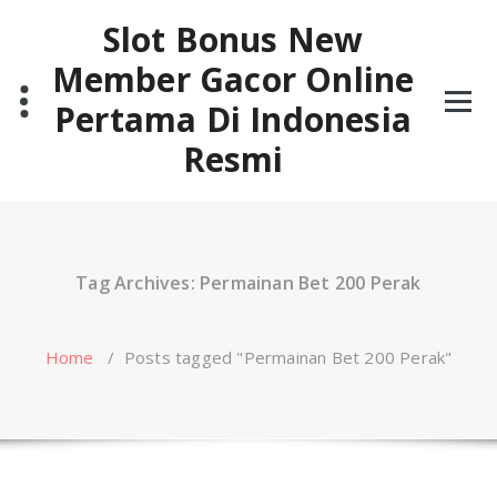
Skip
Slot Bonus New
to
content
Member Gacor Online
Pertama Di Indonesia
Resmi
Tag Archives: Permainan Bet 200 Perak
Home
/
Posts tagged "Permainan Bet 200 Perak"