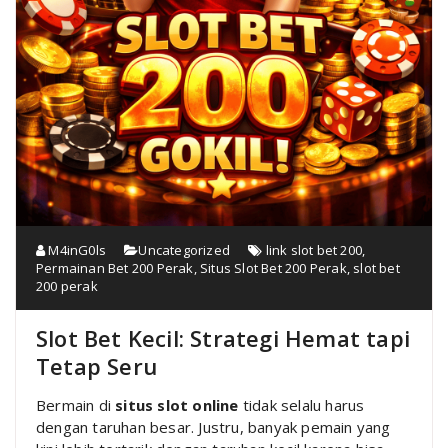
M4inG0ls
Uncategorized
link slot bet 200
,
Permainan Bet 200 Perak
,
Situs Slot Bet 200 Perak
,
slot bet
200 perak
Slot Bet Kecil: Strategi Hemat tapi
Tetap Seru
Bermain di
situs slot online
tidak selalu harus
dengan taruhan besar. Justru, banyak pemain yang