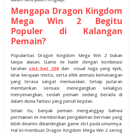
Mengapa Dragon Kingdom
Mega Win 2 Begitu
Populer di Kalangan
Pemain?
Popularitas Dragon Kingdom Mega Win 2 bukan
tanpa alasan. Game ini hadir dengan kombinasi
taruhan
slot bet 200
dan visual naga yang epik,
latar kerajaan mistis, serta efek animasi kemenangan
yang terasa sangat memuaskan. Setiap putaran
memberikan sensasi menegangkan sekaligus
menyenangkan, seolah pemain sedang berada di
dalam dunia fantasi yang penuh kejutan.
Selain itu, banyak pemain menganggap bahwa
permainan ini memberikan pengalaman bermain yang
lebih dinamis dibandingkan game slot pada umumnya.
Hal ini membuat Dragon Kingdom Mega Win 2 sering