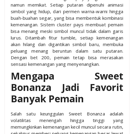
namun memikat. Setiap putaran dipenuhi animasi
simbol yang hidup, dari permen warna-warni hingga
buah-buahan segar, yang bisa membentuk kombinasi
kemenangan. Sistem cluster pays membuat pemain
bisa menang meski simbol muncul tidak dalam garis
lurus. Ditambah fitur tumble, setiap kemenangan
akan hilang dan digantikan simbol baru, membuka
peluang menang beruntun dalam satu putaran.
Dengan bet 200, pemain tetap bisa merasakan
sensasi kemenangan yang menyenangkan.
Mengapa Sweet
Bonanza Jadi Favorit
Banyak Pemain
Salah satu keunggulan Sweet Bonanza adalah
volatilitas menengah hingga tinggi yang
memungkinkan kemenangan kecil muncul secara rutin,
sekaligus memberi peluang kemenangan besar lewat