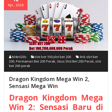
Apr, 2026
M4inG0ls
slot bet 100
,
slot bet 200
link slot bet
200
,
Permainan Bet 200 Perak
,
Situs Slot Bet 200 Perak
,
slot
bet 200 perak
Dragon Kingdom Mega Win 2,
Sensasi Mega Win
Dragon Kingdom Mega
Win 2: Sensasi Baru di