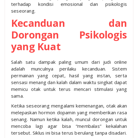
terhadap kondisi emosional dan psikologis
seseorang.
Kecanduan dan
Dorongan Psikologis
yang Kuat
Salah satu dampak paling umum dari judi online
adalah munculnya perilaku kecanduan. Sistem
permainan yang cepat, hasil yang instan, serta
sensasi menang dan kalah dalam waktu singkat dapat
memicu otak untuk terus mencari stimulasi yang
sama.
Ketika seseorang mengalami kemenangan, otak akan
melepaskan hormon dopamin yang memberikan rasa
senang. Namun ketika kalah, muncul dorongan untuk
mencoba lagi agar bisa “membalas” kekalahan
tersebut. Siklus ini bisa terus berulang tanpa disadari.