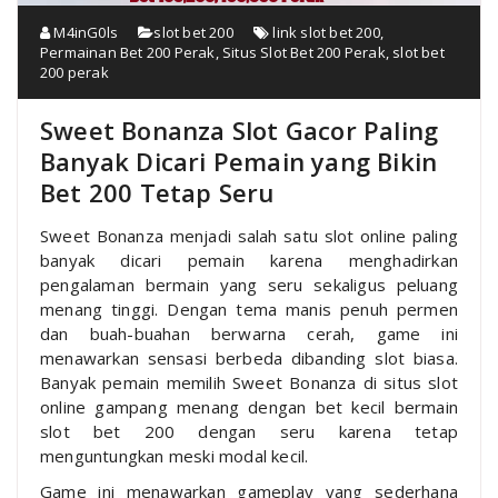
M4inG0ls
slot bet 200
link slot bet 200
,
Permainan Bet 200 Perak
,
Situs Slot Bet 200 Perak
,
slot bet
200 perak
Sweet Bonanza Slot Gacor Paling
Banyak Dicari Pemain yang Bikin
Bet 200 Tetap Seru
Sweet Bonanza menjadi salah satu slot online paling
banyak dicari pemain karena menghadirkan
pengalaman bermain yang seru sekaligus peluang
menang tinggi. Dengan tema manis penuh permen
dan buah-buahan berwarna cerah, game ini
menawarkan sensasi berbeda dibanding slot biasa.
Banyak pemain memilih Sweet Bonanza di situs slot
online gampang menang dengan bet kecil bermain
slot bet 200 dengan seru karena tetap
menguntungkan meski modal kecil.
Game ini menawarkan gameplay yang sederhana