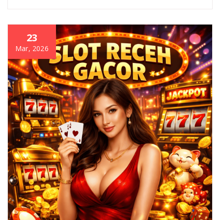
23
Mar, 2026