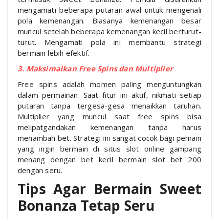
mengamati beberapa putaran awal untuk mengenali
pola kemenangan. Biasanya kemenangan besar
muncul setelah beberapa kemenangan kecil berturut-
turut. Mengamati pola ini membantu strategi
bermain lebih efektif.
3. Maksimalkan Free Spins dan Multiplier
Free spins adalah momen paling menguntungkan
dalam permainan. Saat fitur ini aktif, nikmati setiap
putaran tanpa tergesa-gesa menaikkan taruhan.
Multiplier yang muncul saat free spins bisa
melipatgandakan kemenangan tanpa harus
menambah bet. Strategi ini sangat cocok bagi pemain
yang ingin bermain di situs slot online gampang
menang dengan bet kecil bermain slot bet 200
dengan seru.
Tips Agar Bermain Sweet
Bonanza Tetap Seru