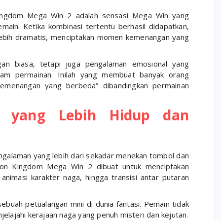
 Kingdom Mega Win 2 adalah sensasi Mega Win yang
ain. Ketika kombinasi tertentu berhasil didapatkan,
 lebih dramatis, menciptakan momen kemenangan yang
gan biasa, tetapi juga pengalaman emosional yang
lam permainan. Inilah yang membuat banyak orang
kemenangan yang berbeda” dibandingkan permainan
n yang Lebih Hidup dan
ngalaman yang lebih dari sekadar menekan tombol dan
gon Kingdom Mega Win 2 dibuat untuk menciptakan
 animasi karakter naga, hingga transisi antar putaran
sebuah petualangan mini di dunia fantasi. Pemain tidak
elajahi kerajaan naga yang penuh misteri dan kejutan.