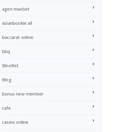
agen maxbet
asianbookie all
baccarat online
bbq
BinoBet
Blog
bonus new member
cafe
casino online