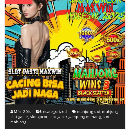
M4inG0ls
Uncategorized
mahjong slot
,
mahjong
slot gacor
,
slot gacor
,
slot gacor gampang menang
,
slot
mahjong