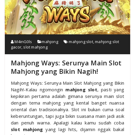
M4inG0ls
mahjong
mahjong slot
,
mahjong slot
gacor
,
slot mahjong
Mahjong Ways: Serunya Main Slot
Mahjong yang Bikin Nagih!
Mahjong Ways: Serunya Main Slot Mahjong yang Bikin
Nagih!-Kalau ngomongin
mahjong slot
, pasti yang
kepikiran pertama adalah gimana serunya main slot
dengan tema mahjong yang kental banget nuansa
oriental dan tradisionalnya. Slot ini bukan cuma soal
keberuntungan, tapi juga bikin suasana main jadi asik
dan penuh warna. Apalagi kalau kamu sudah coba
slot mahjong
yang lagi hits, dijamin nggak bakal