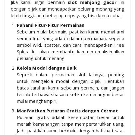
Jika kamu ingin bermain
slot mahjong gacor
ini
dengan bijak dan mendapatkan peluang menang yang
lebih tinggi, ada beberapa tips yang bisa kamu coba:
Pahami Fitur-Fitur Permainan
Sebelum mulai bermain, pastikan kamu memahami
semua fitur yang ada di dalam permainan, seperti
simbol wild, scatter, dan cara mendapatkan Free
Spins. Ini akan membantu kamu memaksimalkan
peluang untuk menang.
Kelola Modal dengan Baik
Seperti dalam permainan slot lainnya, penting
untuk mengelola modal dengan bijak. Tentukan
batas taruhan kamu sebelum bermain, dan jangan
terlalu terbawa suasana ketika kemenangan besar
mulai menghampiri.
Manfaatkan Putaran Gratis dengan Cermat
Putaran gratis adalah kesempatan besar untuk
meraih kemenangan tanpa mempertaruhkan uang.
Jadi, pastikan kamu bermain dengan hati-hati saat