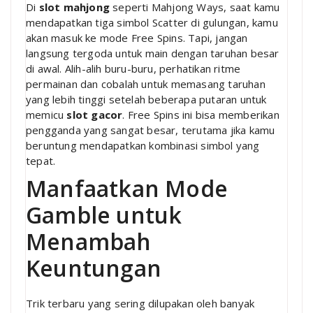
Di
slot mahjong
seperti Mahjong Ways, saat kamu
mendapatkan tiga simbol Scatter di gulungan, kamu
akan masuk ke mode Free Spins. Tapi, jangan
langsung tergoda untuk main dengan taruhan besar
di awal. Alih-alih buru-buru, perhatikan ritme
permainan dan cobalah untuk memasang taruhan
yang lebih tinggi setelah beberapa putaran untuk
memicu
slot gacor
. Free Spins ini bisa memberikan
pengganda yang sangat besar, terutama jika kamu
beruntung mendapatkan kombinasi simbol yang
tepat.
Manfaatkan Mode
Gamble untuk
Menambah
Keuntungan
Trik terbaru yang sering dilupakan oleh banyak