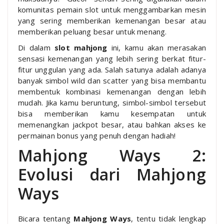
komunitas pemain slot untuk menggambarkan mesin
yang sering memberikan kemenangan besar atau
memberikan peluang besar untuk menang.
Di dalam
slot mahjong
ini, kamu akan merasakan
sensasi kemenangan yang lebih sering berkat fitur-
fitur unggulan yang ada. Salah satunya adalah adanya
banyak simbol wild dan scatter yang bisa membantu
membentuk kombinasi kemenangan dengan lebih
mudah. Jika kamu beruntung, simbol-simbol tersebut
bisa memberikan kamu kesempatan untuk
memenangkan jackpot besar, atau bahkan akses ke
permainan bonus yang penuh dengan hadiah!
Mahjong Ways 2:
Evolusi dari Mahjong
Ways
Bicara tentang
Mahjong Ways
, tentu tidak lengkap