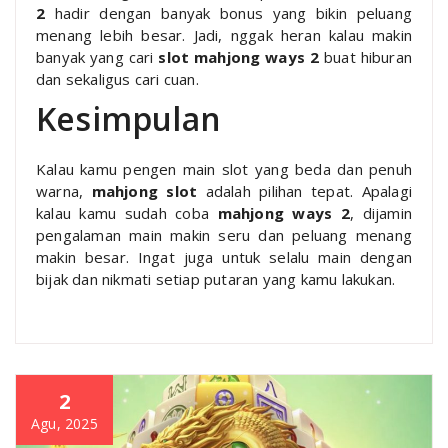
2
hadir dengan banyak bonus yang bikin peluang
menang lebih besar. Jadi, nggak heran kalau makin
banyak yang cari
slot mahjong ways 2
buat hiburan
dan sekaligus cari cuan.
Kesimpulan
Kalau kamu pengen main slot yang beda dan penuh
warna,
mahjong slot
adalah pilihan tepat. Apalagi
kalau kamu sudah coba
mahjong ways 2
, dijamin
pengalaman main makin seru dan peluang menang
makin besar. Ingat juga untuk selalu main dengan
bijak dan nikmati setiap putaran yang kamu lakukan.
2
Agu, 2025