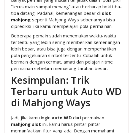
Banyak pemain yang mudah terjebak dalam pola pikir
“terus main sampai menang” atau berharap hoki tiba-
tiba datang. Padahal, kemenangan besar di
slot
mahjong
seperti Mahjong Ways sebenarnya bisa
diprediksi jika kamu mempelajari pola permainan.
Beberapa pemain sudah menemukan waktu-waktu
tertentu yang lebih sering memberikan kemenangan
lebih besar, atau bisa juga dengan memperhatikan
pola pengeluaran simbol tertentu. Cobalah untuk
bermain dengan cermat, amati dan pelajari ritme
permainan sebelum memasang taruhan besar.
Kesimpulan: Trik
Terbaru untuk Auto WD
di Mahjong Ways
Jadi, jika kamu ingin
auto WD
dari permainan
mahjong slot
ini, kamu harus pintar-pintar
memanfaatkan fitur yang ada. Dengan memahami