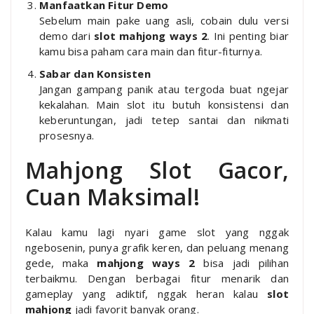
Manfaatkan Fitur Demo
Sebelum main pake uang asli, cobain dulu versi
demo dari
slot mahjong ways 2
. Ini penting biar
kamu bisa paham cara main dan fitur-fiturnya.
Sabar dan Konsisten
Jangan gampang panik atau tergoda buat ngejar
kekalahan. Main slot itu butuh konsistensi dan
keberuntungan, jadi tetep santai dan nikmati
prosesnya.
Mahjong Slot Gacor,
Cuan Maksimal!
Kalau kamu lagi nyari game slot yang nggak
ngebosenin, punya grafik keren, dan peluang menang
gede, maka
mahjong ways 2
bisa jadi pilihan
terbaikmu. Dengan berbagai fitur menarik dan
gameplay yang adiktif, nggak heran kalau
slot
mahjong
jadi favorit banyak orang.