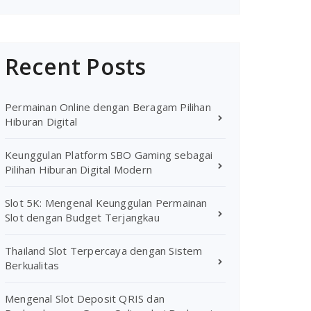
Recent Posts
Permainan Online dengan Beragam Pilihan
Hiburan Digital
Keunggulan Platform SBO Gaming sebagai
Pilihan Hiburan Digital Modern
Slot 5K: Mengenal Keunggulan Permainan
Slot dengan Budget Terjangkau
Thailand Slot Terpercaya dengan Sistem
Berkualitas
Mengenal Slot Deposit QRIS dan