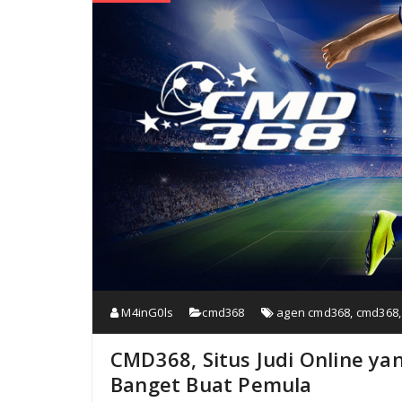
M4inG0ls
cmd368
agen cmd368
,
cmd368
CMD368, Situs Judi Online y
Banget Buat Pemula