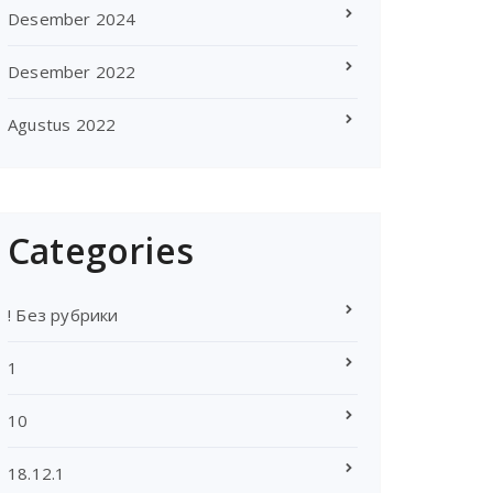
Desember 2024
Desember 2022
Agustus 2022
Categories
! Без рубрики
1
10
18.12.1