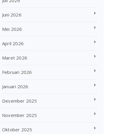
Juli 2026
Juni 2026
Mei 2026
April 2026
Maret 2026
Februari 2026
Januari 2026
Desember 2025
November 2025
Oktober 2025