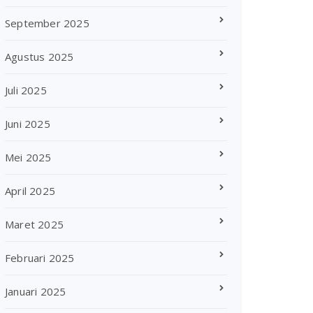
September 2025
Agustus 2025
Juli 2025
Juni 2025
Mei 2025
April 2025
Maret 2025
Februari 2025
Januari 2025