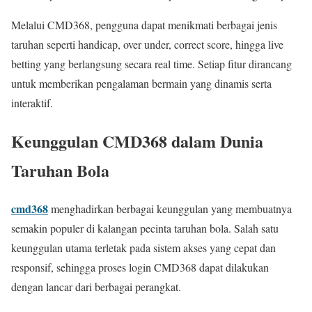
Melalui CMD368, pengguna dapat menikmati berbagai jenis
taruhan seperti handicap, over under, correct score, hingga live
betting yang berlangsung secara real time. Setiap fitur dirancang
untuk memberikan pengalaman bermain yang dinamis serta
interaktif.
Keunggulan CMD368 dalam Dunia
Taruhan Bola
cmd368
menghadirkan berbagai keunggulan yang membuatnya
semakin populer di kalangan pecinta taruhan bola. Salah satu
keunggulan utama terletak pada sistem akses yang cepat dan
responsif, sehingga proses login CMD368 dapat dilakukan
dengan lancar dari berbagai perangkat.