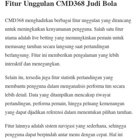
Fitur Unggulan CMD368 Judi Bola
CMD368 menghadirkan berbagai fitur unggulan yang dirancang
untuk meningkatkan kenyamanan pengguna. Salah satu fitur
utama adalah live betting yang memungkinkan pemain untuk
memasang taruhan secara langsung saat pertandingan
berlangsung. Fitur ini memberikan pengalaman yang lebih
interaktif dan menegangkan.
Selain itu, tersedia juga fitur statistik pertandingan yang
membantu pengguna dalam menganalisis performa tim secara
lebih detail. Data yang ditampilkan mencakup riwayat
pertandingan, performa pemain, hingga peluang kemenangan
yang dapat dijadikan referensi dalam menentukan pilihan taruhan.
Fitur lainnya adalah sistem navigasi yang sederhana, sehingga
pengguna dapat berpindah antar menu dengan cepat. Hal ini