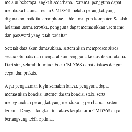
melalui beberapa langkah sederhana. Pertama, pengguna dapat
membuka halaman resmi CMD368 melalui perangkat yang
digunakan, baik itu smartphone, tablet, maupun komputer. Setelah
halaman utama terbuka, pengguna dapat memasukkan username
dan password yang telah terdaftar.
Setelah data akun dimasukkan, sistem akan memproses akses
secara otomatis dan mengarahkan pengguna ke dashboard utama.
Dari sini, seluruh fitur judi bola CMD368 dapat diakses dengan
cepat dan praktis.
Agar pengalaman login semakin lancar, pengguna dapat
memastikan koneksi internet dalam kondisi stabil serta
menggunakan perangkat yang mendukung pembaruan sistem
terbaru. Dengan langkah ini, akses ke platform CMD368 dapat
berlangsung lebih optimal.