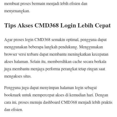
membuat proses bermain menjadi lebih efisien dan
menyenangkan.
Tips Akses CMD368 Login Lebih Cepat
Agar proses login CMD368 semakin optimal, pengguna dapat
menggunakan beberapa langkah pendukung. Menggunakan
browser versi terbaru dapat membantu meningkatkan kecepatan
akses halaman. Selain itu, membersihkan cache secara berkala
juga membantu menjaga performa perangkat tetap ringan saat
mengakses situs.
Pengguna juga dapat menyimpan halaman login sebagai
bookmark untuk mempercepat akses di kemudian hari. Dengan
cara ini, proses menuju dashboard CMD368 menjadi lebih praktis
dan efisien.