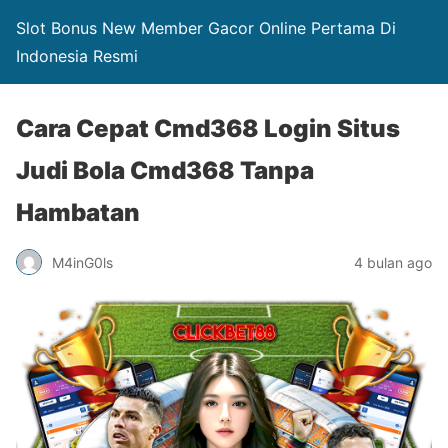
Slot Bonus New Member Gacor Online Pertama Di
Indonesia Resmi
Cara Cepat Cmd368 Login Situs
Judi Bola Cmd368 Tanpa
Hambatan
M4inG0ls
4 bulan ago