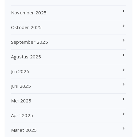
November 2025
Oktober 2025
September 2025
Agustus 2025
Juli 2025
Juni 2025
Mei 2025
April 2025
Maret 2025