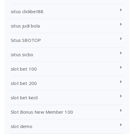
situs clickbet88
situs judi bola
Situs SBOTOP
situs sicbo
slot bet 100
slot bet 200
slot bet kecil
Slot Bonus New Member 100
slot demo