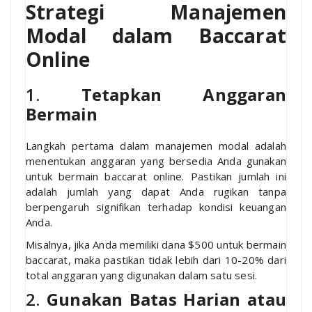
Strategi Manajemen
Modal dalam Baccarat
Online
1.
Tetapkan Anggaran
Bermain
Langkah pertama dalam manajemen modal adalah
menentukan anggaran yang bersedia Anda gunakan
untuk bermain baccarat online. Pastikan jumlah ini
adalah jumlah yang dapat Anda rugikan tanpa
berpengaruh signifikan terhadap kondisi keuangan
Anda.
Misalnya, jika Anda memiliki dana $500 untuk bermain
baccarat, maka pastikan tidak lebih dari 10-20% dari
total anggaran yang digunakan dalam satu sesi.
2.
Gunakan Batas Harian atau