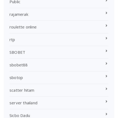
Public
rajamerak
roulette online
rtp
SBOBET
sbobet88
sbotop
scatter hitam
server thailand
Sicbo Dadu