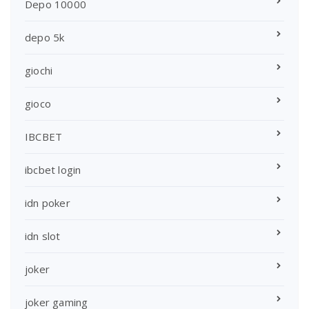
Depo 10000
depo 5k
giochi
gioco
IBCBET
ibcbet login
idn poker
idn slot
joker
joker gaming