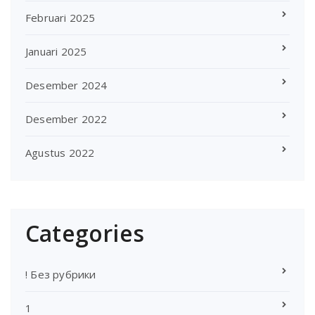
Februari 2025
Januari 2025
Desember 2024
Desember 2022
Agustus 2022
Categories
! Без рубрики
1