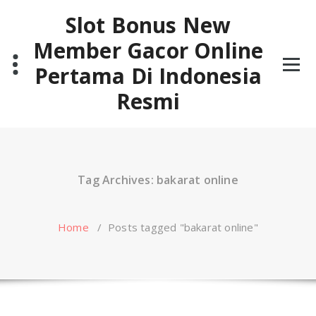
Skip
Slot Bonus New
to
content
Member Gacor Online
Pertama Di Indonesia
Resmi
Tag Archives: bakarat online
Home
/
Posts tagged "bakarat online"