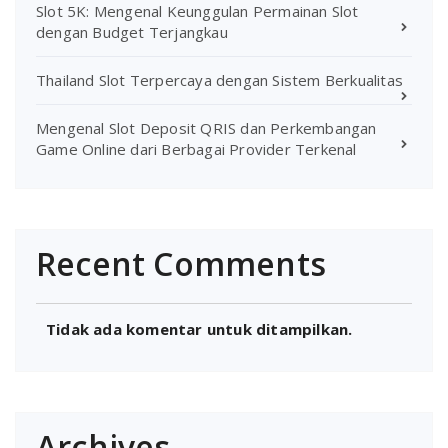
Slot 5K: Mengenal Keunggulan Permainan Slot
dengan Budget Terjangkau
Thailand Slot Terpercaya dengan Sistem Berkualitas
Mengenal Slot Deposit QRIS dan Perkembangan
Game Online dari Berbagai Provider Terkenal
Recent Comments
Tidak ada komentar untuk ditampilkan.
Archives