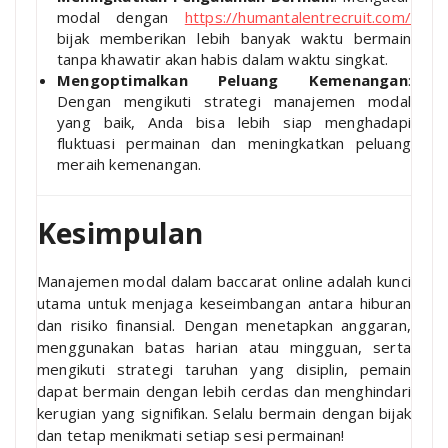
modal dengan
https://humantalentrecruit.com/
bijak memberikan lebih banyak waktu bermain
tanpa khawatir akan habis dalam waktu singkat.
Mengoptimalkan Peluang Kemenangan
:
Dengan mengikuti strategi manajemen modal
yang baik, Anda bisa lebih siap menghadapi
fluktuasi permainan dan meningkatkan peluang
meraih kemenangan.
Kesimpulan
Manajemen modal dalam baccarat online adalah kunci
utama untuk menjaga keseimbangan antara hiburan
dan risiko finansial. Dengan menetapkan anggaran,
menggunakan batas harian atau mingguan, serta
mengikuti strategi taruhan yang disiplin, pemain
dapat bermain dengan lebih cerdas dan menghindari
kerugian yang signifikan. Selalu bermain dengan bijak
dan tetap menikmati setiap sesi permainan!