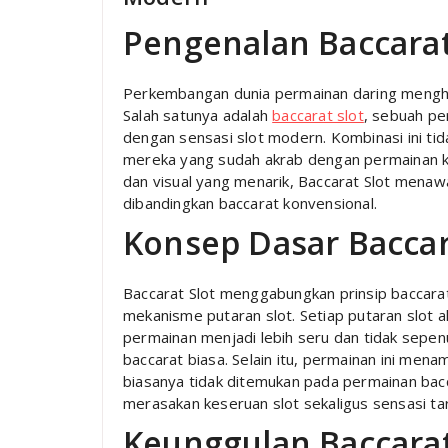
Pengenalan Baccarat
Perkembangan dunia permainan daring mengha
Salah satunya adalah
baccarat slot
, sebuah pe
dengan sensasi slot modern. Kombinasi ini tid
mereka yang sudah akrab dengan permainan k
dan visual yang menarik, Baccarat Slot mena
dibandingkan baccarat konvensional.
Konsep Dasar Baccar
Baccarat Slot menggabungkan prinsip baccarat
mekanisme putaran slot. Setiap putaran slot 
permainan menjadi lebih seru dan tidak sepe
baccarat biasa. Selain itu, permainan ini men
biasanya tidak ditemukan pada permainan bacc
merasakan keseruan slot sekaligus sensasi ta
Keunggulan Baccarat