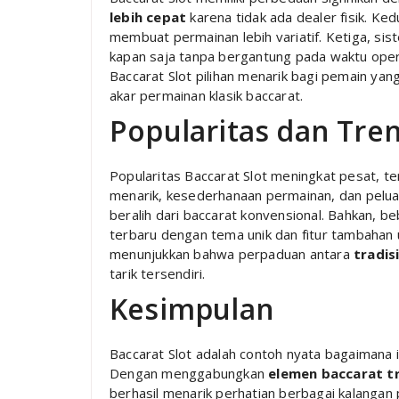
lebih cepat
karena tidak ada dealer fisik. K
membuat permainan lebih variatif. Ketiga, s
kapan saja tanpa bergantung pada waktu oper
Baccarat Slot pilihan menarik bagi pemain ya
akar permainan klasik baccarat.
Popularitas dan Tre
Popularitas Baccarat Slot meningkat pesat, te
menarik, kesederhanaan permainan, dan pel
beralih dari baccarat konvensional. Bahkan,
terbaru dengan tema unik dan fitur tambahan u
menunjukkan bahwa perpaduan antara
tradis
tarik tersendiri.
Kesimpulan
Baccarat Slot adalah contoh nyata bagaimana 
Dengan menggabungkan
elemen baccarat tr
berhasil menarik perhatian berbagai kalanga