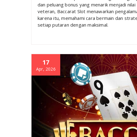
dan peluang bonus yang menarik menjadi nilai
veteran, Baccarat Slot menawarkan pengalam
karena itu, memahami cara bermain dan stra
setiap putaran dengan maksimal.
17
Apr, 2026