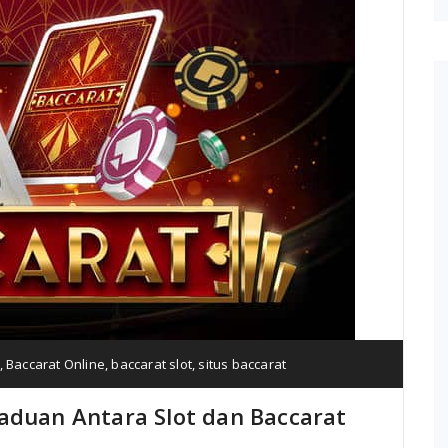
,
Baccarat Online
,
baccarat slot
,
situs baccarat
aduan Antara Slot dan Baccarat