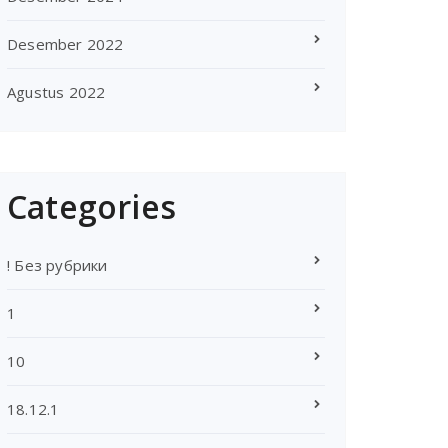
Desember 2022
Agustus 2022
Categories
! Без рубрики
1
10
18.12.1