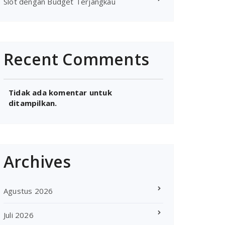
Slot dengan Budget Terjangkau
Recent Comments
Tidak ada komentar untuk
ditampilkan.
Archives
Agustus 2026
Juli 2026