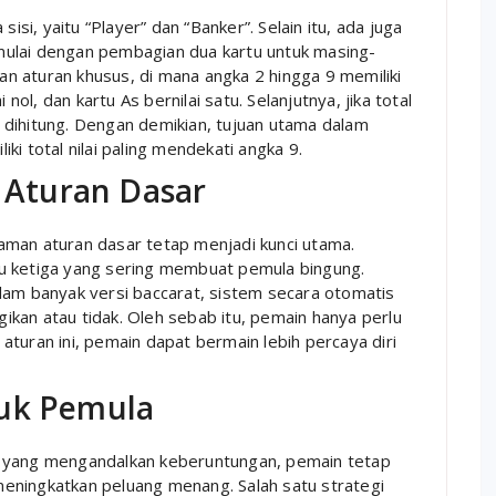
i, yaitu “Player” dan “Banker”. Selain itu, ada juga
dimulai dengan pembagian dua kartu untuk masing-
gan aturan khusus, di mana angka 2 hingga 9 memiliki
 nol, dan kartu As bernilai satu. Selanjutnya, jika total
ng dihitung. Dengan demikian, tujuan utama dalam
i total nilai paling mendekati angka 9.
Aturan Dasar
aman aturan dasar tetap menjadi kunci utama.
u ketiga yang sering membuat pemula bingung.
lam banyak versi baccarat, sistem secara otomatis
kan atau tidak. Oleh sebab itu, pemain hanya perlu
turan ini, pemain dapat bermain lebih percaya diri
tuk Pemula
n yang mengandalkan keberuntungan, pemain tetap
eningkatkan peluang menang. Salah satu strategi