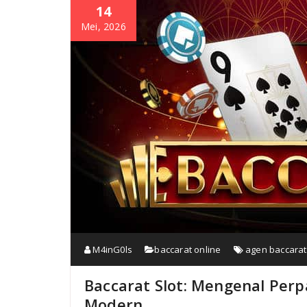
14
Mei, 2026
M4inG0ls
baccarat online
agen baccarat
Baccarat Slot: Mengenal Perp
Modern