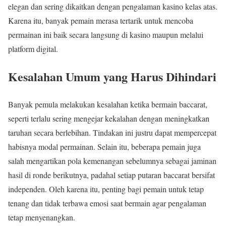
elegan dan sering dikaitkan dengan pengalaman kasino kelas atas.
Karena itu, banyak pemain merasa tertarik untuk mencoba
permainan ini baik secara langsung di kasino maupun melalui
platform digital.
Kesalahan Umum yang Harus Dihindari
Banyak pemula melakukan kesalahan ketika bermain baccarat,
seperti terlalu sering mengejar kekalahan dengan meningkatkan
taruhan secara berlebihan. Tindakan ini justru dapat mempercepat
habisnya modal permainan. Selain itu, beberapa pemain juga
salah mengartikan pola kemenangan sebelumnya sebagai jaminan
hasil di ronde berikutnya, padahal setiap putaran baccarat bersifat
independen. Oleh karena itu, penting bagi pemain untuk tetap
tenang dan tidak terbawa emosi saat bermain agar pengalaman
tetap menyenangkan.