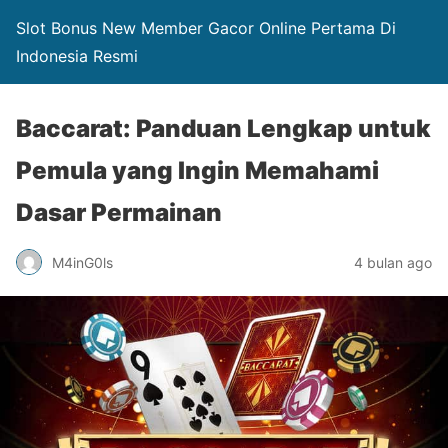
Slot Bonus New Member Gacor Online Pertama Di
Indonesia Resmi
Baccarat: Panduan Lengkap untuk
Pemula yang Ingin Memahami
Dasar Permainan
M4inG0ls
4 bulan ago