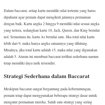
Dalam baccarat, setiap kartu memiliki nilai tertentu yang harus
dipahami agar pemain dapat mengikuti jalannya permainan
dengan baik. Kartu angka 2 hingga 9 memiliki nilai sesuai angka
yang tertera, sedangkan kartu 10, Jack, Queen, dan King bernilai
nol. Sementara itu, kartu As bernilai satu. Jika total nilai kartu
lebih dari 9, maka hanya angka satuannya yang dihitung.
Misalnya, jika total kartu adalah 15, maka nilai yang digunakan
adalah 5. Aturan ini membuat baccarat terlihat sederhana namun
tetap memiliki daya tarik tersendiri.
Strategi Sederhana dalam Baccarat
Meskipun baccarat sangat bergantung pada keberuntungan,
pemain tetap dapat menggunakan beberapa strategi dasar untuk
mengatur permainan mereka. Salah satu strategi yang sering