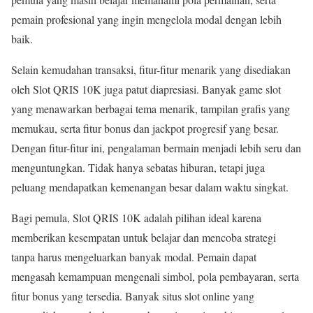
pemain profesional yang ingin mengelola modal dengan lebih
baik.
Selain kemudahan transaksi, fitur-fitur menarik yang disediakan
oleh Slot QRIS 10K juga patut diapresiasi. Banyak game slot
yang menawarkan berbagai tema menarik, tampilan grafis yang
memukau, serta fitur bonus dan jackpot progresif yang besar.
Dengan fitur-fitur ini, pengalaman bermain menjadi lebih seru dan
menguntungkan. Tidak hanya sebatas hiburan, tetapi juga
peluang mendapatkan kemenangan besar dalam waktu singkat.
Bagi pemula, Slot QRIS 10K adalah pilihan ideal karena
memberikan kesempatan untuk belajar dan mencoba strategi
tanpa harus mengeluarkan banyak modal. Pemain dapat
mengasah kemampuan mengenali simbol, pola pembayaran, serta
fitur bonus yang tersedia. Banyak situs slot online yang