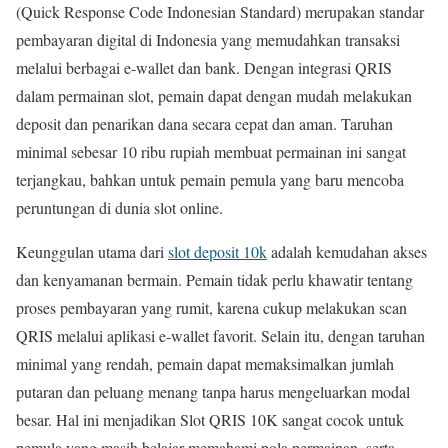
(Quick Response Code Indonesian Standard) merupakan standar
pembayaran digital di Indonesia yang memudahkan transaksi
melalui berbagai e-wallet dan bank. Dengan integrasi QRIS
dalam permainan slot, pemain dapat dengan mudah melakukan
deposit dan penarikan dana secara cepat dan aman. Taruhan
minimal sebesar 10 ribu rupiah membuat permainan ini sangat
terjangkau, bahkan untuk pemain pemula yang baru mencoba
peruntungan di dunia slot online.
Keunggulan utama dari
slot deposit 10k
adalah kemudahan akses
dan kenyamanan bermain. Pemain tidak perlu khawatir tentang
proses pembayaran yang rumit, karena cukup melakukan scan
QRIS melalui aplikasi e-wallet favorit. Selain itu, dengan taruhan
minimal yang rendah, pemain dapat memaksimalkan jumlah
putaran dan peluang menang tanpa harus mengeluarkan modal
besar. Hal ini menjadikan Slot QRIS 10K sangat cocok untuk
pemula yang masih belajar memahami pola permainan, serta