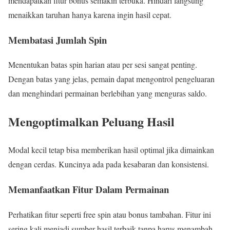
mendapatkan fitur bonus semakin terbuka. Hindari langsung
menaikkan taruhan hanya karena ingin hasil cepat.
Membatasi Jumlah Spin
Menentukan batas spin harian atau per sesi sangat penting.
Dengan batas yang jelas, pemain dapat mengontrol pengeluaran
dan menghindari permainan berlebihan yang menguras saldo.
Mengoptimalkan Peluang Hasil
Modal kecil tetap bisa memberikan hasil optimal jika dimainkan
dengan cerdas. Kuncinya ada pada kesabaran dan konsistensi.
Memanfaatkan Fitur Dalam Permainan
Perhatikan fitur seperti free spin atau bonus tambahan. Fitur ini
sering kali menjadi sumber hasil terbaik tanpa harus menambah