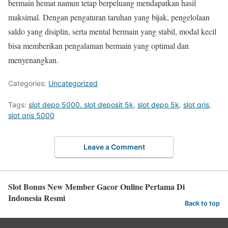
bermain hemat namun tetap berpeluang mendapatkan hasil
maksimal. Dengan pengaturan taruhan yang bijak, pengelolaan
saldo yang disiplin, serta mental bermain yang stabil, modal kecil
bisa memberikan pengalaman bermain yang optimal dan
menyenangkan.
Categories:
Uncategorized
Tags:
slot depo 5000. slot deposit 5k
,
slot depo 5k
,
slot qris
,
slot qris 5000
Leave a Comment
Slot Bonus New Member Gacor Online Pertama Di
Indonesia Resmi
Back to top