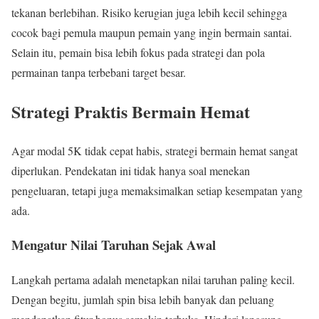
tekanan berlebihan. Risiko kerugian juga lebih kecil sehingga
cocok bagi pemula maupun pemain yang ingin bermain santai.
Selain itu, pemain bisa lebih fokus pada strategi dan pola
permainan tanpa terbebani target besar.
Strategi Praktis Bermain Hemat
Agar modal 5K tidak cepat habis, strategi bermain hemat sangat
diperlukan. Pendekatan ini tidak hanya soal menekan
pengeluaran, tetapi juga memaksimalkan setiap kesempatan yang
ada.
Mengatur Nilai Taruhan Sejak Awal
Langkah pertama adalah menetapkan nilai taruhan paling kecil.
Dengan begitu, jumlah spin bisa lebih banyak dan peluang