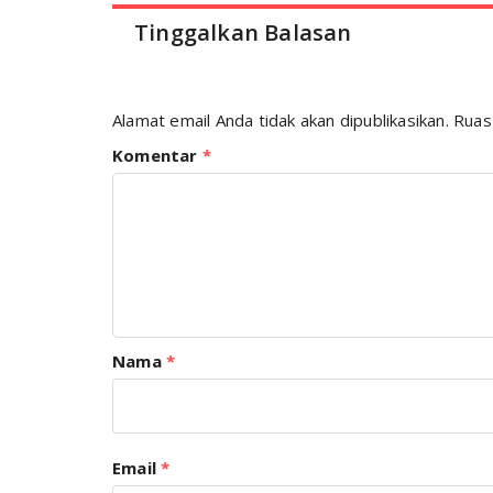
Tinggalkan Balasan
Alamat email Anda tidak akan dipublikasikan.
Ruas
Komentar
*
Nama
*
Email
*