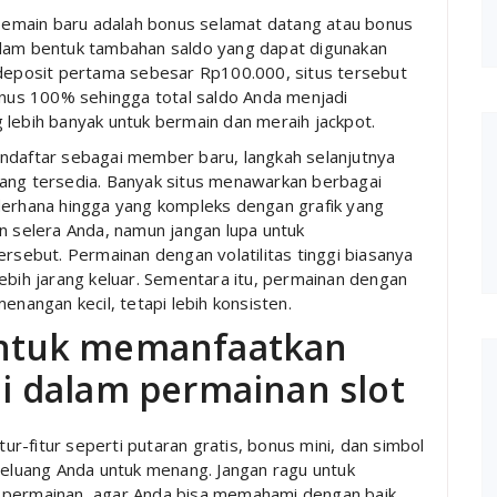
a pemain baru adalah bonus selamat datang atau bonus
alam bentuk tambahan saldo yang dapat digunakan
 deposit pertama sebesar Rp100.000, situs tersebut
us 100% sehingga total saldo Anda menjadi
 lebih banyak untuk bermain dan meraih jackpot.
endaftar sebagai member baru, langkah selanjutnya
yang tersedia. Banyak situs menawarkan berbagai
derhana hingga yang kompleks dengan grafik yang
an selera Anda, namun jangan lupa untuk
ersebut. Permainan dengan volatilitas tinggi biasanya
ebih jarang keluar. Sementara itu, permainan dengan
enangan kecil, tetapi lebih konsisten.
 untuk memanfaatkan
 di dalam permainan slot
-fitur seperti putaran gratis, bonus mini, dan simbol
luang Anda untuk menang. Jangan ragu untuk
p permainan, agar Anda bisa memahami dengan baik