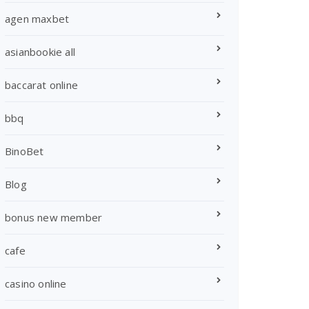
agen maxbet
asianbookie all
baccarat online
bbq
BinoBet
Blog
bonus new member
cafe
casino online