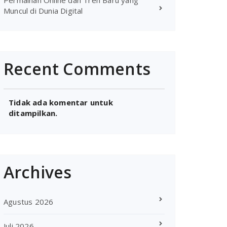
Permainan Online dan Tren Baru yang
Muncul di Dunia Digital
Recent Comments
Tidak ada komentar untuk
ditampilkan.
Archives
Agustus 2026
Juli 2026