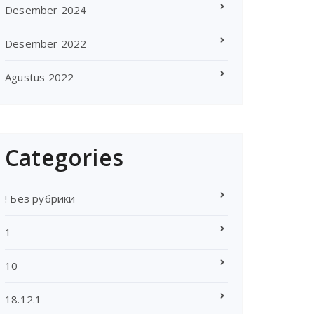
Desember 2024
Desember 2022
Agustus 2022
Categories
! Без рубрики
1
10
18.12.1