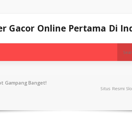
 Gacor Online Pertama Di In
Search
for:
pot Gampang Banget!
Situs Resmi S