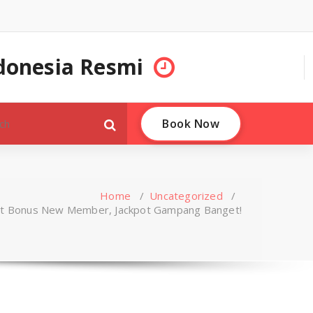
donesia Resmi
Book Now
Home
/
Uncategorized
/
lot Bonus New Member, Jackpot Gampang Banget!