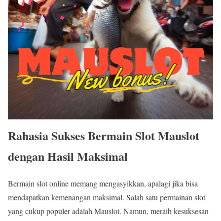
Rahasia Sukses Bermain Slot Mauslot
dengan Hasil Maksimal
Bermain slot online memang mengasyikkan, apalagi jika bisa
mendapatkan kemenangan maksimal. Salah satu permainan slot
yang cukup populer adalah Mauslot. Namun, meraih kesuksesan