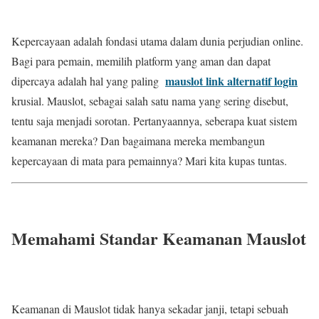
Kepercayaan adalah fondasi utama dalam dunia perjudian online.
Bagi para pemain, memilih platform yang aman dan dapat
mauslot link alternatif login
dipercaya adalah hal yang paling
krusial. Mauslot, sebagai salah satu nama yang sering disebut,
tentu saja menjadi sorotan. Pertanyaannya, seberapa kuat sistem
keamanan mereka? Dan bagaimana mereka membangun
kepercayaan di mata para pemainnya? Mari kita kupas tuntas.
Memahami Standar Keamanan Mauslot
Keamanan di Mauslot tidak hanya sekadar janji, tetapi sebuah