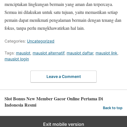
menciptakan lingkungan bermain yang aman dan terpercaya.
Semua ini dilakukan untuk satu tujuan, yaitu memastikan setiap
pemain dapat menikmati pengalaman bermain dengan tenang dan
fokus, tanpa perlu mengkhawatirkan hal lain.
Categories:
Uncategorized
Tags:
mauslot
,
mauslot alternatif
,
mauslot daftar
,
mauslot link
,
mauslot login
Leave a Comment
Slot Bonus New Member Gacor Online Pertama Di
Indonesia Resmi
Back to top
Exit mobile version