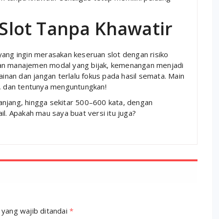
Slot Tanpa Khawatir
yang ingin merasakan keseruan slot dengan risiko
dan manajemen modal yang bijak, kemenangan menjadi
ainan dan jangan terlalu fokus pada hasil semata. Main
 dan tentunya menguntungkan!
 panjang, hingga sekitar 500–600 kata, dengan
il. Apakah mau saya buat versi itu juga?
 yang wajib ditandai
*