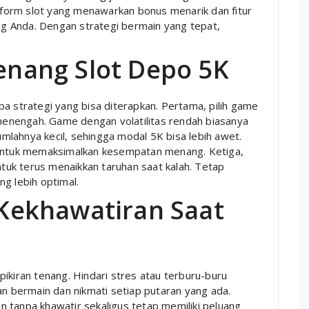
form slot yang menawarkan bonus menarik dan fitur
g Anda. Dengan strategi bermain yang tepat,
enang Slot Depo 5K
a strategi yang bisa diterapkan. Pertama, pilih game
 menengah. Game dengan volatilitas rendah biasanya
lahnya kecil, sehingga modal 5K bisa lebih awet.
 untuk memaksimalkan kesempatan menang. Ketiga,
untuk terus menaikkan taruhan saat kalah. Tetap
g lebih optimal.
Kekhawatiran Saat
ikiran tenang. Hindari stres atau terburu-buru
 bermain dan nikmati setiap putaran yang ada.
 tanpa khawatir sekaligus tetap memiliki peluang