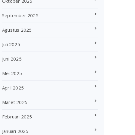
Oktober 2025
September 2025
Agustus 2025
Juli 2025
Juni 2025
Mei 2025
April 2025
Maret 2025
Februari 2025
Januari 2025