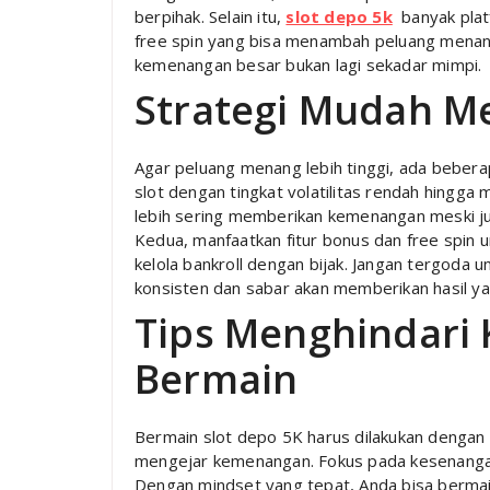
berpihak. Selain itu,
slot depo 5k
banyak plat
free spin yang bisa menambah peluang menan
kemenangan besar bukan lagi sekadar mimpi.
Strategi Mudah M
Agar peluang menang lebih tinggi, ada beberap
slot dengan tingkat volatilitas rendah hingga
lebih sering memberikan kemenangan meski jum
Kedua, manfaatkan fitur bonus dan free spin
kelola bankroll dengan bijak. Jangan tergoda 
konsisten dan sabar akan memberikan hasil yan
Tips Menghindari 
Bermain
Bermain slot depo 5K harus dilakukan dengan p
mengejar kemenangan. Fokus pada kesenangan
Dengan mindset yang tepat, Anda bisa bermain