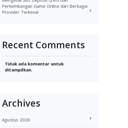
Mengenal Slot Deposit QRIS dan
Perkembangan Game Online dari Berbagai
Provider Terkenal
Recent Comments
Tidak ada komentar untuk
ditampilkan.
Archives
Agustus 2026