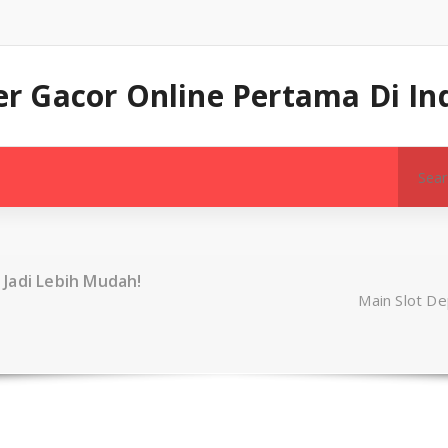
 Gacor Online Pertama Di In
Search
for:
Jadi Lebih Mudah!
Main Slot D