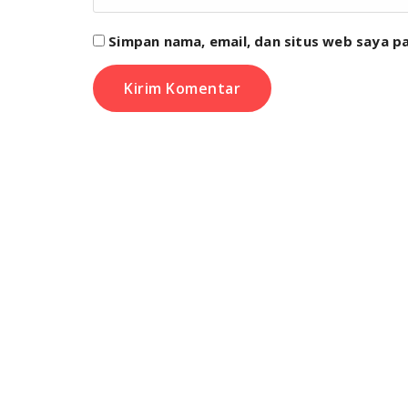
Simpan nama, email, dan situs web saya p