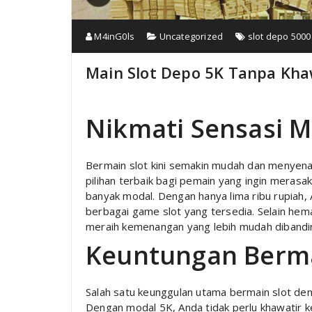
M4inG0ls
Uncategorized
slot depo 5000.
Main Slot Depo 5K Tanpa Kha
Nikmati Sensasi M
Bermain slot kini semakin mudah dan menyena
pilihan terbaik bagi pemain yang ingin meras
banyak modal. Dengan hanya lima ribu rupiah,
berbagai game slot yang tersedia. Selain hem
meraih kemenangan yang lebih mudah dibandi
Keuntungan Berma
Salah satu keunggulan utama bermain slot deng
Dengan modal 5K, Anda tidak perlu khawatir k