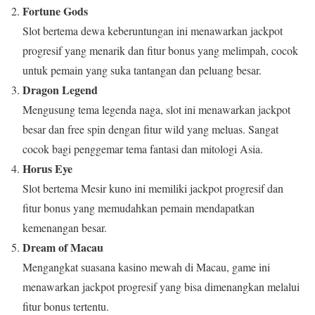
Fortune Gods
Slot bertema dewa keberuntungan ini menawarkan jackpot
progresif yang menarik dan fitur bonus yang melimpah, cocok
untuk pemain yang suka tantangan dan peluang besar.
Dragon Legend
Mengusung tema legenda naga, slot ini menawarkan jackpot
besar dan free spin dengan fitur wild yang meluas. Sangat
cocok bagi penggemar tema fantasi dan mitologi Asia.
Horus Eye
Slot bertema Mesir kuno ini memiliki jackpot progresif dan
fitur bonus yang memudahkan pemain mendapatkan
kemenangan besar.
Dream of Macau
Mengangkat suasana kasino mewah di Macau, game ini
menawarkan jackpot progresif yang bisa dimenangkan melalui
fitur bonus tertentu.