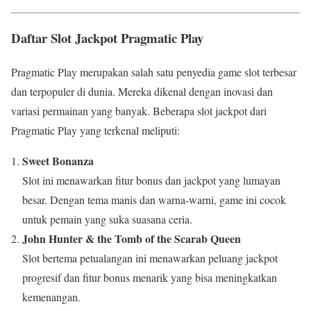
Daftar Slot Jackpot Pragmatic Play
Pragmatic Play merupakan salah satu penyedia game slot terbesar
dan terpopuler di dunia. Mereka dikenal dengan inovasi dan
variasi permainan yang banyak. Beberapa slot jackpot dari
Pragmatic Play yang terkenal meliputi:
Sweet Bonanza
Slot ini menawarkan fitur bonus dan jackpot yang lumayan
besar. Dengan tema manis dan warna-warni, game ini cocok
untuk pemain yang suka suasana ceria.
John Hunter & the Tomb of the Scarab Queen
Slot bertema petualangan ini menawarkan peluang jackpot
progresif dan fitur bonus menarik yang bisa meningkatkan
kemenangan.