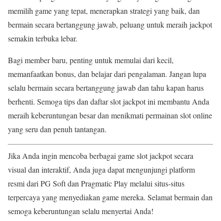
memilih game yang tepat, menerapkan strategi yang baik, dan
bermain secara bertanggung jawab, peluang untuk meraih jackpot
semakin terbuka lebar.
Bagi member baru, penting untuk memulai dari kecil,
memanfaatkan bonus, dan belajar dari pengalaman. Jangan lupa
selalu bermain secara bertanggung jawab dan tahu kapan harus
berhenti. Semoga tips dan daftar slot jackpot ini membantu Anda
meraih keberuntungan besar dan menikmati permainan slot online
yang seru dan penuh tantangan.
Jika Anda ingin mencoba berbagai game slot jackpot secara
visual dan interaktif, Anda juga dapat mengunjungi platform
resmi dari PG Soft dan Pragmatic Play melalui situs-situs
terpercaya yang menyediakan game mereka. Selamat bermain dan
semoga keberuntungan selalu menyertai Anda!