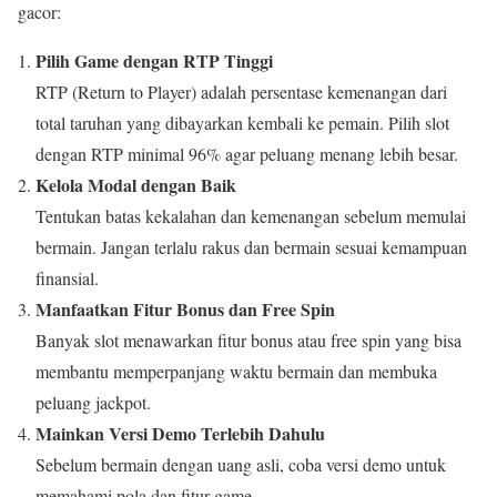
gacor:
Pilih Game dengan RTP Tinggi
RTP (Return to Player) adalah persentase kemenangan dari
total taruhan yang dibayarkan kembali ke pemain. Pilih slot
dengan RTP minimal 96% agar peluang menang lebih besar.
Kelola Modal dengan Baik
Tentukan batas kekalahan dan kemenangan sebelum memulai
bermain. Jangan terlalu rakus dan bermain sesuai kemampuan
finansial.
Manfaatkan Fitur Bonus dan Free Spin
Banyak slot menawarkan fitur bonus atau free spin yang bisa
membantu memperpanjang waktu bermain dan membuka
peluang jackpot.
Mainkan Versi Demo Terlebih Dahulu
Sebelum bermain dengan uang asli, coba versi demo untuk
memahami pola dan fitur game.