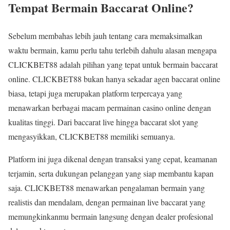
Tempat Bermain Baccarat Online?
Sebelum membahas lebih jauh tentang cara memaksimalkan
waktu bermain, kamu perlu tahu terlebih dahulu alasan mengapa
CLICKBET88 adalah pilihan yang tepat untuk bermain baccarat
online. CLICKBET88 bukan hanya sekadar agen baccarat online
biasa, tetapi juga merupakan platform terpercaya yang
menawarkan berbagai macam permainan casino online dengan
kualitas tinggi. Dari baccarat live hingga baccarat slot yang
mengasyikkan, CLICKBET88 memiliki semuanya.
Platform ini juga dikenal dengan transaksi yang cepat, keamanan
terjamin, serta dukungan pelanggan yang siap membantu kapan
saja. CLICKBET88 menawarkan pengalaman bermain yang
realistis dan mendalam, dengan permainan live baccarat yang
memungkinkanmu bermain langsung dengan dealer profesional