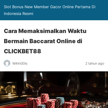
Slot Bonus New Member Gacor Online Pertama Di
Indonesia Resmi
Cara Memaksimalkan Waktu
Bermain Baccarat Online di
CLICKBET88
M4inG0ls
2 tahun ago