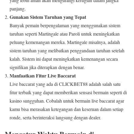
yang lebih aman akan mengurangi kerugian dalam jangka
panjang.
Gunakan Sistem Taruhan yang Tepat
Banyak pemain berpengalaman yang menggunakan sistem
taruhan seperti Martingale atau Paroli untuk meningkatkan
peluang kemenangan mereka. Martingale misalnya, adalah
sistem taruhan yang melibatkan penggandaan taruhan setelah
kalah. Sistem ini dapat meningkatkan kemenangan secara
signifikan jika diterapkan dengan benar.
Manfaatkan Fitur Live Baccarat
Live baccarat yang ada di CLICKBET88 adalah salah satu
fitur terbaik yang dapat memberikan sensasi bermain seperti di
kasino sungguhan. Cobalah untuk bermain live baccarat agar
kamu bisa merasakan ketegangan dan keseruan dalam setiap
ronde, serta berinteraksi langsung dengan dealer.
Mengatur Waktu Bermain di