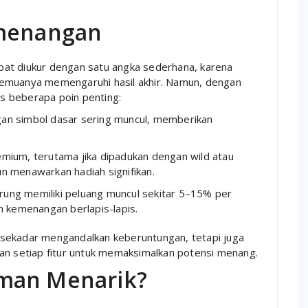
emenangan
at diukur dengan satu angka sederhana, karena
s semuanya memengaruhi hasil akhir. Namun, dengan
is beberapa poin penting:
n simbol dasar sering muncul, memberikan
mium, terutama jika dipadukan dengan wild atau
un menawarkan hadiah signifikan.
erung memiliki peluang muncul sekitar 5–15% per
an kemenangan berlapis-lapis.
an sekadar mengandalkan keberuntungan, tetapi juga
 setiap fitur untuk memaksimalkan potensi menang.
man Menarik?