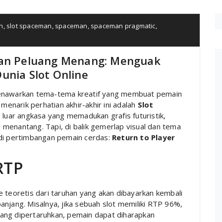
n
,
slot spaceman
,
spaceman
,
spaceman pragmatic
,
dan Peluang Menang: Menguak
unia Slot Online
menawarkan tema-tema kreatif yang membuat pemain
 menarik perhatian akhir-akhir ini adalah
Slot
luar angkasa yang memadukan grafis futuristik,
menantang. Tapi, di balik gemerlap visual dan tema
adi pertimbangan pemain cerdas:
Return to Player
RTP
 teoretis dari taruhan yang akan dibayarkan kembali
njang. Misalnya, jika sebuah slot memiliki RTP 96%,
t yang dipertaruhkan, pemain dapat diharapkan