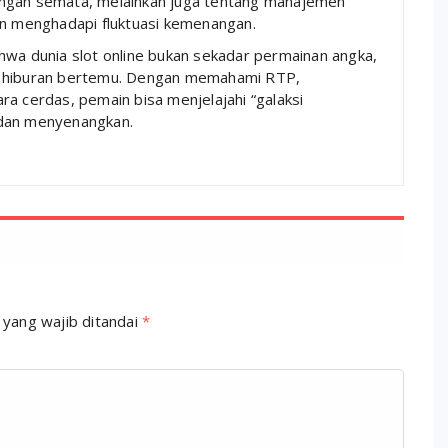
ungan semata, melainkan juga tentang manajemen
 menghadapi fluktuasi kemenangan.
hwa dunia slot online bukan sekadar permainan angka,
 dan hiburan bertemu. Dengan memahami RTP,
ra cerdas, pemain bisa menjelajahi “galaksi
 dan menyenangkan.
 yang wajib ditandai
*