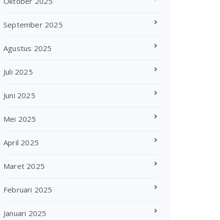
Oktober 2025
September 2025
Agustus 2025
Juli 2025
Juni 2025
Mei 2025
April 2025
Maret 2025
Februari 2025
Januari 2025