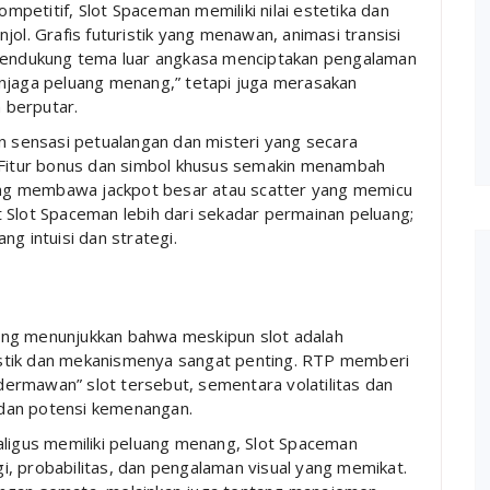
petitif, Slot Spaceman memiliki nilai estetika dan
. Grafis futuristik yang menawan, animasi transisi
 mendukung tema luar angkasa menciptakan pengalaman
enjaga peluang menang,” tetapi juga merasakan
n berputar.
an sensasi petualangan dan misteri yang secara
. Fitur bonus dan simbol khusus semakin menambah
ng membawa jackpot besar atau scatter yang memicu
 Slot Spaceman lebih dari sekadar permainan peluang;
g intuisi dan strategi.
ang menunjukkan bahwa meskipun slot adalah
stik dan mekanismenya sangat penting. RTP memberi
ermawan” slot tersebut, sementara volatilitas dan
dan potensi kemenangan.
aligus memiliki peluang menang, Slot Spaceman
, probabilitas, dan pengalaman visual yang memikat.