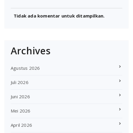
Tidak ada komentar untuk ditampilkan.
Archives
Agustus 2026
Juli 2026
Juni 2026
Mei 2026
April 2026