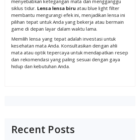
menyebabkan ketegangan mata dan mengganggu
siklus tidur.
Lensa lensa biru
atau blue light filter
membantu mengurangi efek ini, menjadikan lensa ini
pilihan tepat untuk Anda yang bekerja atau bermain
game di depan layar dalam waktu lama.
Memilih lensa yang tepat adalah investasi untuk
kesehatan mata Anda. Konsultasikan dengan ahli
mata atau optik tepercaya untuk mendapatkan resep
dan rekomendasi yang paling sesuai dengan gaya
hidup dan kebutuhan Anda.
Recent Posts