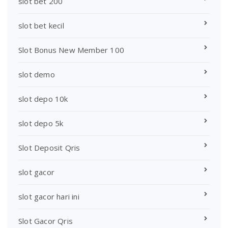
slot bet 200
slot bet kecil
Slot Bonus New Member 100
slot demo
slot depo 10k
slot depo 5k
Slot Deposit Qris
slot gacor
slot gacor hari ini
Slot Gacor Qris