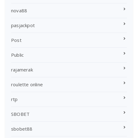
nova88
pasjackpot
Post
Public
rajamerak
roulette online
rtp
SBOBET
sbobet88