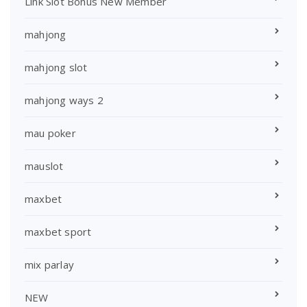
Link Slot Bonus New Member
mahjong
mahjong slot
mahjong ways 2
mau poker
mauslot
maxbet
maxbet sport
mix parlay
NEW