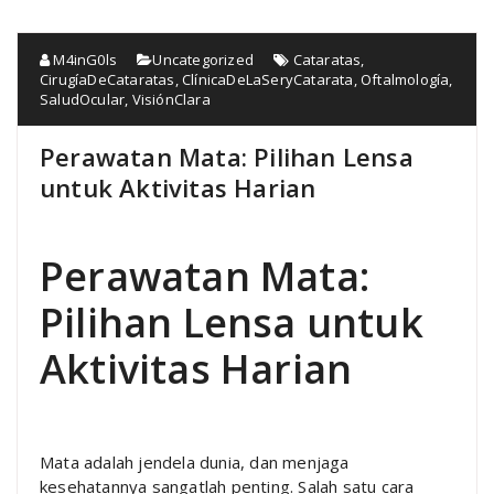
M4inG0ls
Uncategorized
Cataratas
,
CirugíaDeCataratas
,
ClínicaDeLaSeryCatarata
,
Oftalmología
,
SaludOcular
,
VisiónClara
Perawatan Mata: Pilihan Lensa
untuk Aktivitas Harian
Perawatan Mata:
Pilihan Lensa untuk
Aktivitas Harian
Mata adalah jendela dunia, dan menjaga
kesehatannya sangatlah penting. Salah satu cara