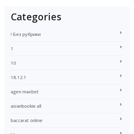
Categories
! Без рубрики
1
10
18.12.1
agen maxbet
asianbookie all
baccarat online