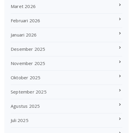
Maret 2026
Februari 2026
Januari 2026
Desember 2025
November 2025
Oktober 2025
September 2025
Agustus 2025
Juli 2025