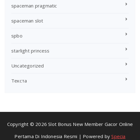
spaceman pragmatic
spaceman slot
spbo
starlight princess
Uncategorized
Текста
Copyright © 2026 Slot Bonus New Member Gacor Online
Pertama Di Indonesia Resmi | Powered by
Specia