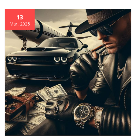
13
Mar, 2025