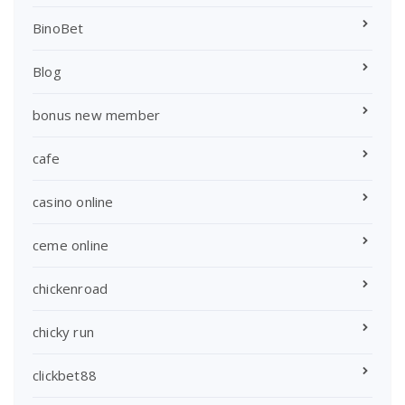
BinoBet
Blog
bonus new member
cafe
casino online
ceme online
chickenroad
chicky run
clickbet88