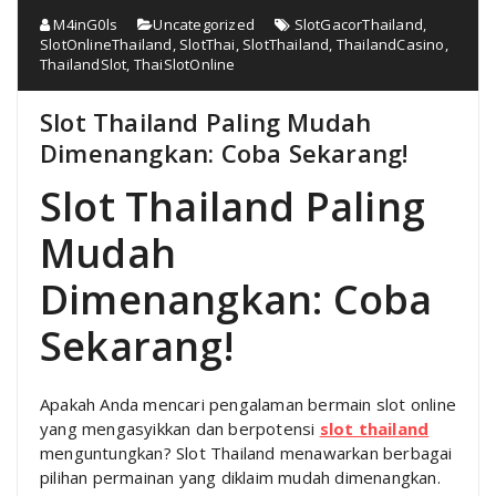
M4inG0ls
Uncategorized
SlotGacorThailand
,
SlotOnlineThailand
,
SlotThai
,
SlotThailand
,
ThailandCasino
,
ThailandSlot
,
ThaiSlotOnline
Slot Thailand Paling Mudah
Dimenangkan: Coba Sekarang!
Slot Thailand Paling
Mudah
Dimenangkan: Coba
Sekarang!
Apakah Anda mencari pengalaman bermain slot online
yang mengasyikkan dan berpotensi
slot thailand
menguntungkan? Slot Thailand menawarkan berbagai
pilihan permainan yang diklaim mudah dimenangkan.