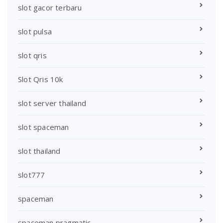
slot gacor terbaru
slot pulsa
slot qris
Slot Qris 10k
slot server thailand
slot spaceman
slot thailand
slot777
spaceman
spaceman pragmatic