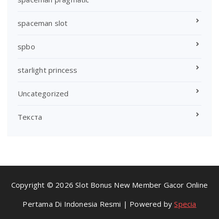
spaceman slot
spbo
starlight princess
Uncategorized
Текста
Copyright © 2026 Slot Bonus New Member Gacor Online
Pertama Di Indonesia Resmi | Powered by
Specia