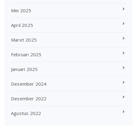
Mei 2025
April 2025
Maret 2025
Februari 2025
Januari 2025
Desember 2024
Desember 2022
Agustus 2022