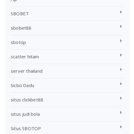
SBOBET
sbobet88
sbotop
scatter hitam
server thailand
Sicbo Dadu
situs clickbet88
situs judi bola
Situs SBOTOP