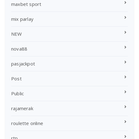
maxbet sport
mix parlay
NEW
nova88
pasjackpot
Post
Public
rajamerak
roulette online
rtp