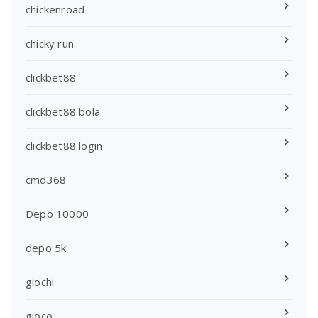
chickenroad
chicky run
clickbet88
clickbet88 bola
clickbet88 login
cmd368
Depo 10000
depo 5k
giochi
gioco