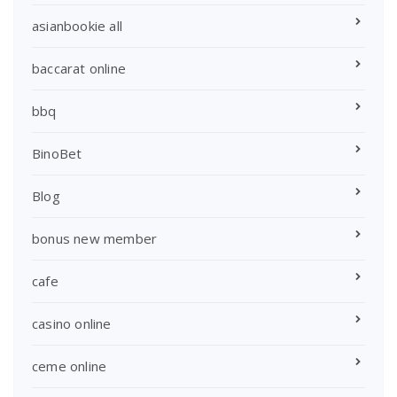
asianbookie all
baccarat online
bbq
BinoBet
Blog
bonus new member
cafe
casino online
ceme online