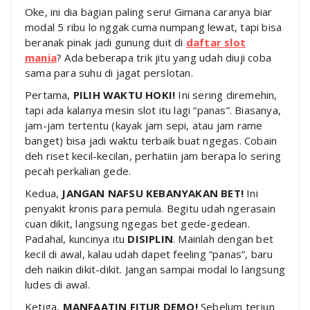
Oke, ini dia bagian paling seru! Gimana caranya biar
modal 5 ribu lo nggak cuma numpang lewat, tapi bisa
beranak pinak jadi gunung duit di
daftar slot
mania
? Ada beberapa trik jitu yang udah diuji coba
sama para suhu di jagat perslotan.
Pertama,
PILIH WAKTU HOKI!
Ini sering diremehin,
tapi ada kalanya mesin slot itu lagi “panas”. Biasanya,
jam-jam tertentu (kayak jam sepi, atau jam rame
banget) bisa jadi waktu terbaik buat ngegas. Cobain
deh riset kecil-kecilan, perhatiin jam berapa lo sering
pecah perkalian gede.
Kedua,
JANGAN NAFSU KEBANYAKAN BET!
Ini
penyakit kronis para pemula. Begitu udah ngerasain
cuan dikit, langsung ngegas bet gede-gedean.
Padahal, kuncinya itu
DISIPLIN
. Mainlah dengan bet
kecil di awal, kalau udah dapet feeling “panas”, baru
deh naikin dikit-dikit. Jangan sampai modal lo langsung
ludes di awal.
Ketiga,
MANFAATIN FITUR DEMO!
Sebelum terjun