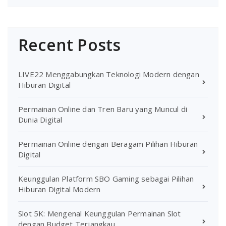
Recent Posts
LIVE22 Menggabungkan Teknologi Modern dengan
Hiburan Digital
Permainan Online dan Tren Baru yang Muncul di
Dunia Digital
Permainan Online dengan Beragam Pilihan Hiburan
Digital
Keunggulan Platform SBO Gaming sebagai Pilihan
Hiburan Digital Modern
Slot 5K: Mengenal Keunggulan Permainan Slot
dengan Budget Terjangkau