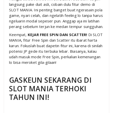
langsung pake duit asli, cobain dulu fitur demo di
SLOT MANIA. Ini penting banget buat ngerasain pola
game, nyari celah, dan ngelatih feeling lo tanpa harus
ngeluarin modal sepeser pun. Anggap aja ini latihan
perang sebelum terjun ke medan tempur sungguhan.
Keempat,
KEJAR FREE SPIN DAN SCATTER!
Di SLOT
MANIA, fitur Free Spin dan Scatter itu ibarat harta
karun. Fokuslah buat dapetin fitur ini, karena di sinilah
potensi JP gede itu terbuka lebar. Biasanya, kalau
udah masuk mode Free Spin, perkalian kemenangan
lo bisa meroket gila-gilaan!
GASKEUN SEKARANG DI
SLOT MANIA TERHOKI
TAHUN INI!