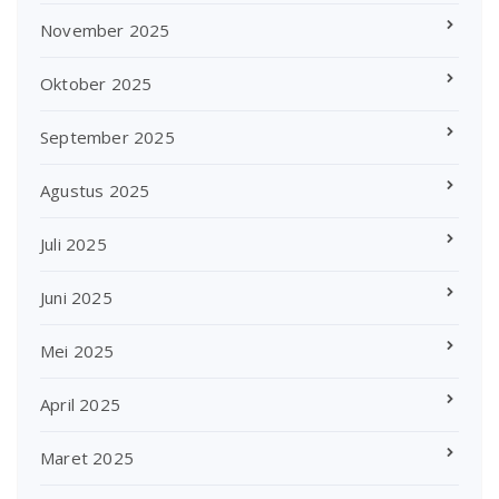
November 2025
Oktober 2025
September 2025
Agustus 2025
Juli 2025
Juni 2025
Mei 2025
April 2025
Maret 2025