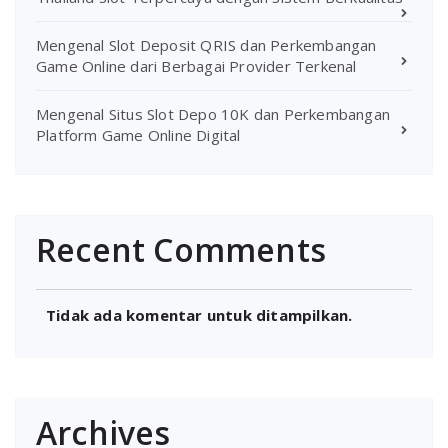
Mengenal Slot Deposit QRIS dan Perkembangan
Game Online dari Berbagai Provider Terkenal
Mengenal Situs Slot Depo 10K dan Perkembangan
Platform Game Online Digital
Recent Comments
Tidak ada komentar untuk ditampilkan.
Archives