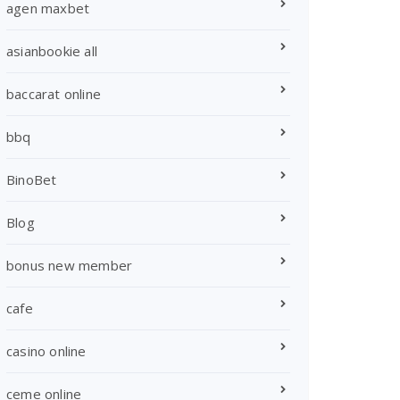
agen maxbet
asianbookie all
baccarat online
bbq
BinoBet
Blog
bonus new member
cafe
casino online
ceme online