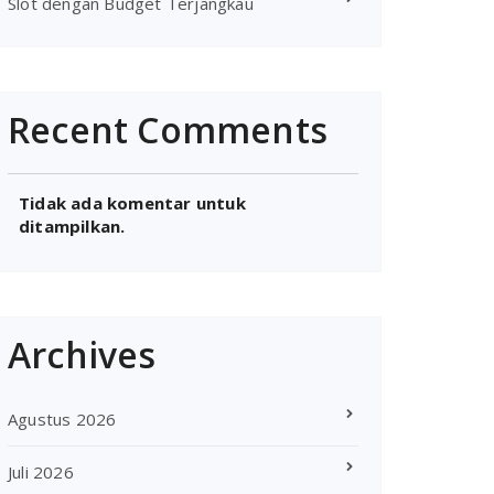
Slot dengan Budget Terjangkau
Recent Comments
Tidak ada komentar untuk
ditampilkan.
Archives
Agustus 2026
Juli 2026