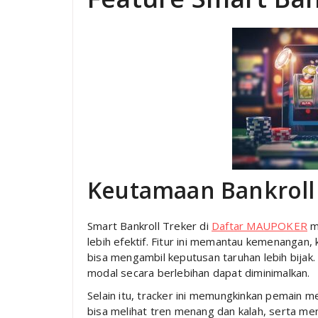
Keutamaan Bankroll
Smart Bankroll Treker di
Daftar MAUPOKER
m
lebih efektif. Fitur ini memantau kemenangan, 
bisa mengambil keputusan taruhan lebih bijak
modal secara berlebihan dapat diminimalkan.
Selain itu, tracker ini memungkinkan pemain 
bisa melihat tren menang dan kalah, serta men