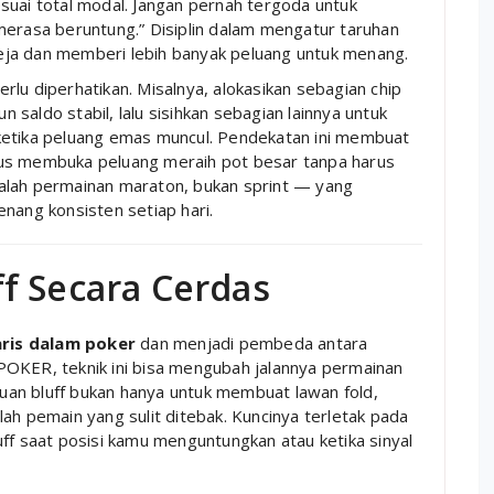
suai total modal. Jangan pernah tergoda untuk
merasa beruntung.” Disiplin dalam mengatur taruhan
eja dan memberi lebih banyak peluang untuk menang.
erlu diperhatikan. Misalnya, alokasikan sebagian chip
saldo stabil, lalu sisihkan sebagian lainnya untuk
ketika peluang emas muncul. Pendekatan ini membuat
gus membuka peluang meraih pot besar tanpa harus
alah permainan maraton, bukan sprint — yang
nang konsisten setiap hari.
f Secara Cerdas
aris dalam poker
dan menjadi pembeda antara
POKER, teknik ini bisa mengubah jalannya permainan
ujuan bluff bukan hanya untuk membuat lawan fold,
ah pemain yang sulit ditebak. Kuncinya terletak pada
luff saat posisi kamu menguntungkan atau ketika sinyal