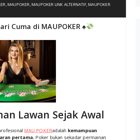
KER
,
MAUPOKER
,
MAUPOKER LINK ALTERNATIF
,
MAUPOKER
 Hari Cuma di MAUPOKER
♠️
nan Lawan Sejak Awal
profesional
MAU POKER
adalah
kemampuan
aran pertama.
Poker bukan sekadar permainan