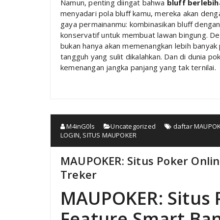
Namun, penting diingat bahwa
bluff berlebi
menyadari pola bluff kamu, mereka akan denga
gaya permainanmu: kombinasikan bluff dengan 
konservatif untuk membuat lawan bingung. Den
bukan hanya akan memenangkan lebih banyak 
tangguh yang sulit dikalahkan. Dan di dunia p
kemenangan jangka panjang yang tak ternilai.
M4inG0ls
Uncategorized
daftar MAUPO
LOGIN
,
SITUS MAUPOKER
MAUPOKER: Situs Poker Onlin
Treker
MAUPOKER: Situs 
Feature Smart Ban