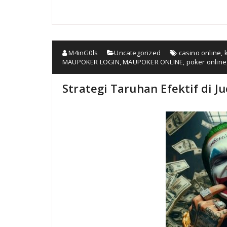
M4inG0ls
Uncategorized
casino online
,
MAUPOKER LOGIN
,
MAUPOKER ONLINE
,
poker online
Strategi Taruhan Efektif di J