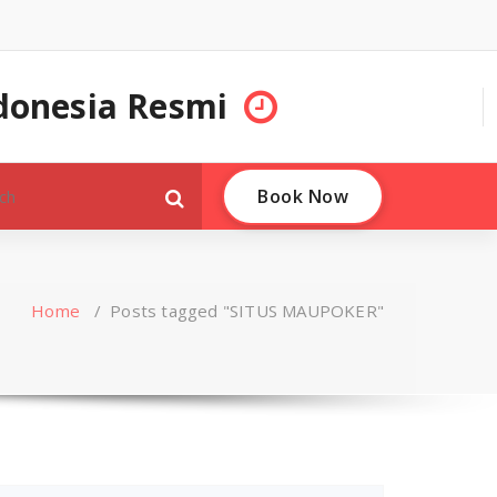
donesia Resmi
Book Now
Home
/
Posts tagged "SITUS MAUPOKER"