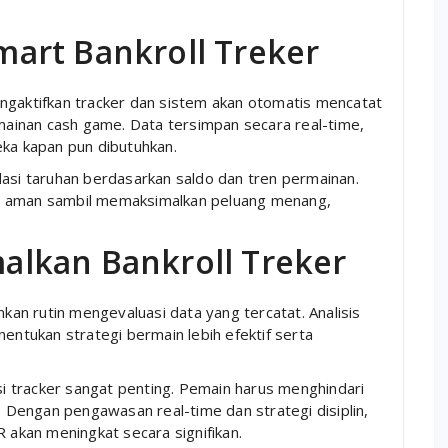
art Bankroll Treker
ngaktifkan tracker dan sistem akan otomatis mencatat
rmainan cash game. Data tersimpan secara real-time,
a kapan pun dibutuhkan.
dasi taruhan berdasarkan saldo dan tren permainan.
p aman sambil memaksimalkan peluang menang,
lkan Bankroll Treker
nkan rutin mengevaluasi data yang tercatat. Analisis
tukan strategi bermain lebih efektif serta
asi tracker sangat penting. Pemain harus menghindari
n. Dengan pengawasan real-time dan strategi disiplin,
akan meningkat secara signifikan.