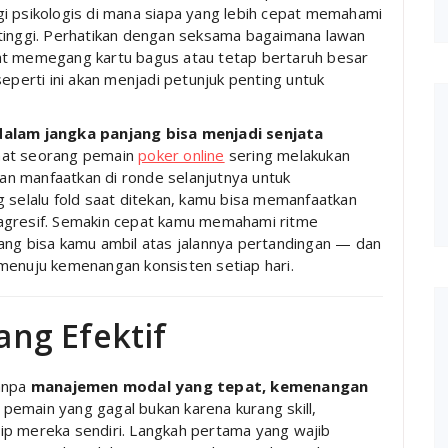
i psikologis di mana siapa yang lebih cepat memahami
 tinggi. Perhatikan dengan seksama bagaimana lawan
at memegang kartu bagus atau tetap bertaruh besar
eperti ini akan menjadi petunjuk penting untuk
alam jangka panjang bisa menjadi senjata
hat seorang pemain
poker online
sering melakukan
 dan manfaatkan di ronde selanjutnya untuk
g selalu fold saat ditekan, kamu bisa memanfaatkan
 agresif. Semakin cepat kamu memahami ritme
ang bisa kamu ambil atas jalannya pertandingan — dan
menuju kemenangan konsisten setiap hari.
ng Efektif
tanpa
manajemen modal yang tepat, kemenangan
pemain yang gagal bukan karena kurang skill,
ip mereka sendiri. Langkah pertama yang wajib