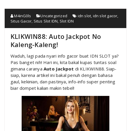
M4inG0ls
Uncategorized
idn slot
,
idn slot gacor
,
Situs Gacor
,
Situs Slot IDN
,
Slot IDN
KLIKWIN88: Auto Jackpot No
Kaleng-Kaleng!
Waduh, lagi pada nyari info gacor buat IDN SLOT ya?
Pas banget nih! Hari ini, kita bakal kupas tuntas soal
gimana caranya
Auto Jackpot
di KLIKWIN88. Siap-
siap, karena artikel ini bakal penuh dengan bahasa
gaul, kekinian, dan pastinya, info-info super penting
biar dompet kalian makin tebel!