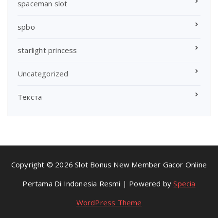
spaceman slot
spbo
starlight princess
Uncategorized
Текста
Copyright © 2026 Slot Bonus New Member Gacor Online
Pertama Di Indonesia Resmi | Powered by
Specia
WordPress Theme