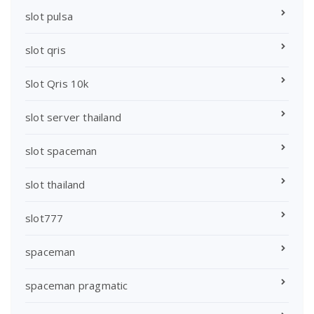
slot pulsa
slot qris
Slot Qris 10k
slot server thailand
slot spaceman
slot thailand
slot777
spaceman
spaceman pragmatic