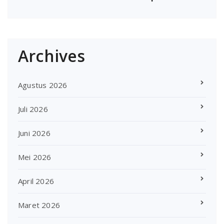
Archives
Agustus 2026
Juli 2026
Juni 2026
Mei 2026
April 2026
Maret 2026