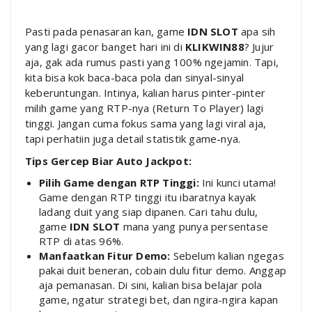
Pasti pada penasaran kan, game
IDN SLOT
apa sih
yang lagi gacor banget hari ini di
KLIKWIN88
? Jujur
aja, gak ada rumus pasti yang 100% ngejamin. Tapi,
kita bisa kok baca-baca pola dan sinyal-sinyal
keberuntungan. Intinya, kalian harus pinter-pinter
milih game yang RTP-nya (Return To Player) lagi
tinggi. Jangan cuma fokus sama yang lagi viral aja,
tapi perhatiin juga detail statistik game-nya.
Tips Gercep Biar Auto Jackpot:
Pilih Game dengan RTP Tinggi:
Ini kunci utama!
Game dengan RTP tinggi itu ibaratnya kayak
ladang duit yang siap dipanen. Cari tahu dulu,
game
IDN SLOT
mana yang punya persentase
RTP di atas 96%.
Manfaatkan Fitur Demo:
Sebelum kalian ngegas
pakai duit beneran, cobain dulu fitur demo. Anggap
aja pemanasan. Di sini, kalian bisa belajar pola
game, ngatur strategi bet, dan ngira-ngira kapan