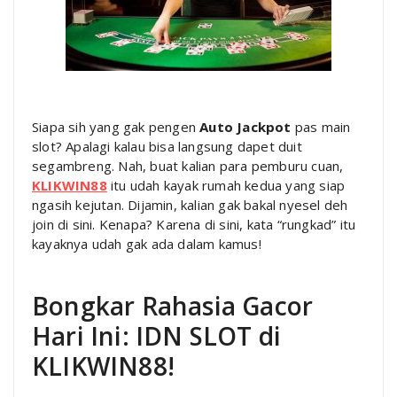
Siapa sih yang gak pengen
Auto Jackpot
pas main
slot? Apalagi kalau bisa langsung dapet duit
segambreng. Nah, buat kalian para pemburu cuan,
KLIKWIN88
itu udah kayak rumah kedua yang siap
ngasih kejutan. Dijamin, kalian gak bakal nyesel deh
join di sini. Kenapa? Karena di sini, kata “rungkad” itu
kayaknya udah gak ada dalam kamus!
Bongkar Rahasia Gacor
Hari Ini: IDN SLOT di
KLIKWIN88!