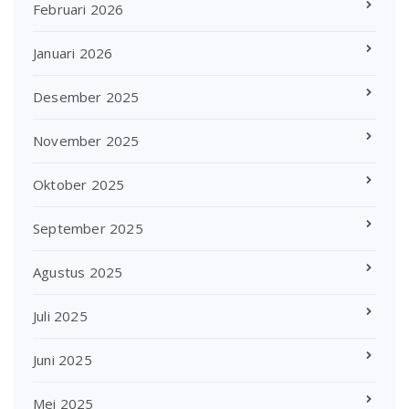
Februari 2026
Januari 2026
Desember 2025
November 2025
Oktober 2025
September 2025
Agustus 2025
Juli 2025
Juni 2025
Mei 2025