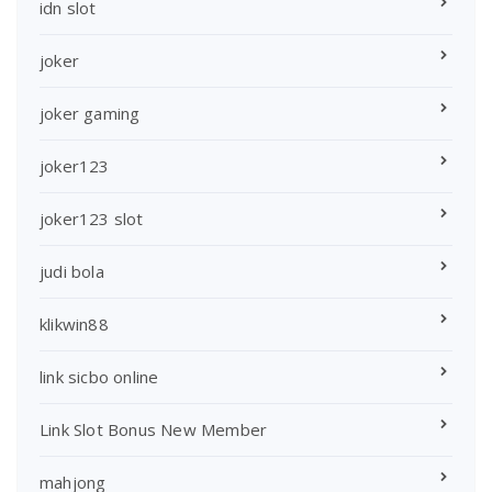
idn slot
joker
joker gaming
joker123
joker123 slot
judi bola
klikwin88
link sicbo online
Link Slot Bonus New Member
mahjong