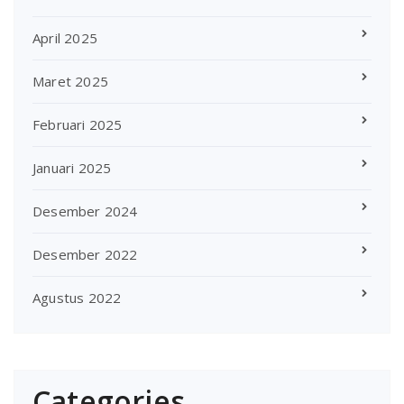
April 2025
Maret 2025
Februari 2025
Januari 2025
Desember 2024
Desember 2022
Agustus 2022
Categories