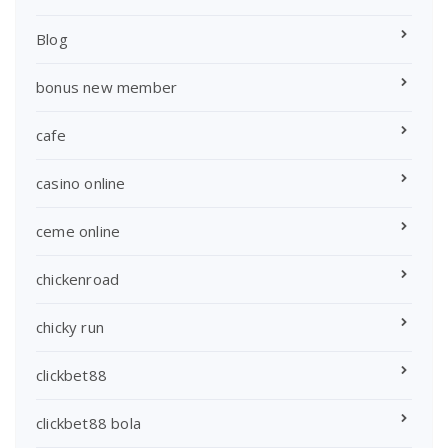
Blog
bonus new member
cafe
casino online
ceme online
chickenroad
chicky run
clickbet88
clickbet88 bola