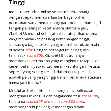
Tinggi
Industri perjudian online semakin berkembang
dengan cepat, menawarkan berbagai pilihan
permainan yang menarik bagi para pemain. Namun, di
tengah persaingan ketat antara platform judi,
Clickbet88 muncul sebagai salah satu pilihan utama
yang menawarkan peluang kemenangan tinggi,
khususnya bagi mereka yang memilih untuk bermain
di sektor
slot
. Dengan berbagai fitur unggulan,
termasuk
score808
, Clickbet88 tidak hanya
memberikan permainan yang menghibur tetapi juga
kesempatan nyata untuk meraih keuntungan. Tetapi,
seperti yang sering terjadi dalam dunia perjudian,
apakah peluang yang tinggi benar-benar ada ataukah
hanya janji belaka?
Melalui artikel ini, kita akan mengupas lebih dalam
mengenai Clickbet88 dan bagaimana fitur
score808
,
terutama
score808 live
dan
score808 bola
,
mempengaruhi peluang kemenangan dalam