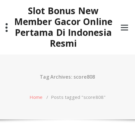
Skip
Slot Bonus New
to
content
Member Gacor Online
Pertama Di Indonesia
Resmi
Tag Archives: score808
Home
/
Posts tagged "score808"