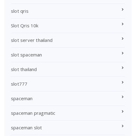
slot qris
Slot Qris 10k
slot server thailand
slot spaceman
slot thailand
slot777
spaceman
spaceman pragmatic
spaceman slot