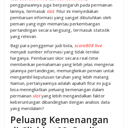
penggunaannya juga berpengaruh pada permainan
lainnya, termasuk
slot
. Fitur ini menyediakan
pembaruan informasi yang sangat dibutuhkan oleh
pemain yang ingin memantau perkembangan
pertandingan secara langsung, termasuk statistik
yang relevan.
Bagi para penggemar judi bola,
score808 live
menjadi sumber informasi yang tidak ternilai
harganya. Pembaruan skor secara real-time
memberikan pemahaman yang lebih jelas mengenai
jalannya pertandingan, memungkinkan pemain untuk
mengambil keputusan taruhan yang lebih matang.
Namun, pertanyaannya adalah apakah fitur ini juga
bisa meningkatkan peluang kemenangan dalam
permainan
slot
yang lebih mengandalkan faktor
keberuntungan dibandingkan dengan analisis data
yang mendalam?
Peluang Kemenangan