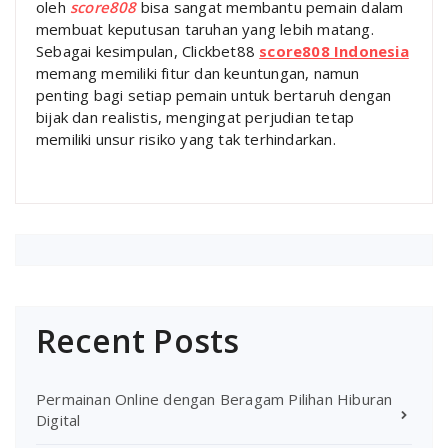
oleh
score808
bisa sangat membantu pemain dalam
membuat keputusan taruhan yang lebih matang.
Sebagai kesimpulan, Clickbet88
score808 Indonesia
memang memiliki fitur dan keuntungan, namun
penting bagi setiap pemain untuk bertaruh dengan
bijak dan realistis, mengingat perjudian tetap
memiliki unsur risiko yang tak terhindarkan.
Recent Posts
Permainan Online dengan Beragam Pilihan Hiburan
Digital