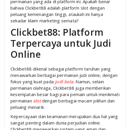
permainan yang ada di platform ini. Apakah benar
bahwa Clickbet88 adalah platform slot dengan
peluang kemenangan tinggi, ataukah ini hanya
sekadar klaim marketing semata?
Clickbet88: Platform
Terpercaya untuk Judi
Online
Clickbet88 dikenal sebagai platform taruhan yang
menawarkan berbagai permainan judi online, dengan
fokus yang kuat pada
judi bola
. Namun, selain
permainan olahraga, Clickbet88 juga memberikan
kesempatan besar bagi para pemain untuk menikmati
permainan
slot
dengan berbagai macam pilihan dan
peluang menarik.
Kepercayaan dan keamanan merupakan dua hal yang
sangat penting dalam dunia perjudian online.
Clickbet88 menawarkan sistem yang aman dan