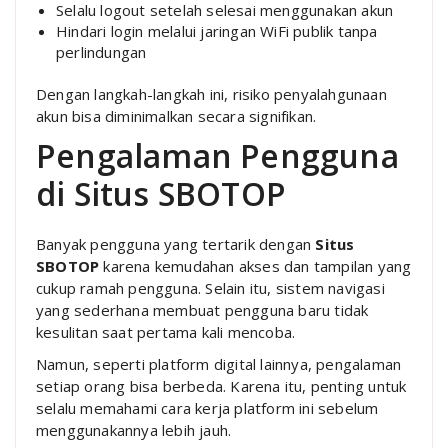
Selalu logout setelah selesai menggunakan akun
Hindari login melalui jaringan WiFi publik tanpa
perlindungan
Dengan langkah-langkah ini, risiko penyalahgunaan
akun bisa diminimalkan secara signifikan.
Pengalaman Pengguna
di Situs SBOTOP
Banyak pengguna yang tertarik dengan
Situs
SBOTOP
karena kemudahan akses dan tampilan yang
cukup ramah pengguna. Selain itu, sistem navigasi
yang sederhana membuat pengguna baru tidak
kesulitan saat pertama kali mencoba.
Namun, seperti platform digital lainnya, pengalaman
setiap orang bisa berbeda. Karena itu, penting untuk
selalu memahami cara kerja platform ini sebelum
menggunakannya lebih jauh.