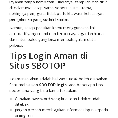
layanan tanpa hambatan. Biasanya, tampilan dan fitur
di dalamnya tetap sama seperti situs utama,
sehingga pengguna tidak perlu khawatir kehilangan
pengalaman yang sudah familiar.
Namun, tetap pastikan kamu menggunakan link
alternatif yang resmi dan terpercaya agar terhindar
dari situs palsu yang bisa membahayakan data
pribadi.
Tips Login Aman di
Situs SBOTOP
Keamanan akun adalah hal yang tidak boleh diabaikan.
Saat melakukan
SBOTOP login
, ada beberapa tips
sederhana yang bisa kamu terapkan:
Gunakan password yang kuat dan tidak mudah
ditebak
Jangan pernah membagikan informasi login kepada
orang lain