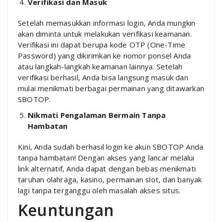
Verifikasi dan Masuk
Setelah memasukkan informasi login, Anda mungkin
akan diminta untuk melakukan verifikasi keamanan.
Verifikasi ini dapat berupa kode OTP (One-Time
Password) yang dikirimkan ke nomor ponsel Anda
atau langkah-langkah keamanan lainnya. Setelah
verifikasi berhasil, Anda bisa langsung masuk dan
mulai menikmati berbagai permainan yang ditawarkan
SBOTOP.
Nikmati Pengalaman Bermain Tanpa
Hambatan
Kini, Anda sudah berhasil login ke akun SBOTOP Anda
tanpa hambatan! Dengan akses yang lancar melalui
link alternatif, Anda dapat dengan bebas menikmati
taruhan olahraga, kasino, permainan slot, dan banyak
lagi tanpa terganggu oleh masalah akses situs.
Keuntungan