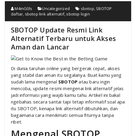
M4inG0ls
Uncategorized
sbotop
,
SBOTOP
daftar
,
sbotop link alternatif
,
sbotop login
SBOTOP Update Resmi Link
Alternatif Terbaru untuk Akses
Aman dan Lancar
Di dunia taruhan online yang bergerak cepat, akses
yang stabil dan aman itu segalanya. Buat kamu yang
sudah lama mengenal
SBOTOP
atau baru ingin
mencoba, update resmi mengenai link alternatif jelas
jadi informasi yang wajib kamu tahu. Artikel ini bakal
ngebahas secara santai tapi tetap informatif soal apa
itu SBOTOP, kenapa link alternatif dibutuhkan, dan
bagaimana cara menikmati semua fiturnya tanpa
ribet.
Mengenal SBOTOP