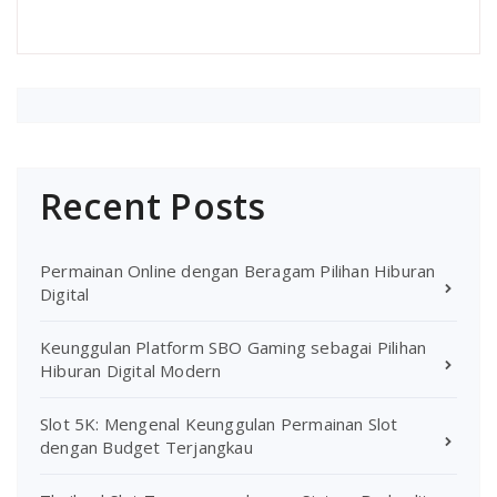
Recent Posts
Permainan Online dengan Beragam Pilihan Hiburan
Digital
Keunggulan Platform SBO Gaming sebagai Pilihan
Hiburan Digital Modern
Slot 5K: Mengenal Keunggulan Permainan Slot
dengan Budget Terjangkau