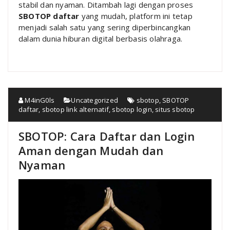
stabil dan nyaman. Ditambah lagi dengan proses
SBOTOP daftar
yang mudah, platform ini tetap
menjadi salah satu yang sering diperbincangkan
dalam dunia hiburan digital berbasis olahraga.
M4inG0ls
Uncategorized
sbotop
,
SBOTOP
daftar
,
sbotop link alternatif
,
sbotop login
,
situs sbotop
SBOTOP: Cara Daftar dan Login
Aman dengan Mudah dan
Nyaman