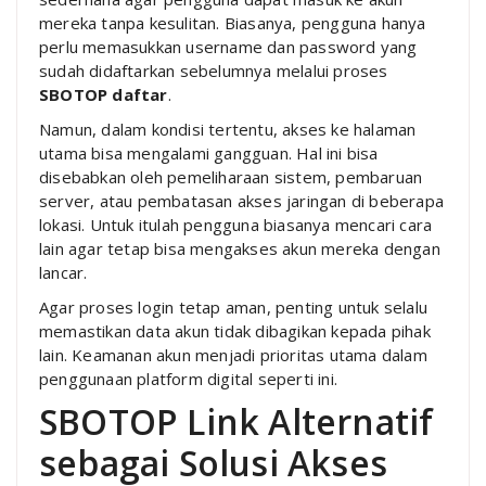
mereka tanpa kesulitan. Biasanya, pengguna hanya
perlu memasukkan username dan password yang
sudah didaftarkan sebelumnya melalui proses
SBOTOP daftar
.
Namun, dalam kondisi tertentu, akses ke halaman
utama bisa mengalami gangguan. Hal ini bisa
disebabkan oleh pemeliharaan sistem, pembaruan
server, atau pembatasan akses jaringan di beberapa
lokasi. Untuk itulah pengguna biasanya mencari cara
lain agar tetap bisa mengakses akun mereka dengan
lancar.
Agar proses login tetap aman, penting untuk selalu
memastikan data akun tidak dibagikan kepada pihak
lain. Keamanan akun menjadi prioritas utama dalam
penggunaan platform digital seperti ini.
SBOTOP Link Alternatif
sebagai Solusi Akses