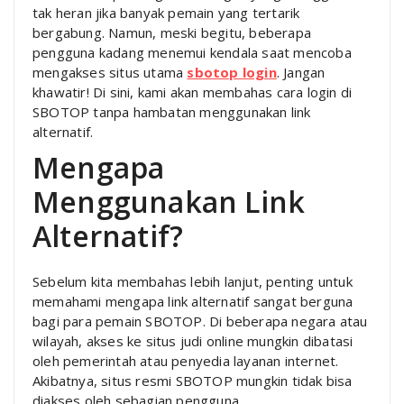
tak heran jika banyak pemain yang tertarik
bergabung. Namun, meski begitu, beberapa
pengguna kadang menemui kendala saat mencoba
mengakses situs utama
sbotop login
. Jangan
khawatir! Di sini, kami akan membahas cara login di
SBOTOP tanpa hambatan menggunakan link
alternatif.
Mengapa
Menggunakan Link
Alternatif?
Sebelum kita membahas lebih lanjut, penting untuk
memahami mengapa link alternatif sangat berguna
bagi para pemain SBOTOP. Di beberapa negara atau
wilayah, akses ke situs judi online mungkin dibatasi
oleh pemerintah atau penyedia layanan internet.
Akibatnya, situs resmi SBOTOP mungkin tidak bisa
diakses oleh sebagian pengguna.