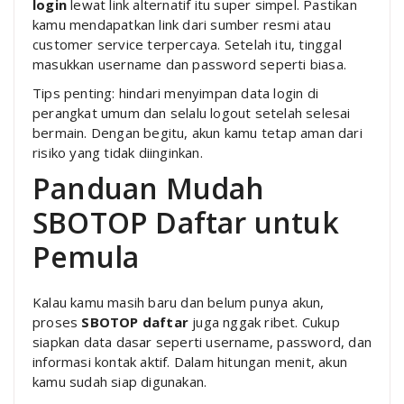
login
lewat link alternatif itu super simpel. Pastikan
kamu mendapatkan link dari sumber resmi atau
customer service terpercaya. Setelah itu, tinggal
masukkan username dan password seperti biasa.
Tips penting: hindari menyimpan data login di
perangkat umum dan selalu logout setelah selesai
bermain. Dengan begitu, akun kamu tetap aman dari
risiko yang tidak diinginkan.
Panduan Mudah
SBOTOP Daftar untuk
Pemula
Kalau kamu masih baru dan belum punya akun,
proses
SBOTOP daftar
juga nggak ribet. Cukup
siapkan data dasar seperti username, password, dan
informasi kontak aktif. Dalam hitungan menit, akun
kamu sudah siap digunakan.