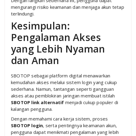
Dengan langkah sederhana ini, pengguna dapat
mengurangi risiko keamanan dan menjaga akun tetap
terlindungi.
Kesimpulan:
Pengalaman Akses
yang Lebih Nyaman
dan Aman
SBOTOP sebagai platform digital menawarkan
kemudahan akses melalui sistem login yang cukup
sederhana. Namun, tantangan seperti gangguan
akses atau pemblokiran jaringan membuat istilah
SBOTOP link alternatif
menjadi cukup populer di
kalangan pengguna.
Dengan memahami cara kerja sistem, proses
SBOTOP login
, serta pentingnya keamanan akun,
pengguna dapat menikmati pengalaman yang lebih