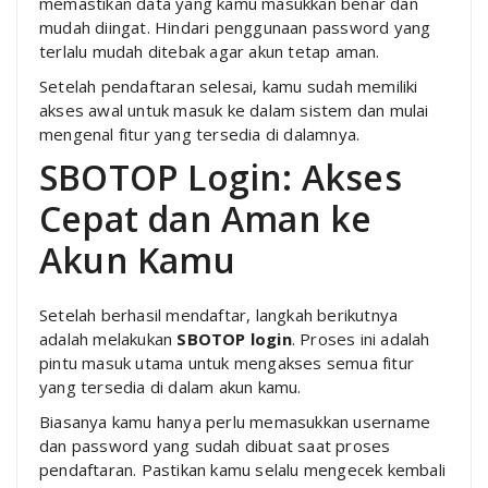
memastikan data yang kamu masukkan benar dan
mudah diingat. Hindari penggunaan password yang
terlalu mudah ditebak agar akun tetap aman.
Setelah pendaftaran selesai, kamu sudah memiliki
akses awal untuk masuk ke dalam sistem dan mulai
mengenal fitur yang tersedia di dalamnya.
SBOTOP Login: Akses
Cepat dan Aman ke
Akun Kamu
Setelah berhasil mendaftar, langkah berikutnya
adalah melakukan
SBOTOP login
. Proses ini adalah
pintu masuk utama untuk mengakses semua fitur
yang tersedia di dalam akun kamu.
Biasanya kamu hanya perlu memasukkan username
dan password yang sudah dibuat saat proses
pendaftaran. Pastikan kamu selalu mengecek kembali