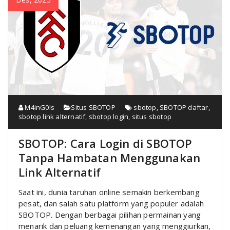
M4inG0ls
Situs SBOTOP
sbotop
,
SBOTOP daftar
,
sbotop link alternatif
,
sbotop login
,
situs sbotop
SBOTOP: Cara Login di SBOTOP
Tanpa Hambatan Menggunakan
Link Alternatif
Saat ini, dunia taruhan online semakin berkembang
pesat, dan salah satu platform yang populer adalah
SBOTOP. Dengan berbagai pilihan permainan yang
menarik dan peluang kemenangan yang menggiurkan,