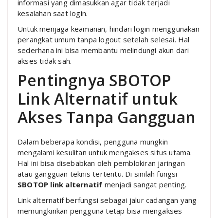
informasi yang dimasukkan agar tidak terjadi
kesalahan saat login.
Untuk menjaga keamanan, hindari login menggunakan
perangkat umum tanpa logout setelah selesai. Hal
sederhana ini bisa membantu melindungi akun dari
akses tidak sah.
Pentingnya SBOTOP
Link Alternatif untuk
Akses Tanpa Gangguan
Dalam beberapa kondisi, pengguna mungkin
mengalami kesulitan untuk mengakses situs utama.
Hal ini bisa disebabkan oleh pemblokiran jaringan
atau gangguan teknis tertentu. Di sinilah fungsi
SBOTOP link alternatif
menjadi sangat penting.
Link alternatif berfungsi sebagai jalur cadangan yang
memungkinkan pengguna tetap bisa mengakses