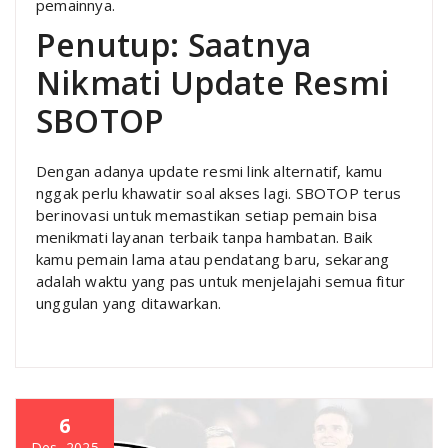
pemainnya.
Penutup: Saatnya
Nikmati Update Resmi
SBOTOP
Dengan adanya update resmi link alternatif, kamu
nggak perlu khawatir soal akses lagi. SBOTOP terus
berinovasi untuk memastikan setiap pemain bisa
menikmati layanan terbaik tanpa hambatan. Baik
kamu pemain lama atau pendatang baru, sekarang
adalah waktu yang pas untuk menjelajahi semua fitur
unggulan yang ditawarkan.
6
Des, 2025