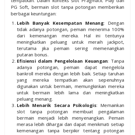
tempatkan. Dalam konteks slot Pragmatic Play dan
PG Soft, bermain slot tanpa potongan memberikan
berbagai keuntungan:
Lebih Banyak Kesempatan Menang
: Dengan
tidak adanya potongan, pemain menerima 100%
dari kemenangan mereka. Hal ini tentunya
meningkatkan peluang untuk meraih jackpot,
terutama jika pemain sering memenangkan
putaran bonus.
Efisiensi dalam Pengelolaan Keuangan
: Tanpa
adanya potongan, pemain dapat mengelola
bankroll mereka dengan lebih baik. Setiap taruhan
yang mereka tempatkan akan sepenuhnya
digunakan untuk bermain, memungkinkan mereka
untuk bermain lebih lama dan meningkatkan
peluang menang.
Lebih Menarik Secara Psikologis
: Memainkan
slot tanpa potongan membuat pengalaman
bermain menjadi lebih menyenangkan. Pemain
merasa lebih dihargai dan dapat menikmati setiap
kemenangan tanpa berpikir tentang potongan