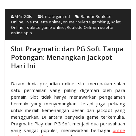
M4inG0ls
Uncategorized
Bandar Roulette
Online
,
live roulette online
,
online roulette gambling
,
Rolet
Online
,
roulette game online
,
Roulette Online
,
roulette
online spin
Slot Pragmatic dan PG Soft Tanpa
Potongan: Menangkan Jackpot
Hari Ini
Dalam dunia perjudian online, slot merupakan salah
satu permainan yang paling digemari oleh para
pemain. Slot tidak hanya menawarkan pengalaman
bermain yang menyenangkan, tetapi juga peluang
untuk meraih kemenangan besar dan jackpot yang
menggiurkan. Di antara penyedia game terkemuka,
Pragmatic Play dan PG Soft menjadi dua perusahaan
yang sangat populer, menawarkan berbagai
online