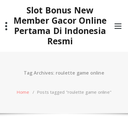
Skip
Slot Bonus New
to
content
Member Gacor Online
Pertama Di Indonesia
Resmi
Tag Archives: roulette game online
Home
/
Posts tagged "roulette game online"