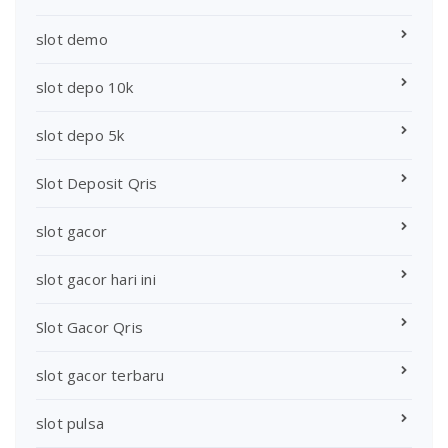
slot demo
slot depo 10k
slot depo 5k
Slot Deposit Qris
slot gacor
slot gacor hari ini
Slot Gacor Qris
slot gacor terbaru
slot pulsa