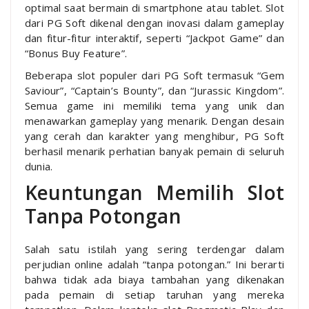
optimal saat bermain di smartphone atau tablet. Slot
dari PG Soft dikenal dengan inovasi dalam gameplay
dan fitur-fitur interaktif, seperti “Jackpot Game” dan
“Bonus Buy Feature”.
Beberapa slot populer dari PG Soft termasuk “Gem
Saviour”, “Captain’s Bounty”, dan “Jurassic Kingdom”.
Semua game ini memiliki tema yang unik dan
menawarkan gameplay yang menarik. Dengan desain
yang cerah dan karakter yang menghibur, PG Soft
berhasil menarik perhatian banyak pemain di seluruh
dunia.
Keuntungan Memilih Slot
Tanpa Potongan
Salah satu istilah yang sering terdengar dalam
perjudian online adalah “tanpa potongan.” Ini berarti
bahwa tidak ada biaya tambahan yang dikenakan
pada pemain di setiap taruhan yang mereka