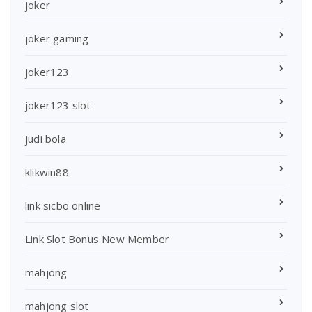
joker
joker gaming
joker123
joker123 slot
judi bola
klikwin88
link sicbo online
Link Slot Bonus New Member
mahjong
mahjong slot