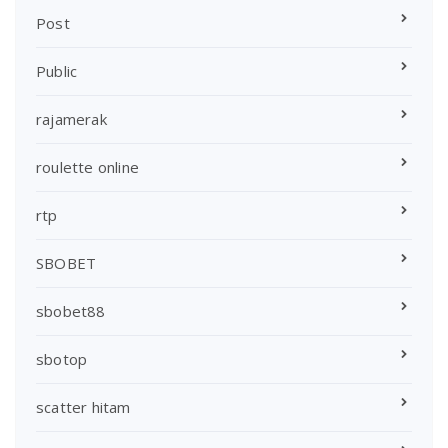
Post
Public
rajamerak
roulette online
rtp
SBOBET
sbobet88
sbotop
scatter hitam