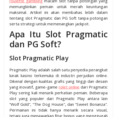
roulette gambling
macam slot tanpa potongan yang
memungkinkan pemain untuk meraih keuntungan
maksimal. Artikel ini akan membahas lebih dalam
tentang slot Pragmatic dan PG Soft tanpa potongan
serta strategi untuk memenangkan jackpot.
Apa Itu Slot Pragmatic
dan PG Soft?
Slot Pragmatic Play
Pragmatic Play adalah salah satu penyedia perangkat
lunak kasino terkemuka di industri perjudian online.
Dikenal dengan kualitas grafis yang tinggi dan desain
yang inovatif, game-game
rolet online
dari Pragmatic
Play sering kali menarik perhatian pemain. Beberapa
slot yang populer dari Pragmatic Play antara lain
“Wolf Gold”, “The Dog House”, dan “Sweet Bonanza”.
Permainan ini tidak hanya menarik secara visual,
tetapi juga menawarkan fitur bonus yang menggugah