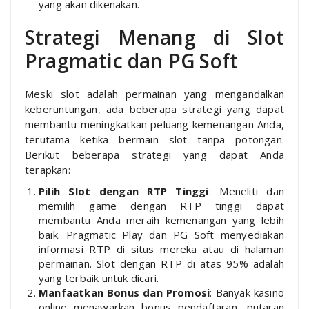
yang akan dikenakan.
Strategi Menang di Slot
Pragmatic dan PG Soft
Meski slot adalah permainan yang mengandalkan
keberuntungan, ada beberapa strategi yang dapat
membantu meningkatkan peluang kemenangan Anda,
terutama ketika bermain slot tanpa potongan.
Berikut beberapa strategi yang dapat Anda
terapkan:
Pilih Slot dengan RTP Tinggi
: Meneliti dan
memilih game dengan RTP tinggi dapat
membantu Anda meraih kemenangan yang lebih
baik. Pragmatic Play dan PG Soft menyediakan
informasi RTP di situs mereka atau di halaman
permainan. Slot dengan RTP di atas 95% adalah
yang terbaik untuk dicari.
Manfaatkan Bonus dan Promosi
: Banyak kasino
online menawarkan bonus pendaftaran, putaran