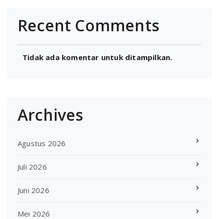
Recent Comments
Tidak ada komentar untuk ditampilkan.
Archives
Agustus 2026
Juli 2026
Juni 2026
Mei 2026