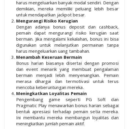
harus mengeluarkan banyak modal sendiri. Dengan
demikian, mereka memiliki peluang lebih besar
untuk mendapatkan jackpot besar.
Mengurangi Risiko Kerugian
Dengan adanya bonus deposit dan cashback,
pemain dapat mengurangi risiko kerugian saat
bermain. Jika mengalami kekalahan, bonus ini bisa
digunakan untuk melanjutkan permainan tanpa
harus mengeluarkan uang tambahan.
Menambah Keseruan Bermain
Bonus harian biasanya disertai dengan promosi
dan event menarik yang membuat pengalaman
bermain menjadi lebih menyenangkan. Pemain
merasa dihargai dan termotivasi untuk terus
mencoba keberuntungan mereka.
Meningkatkan Loyalitas Pemain
Pengembang game seperti PG Soft dan
Pragmatic Play menawarkan bonus harian sebagai
bentuk apresiasi terhadap pemain setia mereka.
Ini membantu mereka membangun loyalitas dan
meningkatkan jumlah pemain aktif.