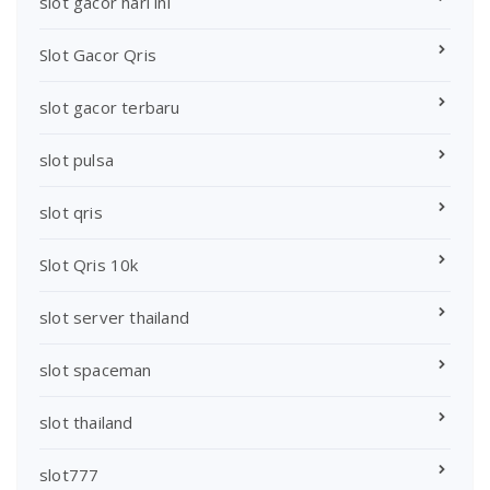
slot gacor hari ini
Slot Gacor Qris
slot gacor terbaru
slot pulsa
slot qris
Slot Qris 10k
slot server thailand
slot spaceman
slot thailand
slot777