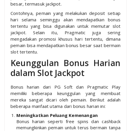
besar, termasuk jackpot.
Contohnya, pemain yang melakukan deposit setiap
hari selama seminggu akan mendapatkan bonus
tertentu yang bisa digunakan untuk memutar slot
jackpot. Selain itu, Pragmatic juga sering
mengadakan promosi khusus hari tertentu, dimana
pemain bisa mendapatkan bonus besar saat bermain
slot tertentu.
Keunggulan Bonus Harian
dalam Slot Jackpot
Bonus harian dari PG Soft dan Pragmatic Play
memiliki beberapa keunggulan yang membuat
mereka sangat dicari oleh pemain. Berikut adalah
beberapa manfaat utama dari bonus harian ini:
Meningkatkan Peluang Kemenangan
Bonus harian seperti free spins dan cashback
memungkinkan pemain untuk terus bermain tanpa