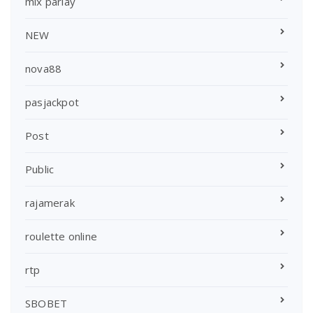
mix parlay
NEW
nova88
pasjackpot
Post
Public
rajamerak
roulette online
rtp
SBOBET