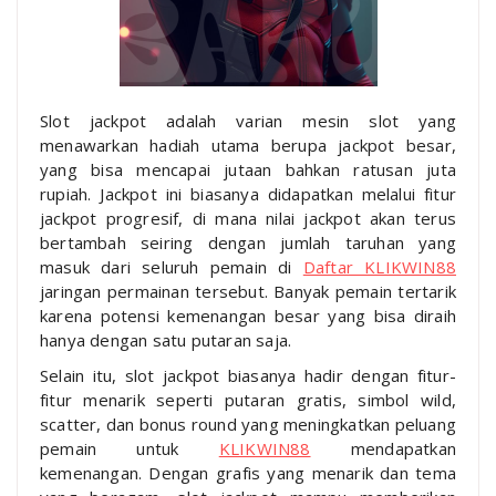
Slot jackpot adalah varian mesin slot yang
menawarkan hadiah utama berupa jackpot besar,
yang bisa mencapai jutaan bahkan ratusan juta
rupiah. Jackpot ini biasanya didapatkan melalui fitur
jackpot progresif, di mana nilai jackpot akan terus
bertambah seiring dengan jumlah taruhan yang
masuk dari seluruh pemain di
Daftar KLIKWIN88
jaringan permainan tersebut. Banyak pemain tertarik
karena potensi kemenangan besar yang bisa diraih
hanya dengan satu putaran saja.
Selain itu, slot jackpot biasanya hadir dengan fitur-
fitur menarik seperti putaran gratis, simbol wild,
scatter, dan bonus round yang meningkatkan peluang
pemain untuk
KLIKWIN88
mendapatkan
kemenangan. Dengan grafis yang menarik dan tema