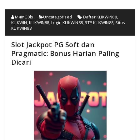
M4inG0ls
Uncategorized
Daftar KLIKWIN88
,
KLIKWIN
,
KLIKWIN88
,
Login KLIKWIN88
,
RTP KLIKWIN88
,
Situs
KLIKWIN88
Slot Jackpot PG Soft dan
Pragmatic: Bonus Harian Paling
Dicari