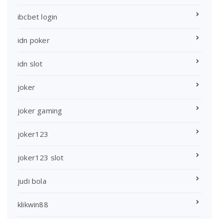
ibcbet login
idn poker
idn slot
joker
joker gaming
joker123
joker123 slot
judi bola
klikwin88