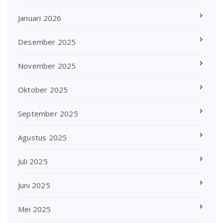
Januari 2026
Desember 2025
November 2025
Oktober 2025
September 2025
Agustus 2025
Juli 2025
Juni 2025
Mei 2025