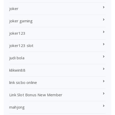
joker
joker gaming
joker123
joker123 slot
judi bola
klikwin88
link sicbo online
Link Slot Bonus New Member
mahjong