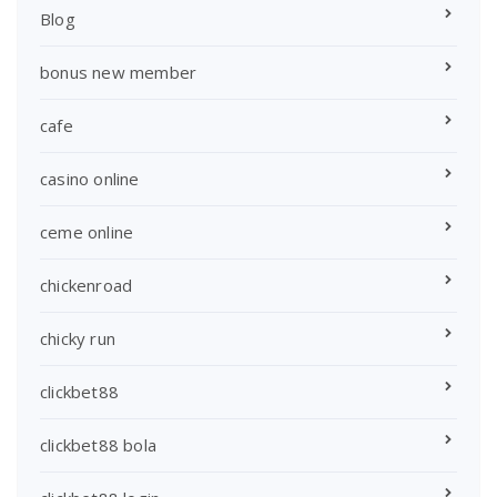
Blog
bonus new member
cafe
casino online
ceme online
chickenroad
chicky run
clickbet88
clickbet88 bola