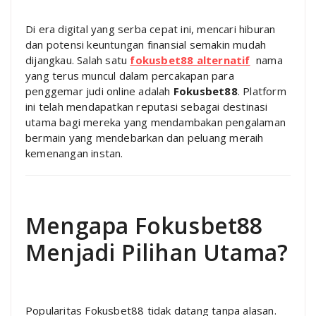
Di era digital yang serba cepat ini, mencari hiburan
dan potensi keuntungan finansial semakin mudah
dijangkau. Salah satu
fokusbet88 alternatif
nama
yang terus muncul dalam percakapan para
penggemar judi online adalah
Fokusbet88
. Platform
ini telah mendapatkan reputasi sebagai destinasi
utama bagi mereka yang mendambakan pengalaman
bermain yang mendebarkan dan peluang meraih
kemenangan instan.
Mengapa Fokusbet88
Menjadi Pilihan Utama?
Popularitas Fokusbet88 tidak datang tanpa alasan.