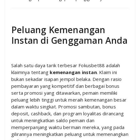
Peluang Kemenangan
Instan di Genggaman Anda
Salah satu daya tarik terbesar Fokusbet88 adalah
klaimnya tentang
kemenangan instan
. Klaim ini
bukan sekadar isapan jempol belaka. Dengan rasio
pembayaran yang kompetitif dan berbagai bonus
serta promosi yang ditawarkan, pemain memiliki
peluang lebih tinggi untuk meraih kemenangan besar
dalam waktu singkat. Promosi sambutan, bonus
deposit, cashback, dan program loyalitas dirancang
untuk meningkatkan saldo pemain dan
memperpanjang waktu bermain mereka, yang pada
gilirannya meningkatkan peluang untuk memenangkan