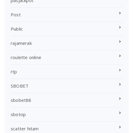
pasjackpot
Post
Public
rajamerak
roulette online
rtp
SBOBET
sbobet88
sbotop
scatter hitam