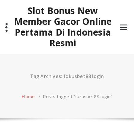
Skip
Slot Bonus New
to
content
Member Gacor Online
Pertama Di Indonesia
Resmi
Tag Archives: fokusbet88 login
Home
/
Posts tagged "fokusbet88 login"