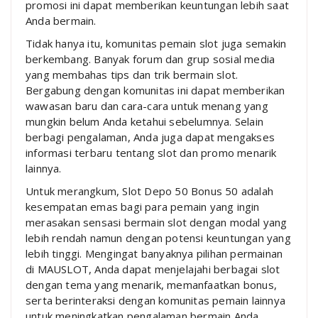
promosi ini dapat memberikan keuntungan lebih saat
Anda bermain.
Tidak hanya itu, komunitas pemain slot juga semakin
berkembang. Banyak forum dan grup sosial media
yang membahas tips dan trik bermain slot.
Bergabung dengan komunitas ini dapat memberikan
wawasan baru dan cara-cara untuk menang yang
mungkin belum Anda ketahui sebelumnya. Selain
berbagi pengalaman, Anda juga dapat mengakses
informasi terbaru tentang slot dan promo menarik
lainnya.
Untuk merangkum, Slot Depo 50 Bonus 50 adalah
kesempatan emas bagi para pemain yang ingin
merasakan sensasi bermain slot dengan modal yang
lebih rendah namun dengan potensi keuntungan yang
lebih tinggi. Mengingat banyaknya pilihan permainan
di MAUSLOT, Anda dapat menjelajahi berbagai slot
dengan tema yang menarik, memanfaatkan bonus,
serta berinteraksi dengan komunitas pemain lainnya
untuk meningkatkan pengalaman bermain Anda.