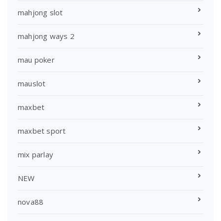
mahjong slot
mahjong ways 2
mau poker
mauslot
maxbet
maxbet sport
mix parlay
NEW
nova88