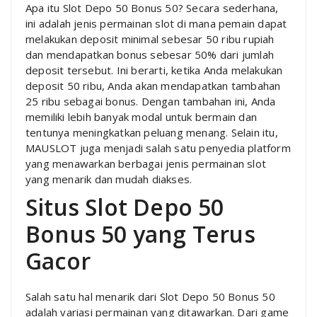
Apa itu Slot Depo 50 Bonus 50? Secara sederhana,
ini adalah jenis permainan slot di mana pemain dapat
melakukan deposit minimal sebesar 50 ribu rupiah
dan mendapatkan bonus sebesar 50% dari jumlah
deposit tersebut. Ini berarti, ketika Anda melakukan
deposit 50 ribu, Anda akan mendapatkan tambahan
25 ribu sebagai bonus. Dengan tambahan ini, Anda
memiliki lebih banyak modal untuk bermain dan
tentunya meningkatkan peluang menang. Selain itu,
MAUSLOT juga menjadi salah satu penyedia platform
yang menawarkan berbagai jenis permainan slot
yang menarik dan mudah diakses.
Situs Slot Depo 50
Bonus 50 yang Terus
Gacor
Salah satu hal menarik dari Slot Depo 50 Bonus 50
adalah variasi permainan yang ditawarkan. Dari game