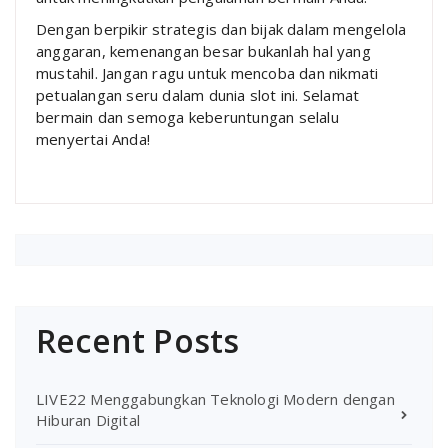
Dengan berpikir strategis dan bijak dalam mengelola
anggaran, kemenangan besar bukanlah hal yang
mustahil. Jangan ragu untuk mencoba dan nikmati
petualangan seru dalam dunia slot ini. Selamat
bermain dan semoga keberuntungan selalu
menyertai Anda!
Recent Posts
LIVE22 Menggabungkan Teknologi Modern dengan
Hiburan Digital