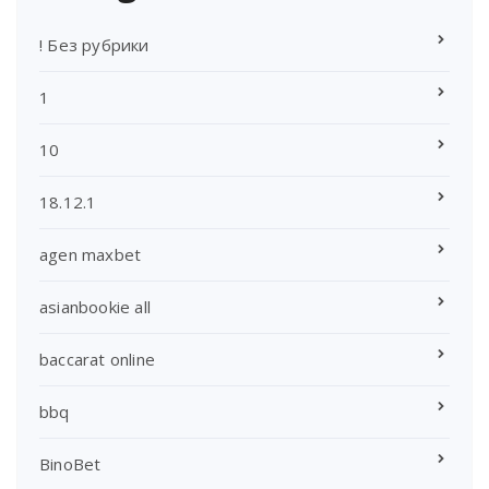
! Без рубрики
1
10
18.12.1
agen maxbet
asianbookie all
baccarat online
bbq
BinoBet