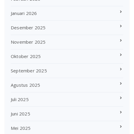
Januari 2026
Desember 2025
November 2025
Oktober 2025
September 2025
Agustus 2025
Juli 2025
Juni 2025
Mei 2025