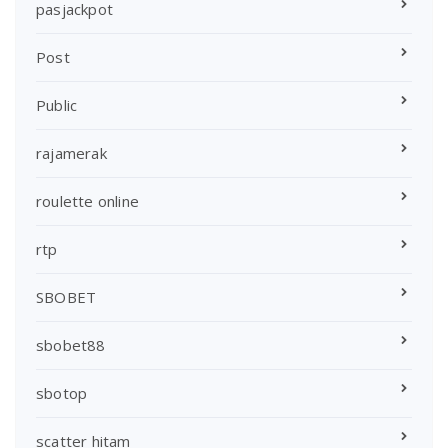
pasjackpot
Post
Public
rajamerak
roulette online
rtp
SBOBET
sbobet88
sbotop
scatter hitam