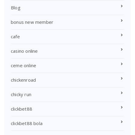
Blog
bonus new member
cafe
casino online
ceme online
chickenroad
chicky run
clickbet88
clickbet88 bola