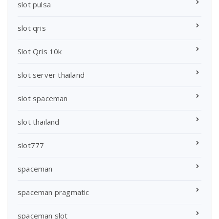
slot pulsa
slot qris
Slot Qris 10k
slot server thailand
slot spaceman
slot thailand
slot777
spaceman
spaceman pragmatic
spaceman slot