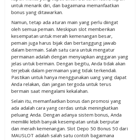
untuk menarik diri, dan bagaimana memanfaatkan
bonus yang ditawarkan.
Namun, tetap ada aturan main yang perlu diingat
oleh semua pemain. Meskipun slot memberikan
kesempatan untuk meraih kemenangan besar,
pemain juga harus bijak dan bertanggung jawab
dalam bermain. Salah satu cara untuk mengatur
permainan adalah dengan menyiapkan anggaran yang
jelas untuk bermain. Dengan begitu, Anda tidak akan
terjebak dalam permainan yang tidak terkendali.
Pastikan untuk hanya menggunakan uang yang dapat
Anda relakan, dan jangan tergoda untuk terus
bermain saat mengalami kekalahan.
Selain itu, memanfaatkan bonus dan promosi yang
ada adalah cara yang cerdas untuk meningkatkan
peluang Anda. Dengan adanya sistem bonus, Anda
memiliki lebih banyak kesempatan untuk berputar
dan meraih kemenangan. Slot Depo 50 Bonus 50 dari
MAUSLOT adalah salah satu contoh bagaimana