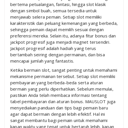
bertema petualangan, fantasi, hingga slot klasik
dengan simbol buah, semua tersedia untuk
menjawab selera pemain. Setiap slot memiliki
karakteristik dan peluang kemenangan yang berbeda,
sehingga pemain dapat memilih sesuai dengan
preferensi mereka. Selain itu, adanya fitur bonus dan
jackpot progresif juga menjadi magnet tersendiri.
Jackpot progresif adalah hadiah yang terus
bertambah seiring dengan permainan, dan bisa
mencapai jumlah yang fantastis.
Ketika bermain slot, sangat penting untuk memahami
mekanisme permainan tersebut. Setiap slot memiliki
pembayaran yang berbeda-beda serta aturan
bermain yang perlu diperhatikan. Sebelum memulai,
pastikan Anda telah membaca informasi tentang
tabel pembayaran dan aturan bonus. MAUSLOT juga
menyediakan panduan dan tips bagi pemain baru
agar dapat bermain dengan lebih efektif. Hal ini
sangat membantu bagi pemain untuk memahami
kapan waktu yang tepat untuk bertaruh lebih, kapan