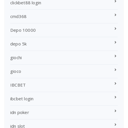
clickbet88 login
cmd368
Depo 10000
depo 5k
giochi
gioco
IBCBET
ibcbet login
idn poker
idn slot