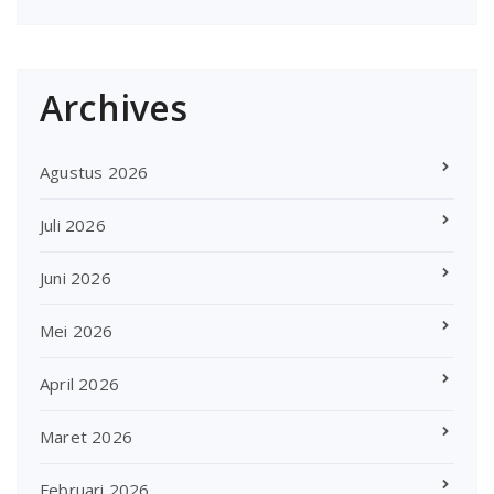
Archives
Agustus 2026
Juli 2026
Juni 2026
Mei 2026
April 2026
Maret 2026
Februari 2026