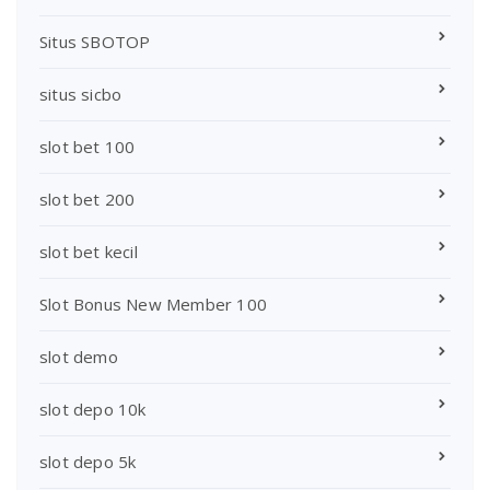
Situs SBOTOP
situs sicbo
slot bet 100
slot bet 200
slot bet kecil
Slot Bonus New Member 100
slot demo
slot depo 10k
slot depo 5k