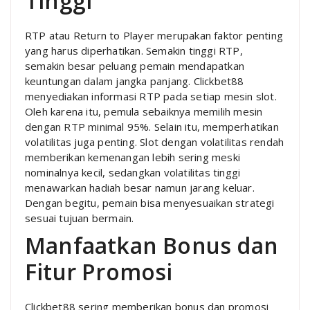
Tinggi
RTP atau Return to Player merupakan faktor penting
yang harus diperhatikan. Semakin tinggi RTP,
semakin besar peluang pemain mendapatkan
keuntungan dalam jangka panjang. Clickbet88
menyediakan informasi RTP pada setiap mesin slot.
Oleh karena itu, pemula sebaiknya memilih mesin
dengan RTP minimal 95%. Selain itu, memperhatikan
volatilitas juga penting. Slot dengan volatilitas rendah
memberikan kemenangan lebih sering meski
nominalnya kecil, sedangkan volatilitas tinggi
menawarkan hadiah besar namun jarang keluar.
Dengan begitu, pemain bisa menyesuaikan strategi
sesuai tujuan bermain.
Manfaatkan Bonus dan
Fitur Promosi
Clickbet88 sering memberikan bonus dan promosi