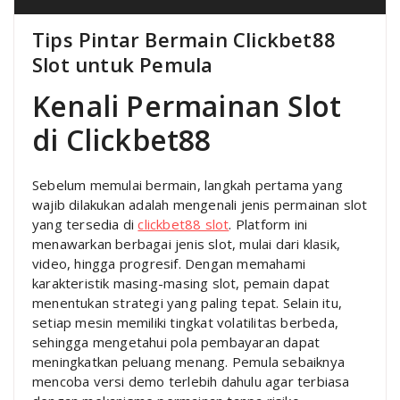
Tips Pintar Bermain Clickbet88
Slot untuk Pemula
Kenali Permainan Slot
di Clickbet88
Sebelum memulai bermain, langkah pertama yang
wajib dilakukan adalah mengenali jenis permainan slot
yang tersedia di
clickbet88 slot
. Platform ini
menawarkan berbagai jenis slot, mulai dari klasik,
video, hingga progresif. Dengan memahami
karakteristik masing-masing slot, pemain dapat
menentukan strategi yang paling tepat. Selain itu,
setiap mesin memiliki tingkat volatilitas berbeda,
sehingga mengetahui pola pembayaran dapat
meningkatkan peluang menang. Pemula sebaiknya
mencoba versi demo terlebih dahulu agar terbiasa