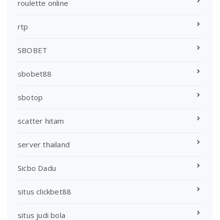
roulette online
rtp
SBOBET
sbobet88
sbotop
scatter hitam
server thailand
Sicbo Dadu
situs clickbet88
situs judi bola