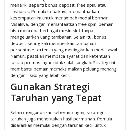
menarik, seperti bonus deposit, free spin, atau
cashback. Pemula sebaiknya memanfaatkan
kesempatan ini untuk menambah modal bermain.
Misalnya, dengan memanfaatkan free spin, pemain
bisa mencoba berbagai mesin slot tanpa
mengeluarkan uang tambahan. Selain itu, bonus
deposit sering kali memberikan tambahan
persentase tertentu yang meningkatkan modal awal.
Namun, pastikan membaca syarat dan ketentuan
setiap promosi agar tidak salah langkah. Strategi ini
membantu pemain memaksimalkan peluang menang
dengan risiko yang lebih kecil.
Gunakan Strategi
Taruhan yang Tepat
Selain mengandalkan keberuntungan, strategi
taruhan juga menentukan hasil permainan. Pemula
disarankan memulai dengan taruhan kecil untuk