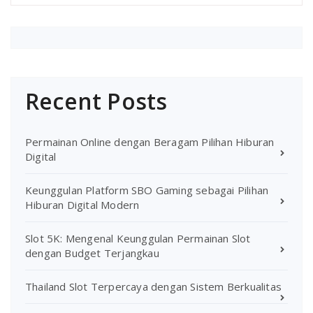
Recent Posts
Permainan Online dengan Beragam Pilihan Hiburan
Digital
Keunggulan Platform SBO Gaming sebagai Pilihan
Hiburan Digital Modern
Slot 5K: Mengenal Keunggulan Permainan Slot
dengan Budget Terjangkau
Thailand Slot Terpercaya dengan Sistem Berkualitas