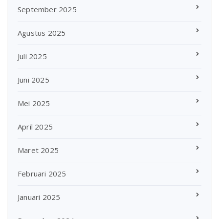
September 2025
Agustus 2025
Juli 2025
Juni 2025
Mei 2025
April 2025
Maret 2025
Februari 2025
Januari 2025