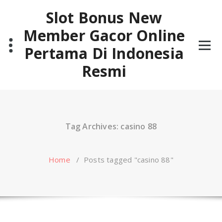
Skip
Slot Bonus New
to
content
Member Gacor Online
Pertama Di Indonesia
Resmi
Tag Archives: casino 88
Home
/
Posts tagged "casino 88"