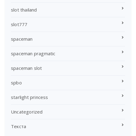
slot thailand
slot777
spaceman
spaceman pragmatic
spaceman slot
spbo
starlight princess
Uncategorized
Текста