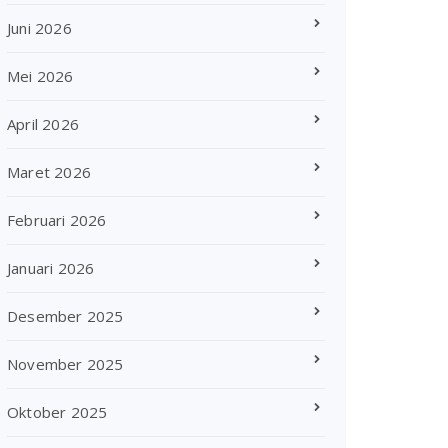
Juni 2026
Mei 2026
April 2026
Maret 2026
Februari 2026
Januari 2026
Desember 2025
November 2025
Oktober 2025