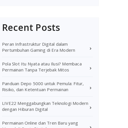
Recent Posts
Peran Infrastruktur Digital dalam
Pertumbuhan Gaming di Era Modern
Pola Slot Itu Nyata atau Ilusi? Membaca
Permainan Tanpa Terjebak Mitos
Panduan Depo 5000 untuk Pemula: Fitur,
Risiko, dan Ketentuan Permainan
LIVE22 Menggabungkan Teknologi Modern
dengan Hiburan Digital
Permainan Online dan Tren Baru yang