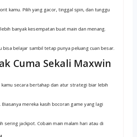
rit kamu. Pilih yang gacor, tinggal spin, dan tunggu
a lebih banyak kesempatan buat main dan menang.
u bisa belajar sambil tetap punya peluang cuan besar.
 Gak Cuma Sekali Maxwin
 kamu secara bertahap dan atur strategi biar lebih
mu. Biasanya mereka kasih bocoran game yang lagi
h sering jackpot. Cobain main malam hari atau di
!