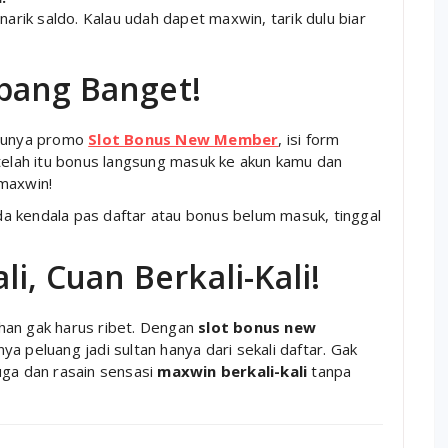
arik saldo. Kalau udah dapet maxwin, tarik dulu biar
pang Banget!
 punya promo
Slot Bonus New Member
, isi form
etelah itu bonus langsung masuk ke akun kamu dan
 maxwin!
ada kendala pas daftar atau bonus belum masuk, tinggal
i, Cuan Berkali-Kali!
bahan gak harus ribet. Dengan
slot bonus new
nya peluang jadi sultan hanya dari sekali daftar. Gak
uga dan rasain sensasi
maxwin berkali-kali
tanpa