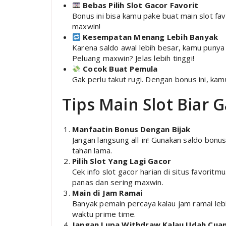
Bebas Pilih Slot Gacor Favorit
Bonus ini bisa kamu pake buat main slot favo
maxwin!
Kesempatan Menang Lebih Banyak
Karena saldo awal lebih besar, kamu puny
Peluang maxwin? Jelas lebih tinggi!
Cocok Buat Pemula
Gak perlu takut rugi. Dengan bonus ini, kam
Tips Main Slot Biar
Manfaatin Bonus Dengan Bijak
Jangan langsung all-in! Gunakan saldo bonus
tahan lama.
Pilih Slot Yang Lagi Gacor
Cek info slot gacor harian di situs favorit
panas dan sering maxwin.
Main di Jam Ramai
Banyak pemain percaya kalau jam ramai lebi
waktu prime time.
Jangan Lupa Withdraw Kalau Udah Cuan