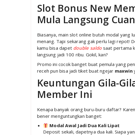
Slot Bonus New Memb
Mula Langsung Cua
Biasanya, main slot online butuh modal yang 
menang. Tapi sekarang gak perlu lagi repot!
kamu bisa dapet
double saldo
saat pertama ka
langsung jadi 100 ribu. Gokil, kan?
Promo ini cocok banget buat pemula yang pen
receh pun bisa jadi tiket buat ngejar
maxwin
y
Keuntungan Gila-Gil
Member Ini
Kenapa banyak orang buru-buru daftar? Kar
bener menguntungkan banget:
Modal Awal Jadi Dua Kali Lipat
Deposit sekali, dapetnya dua kali. Siapa ya