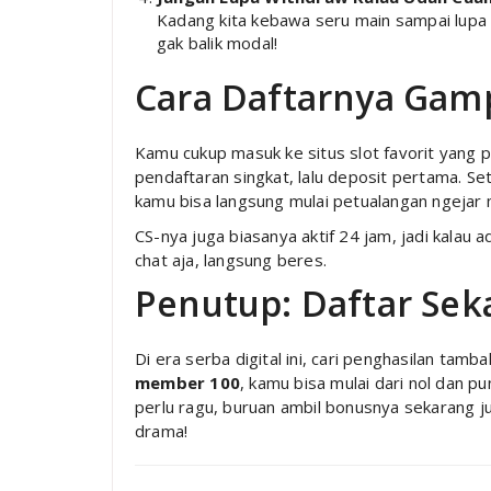
Kadang kita kebawa seru main sampai lupa n
gak balik modal!
Cara Daftarnya Gam
Kamu cukup masuk ke situs slot favorit yang
pendaftaran singkat, lalu deposit pertama. S
kamu bisa langsung mulai petualangan ngejar
CS-nya juga biasanya aktif 24 jam, jadi kalau 
chat aja, langsung beres.
Penutup: Daftar Sekal
Di era serba digital ini, cari penghasilan tam
member 100
, kamu bisa mulai dari nol dan pu
perlu ragu, buruan ambil bonusnya sekarang j
drama!