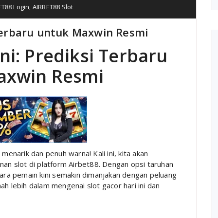
ET88 Login
,
AIRBET88 Slot
i Terbaru untuk Maxwin Resmi
Ini: Prediksi Terbaru
axwin Resmi
menarik dan penuh warna! Kali ini, kita akan
n slot di platform Airbet88. Dengan opsi taruhan
 para pemain kini semakin dimanjakan dengan peluang
ah lebih dalam mengenai slot gacor hari ini dan