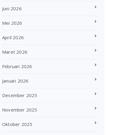
Juni 2026
Mei 2026
April 2026
Maret 2026
Februari 2026
Januari 2026
Desember 2025
November 2025
Oktober 2025