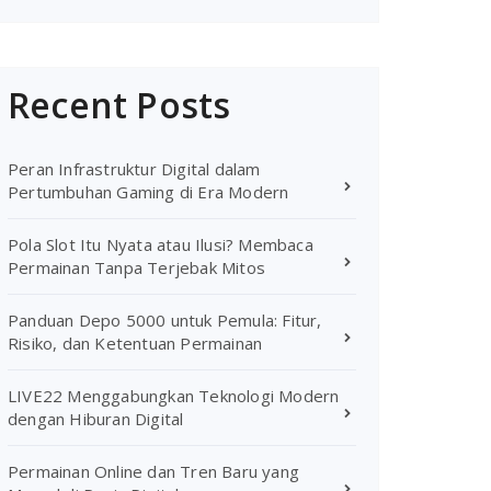
Recent Posts
Peran Infrastruktur Digital dalam
Pertumbuhan Gaming di Era Modern
Pola Slot Itu Nyata atau Ilusi? Membaca
Permainan Tanpa Terjebak Mitos
Panduan Depo 5000 untuk Pemula: Fitur,
Risiko, dan Ketentuan Permainan
LIVE22 Menggabungkan Teknologi Modern
dengan Hiburan Digital
Permainan Online dan Tren Baru yang