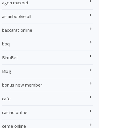
agen maxbet
asianbookie all
baccarat online
bbq
BinoBet
Blog
bonus new member
cafe
casino online
ceme online