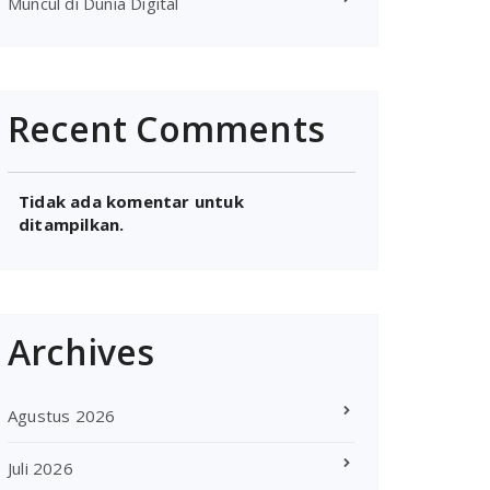
Muncul di Dunia Digital
Recent Comments
Tidak ada komentar untuk
ditampilkan.
Archives
Agustus 2026
Juli 2026