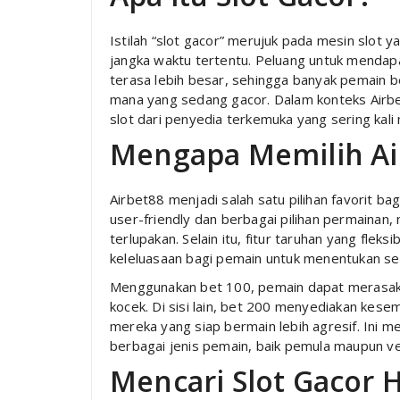
Istilah “slot gacor” merujuk pada mesin slot 
jangka waktu tertentu. Peluang untuk mendapa
terasa lebih besar, sehingga banyak pemain b
mana yang sedang gacor. Dalam konteks Airbe
slot dari penyedia terkemuka yang sering kali
Mengapa Memilih Ai
Airbet88 menjadi salah satu pilihan favorit ba
user-friendly dan berbagai pilihan permaina
terlupakan. Selain itu, fitur taruhan yang fle
keleluasaan bagi pemain untuk menentukan seb
Menggunakan bet 100, pemain dapat merasaka
kocek. Di sisi lain, bet 200 menyediakan kese
mereka yang siap bermain lebih agresif. Ini 
berbagai jenis pemain, baik pemula maupun ve
Mencari Slot Gacor H