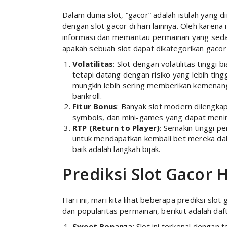
Dalam dunia slot, “gacor” adalah istilah yang di
dengan slot gacor di hari lainnya. Oleh karena
informasi dan memantau permainan yang sed
apakah sebuah slot dapat dikategorikan gacor
Volatilitas
: Slot dengan volatilitas tingg
tetapi datang dengan risiko yang lebih tingg
mungkin lebih sering memberikan kemenan
bankroll.
Fitur Bonus
: Banyak slot modern dilengkap
symbols, dan mini-games yang dapat meni
RTP (Return to Player)
: Semakin tinggi 
untuk mendapatkan kembali bet mereka dal
baik adalah langkah bijak.
Prediksi Slot Gacor H
Hari ini, mari kita lihat beberapa prediksi slot
dan popularitas permainan, berikut adalah daf
Sweet Bonanza
: Slot ini terkenal denga