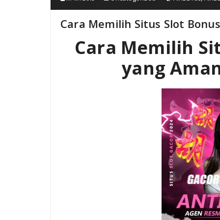
Cara Memilih Situs Slot Bon
Cara Memilih Si
yang Aman