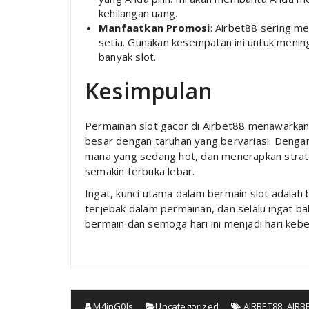
kehilangan uang.
Manfaatkan Promosi
: Airbet88 sering m
setia. Gunakan kesempatan ini untuk meni
banyak slot.
Kesimpulan
Permainan slot gacor di Airbet88 menawarka
besar dengan taruhan yang bervariasi. Denga
mana yang sedang hot, dan menerapkan strat
semakin terbuka lebar.
Ingat, kunci utama dalam bermain slot adala
terjebak dalam permainan, dan selalu ingat b
bermain dan semoga hari ini menjadi hari keb
M4inG0ls
Uncategorized
AIRBET88
,
AIRB