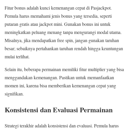
Fitur bonus adalah kunci kemenangan cepat di Pasjackpot.
Pemula harus memahami jenis bonus yang tersedia, seperti
putaran gratis atau jackpot mini. Gunakan bonus ini untuk
meningkatkan peluang menang tanpa mengurangi modal utama.
Misalnya, jika mendapatkan free spin, jangan gunakan taruhan
besar; sebaiknya pertahankan taruhan rendah hingga keuntungan
mulai terlihat.
Selain itu, beberapa permainan memiliki fitur multiplier yang bisa
menggandakan kemenangan. Pastikan untuk memanfaatkan
momen ini, karena bisa memberikan kemenangan cepat yang
signifikan.
Konsistensi dan Evaluasi Permainan
Strategi terakhir adalah konsistensi dan evaluasi. Pemula harus