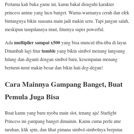
Pertama kali buka game ini, kamu bakal disuguhi karakter
princess anime yang lucu banget. Warna-warnanya cerah dan efek
bintangnya bikin suasana main jadi makin seru. Tapi jangan salah,
meskipun tampilannya imut, fiturnya super powerful.
multiplier sampai x500
Ada
yang bisa muncul tiba-tiba di layar.
tumble
Ditambah lagi fitur
yang bikin simbol menang langsung
hilang dan diganti dengan simbol baru, kesempatan menang
berturut-turut makin besar dan bikin hati deg-degan!
Cara Mainnya Gampang Banget, Buat
Pemula Juga Bisa
Buat kamu yang baru nyoba main slot, tenang aja! Starlight
Princess ini gampang banget dimainin. Kamu cuma perlu atur
taruhan, klik spin, dan lihat gimana simbol-simbolnya berputar.