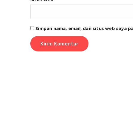
Simpan nama, email, dan situs web saya p