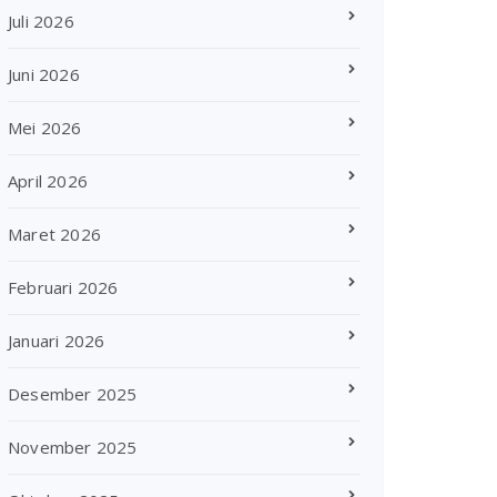
Juli 2026
Juni 2026
Mei 2026
April 2026
Maret 2026
Februari 2026
Januari 2026
Desember 2025
November 2025