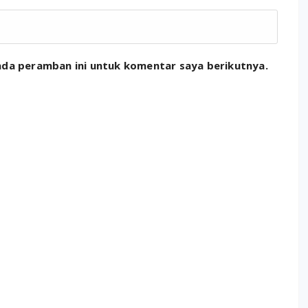
ada peramban ini untuk komentar saya berikutnya.