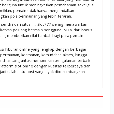
at berguna untuk meningkatkan pemahaman sekaligus
demikian, pemain tidak hanya mengandalkan
kan pola permainan yang lebih terarah.
sendiri dari situs ini. Slot777 sering menawarkan
katkan peluang bermain pengguna. Mulai dari bonus
yang memberikan nilai tambah bagi para pemain
usi hiburan online yang lengkap dengan berbagai
si permainan, keamanan, kemudahan akses, hingga
a dirancang untuk memberikan pengalaman terbaik
latform slot online dengan kualitas terpercaya dan
adi salah satu opsi yang layak dipertimbangkan.