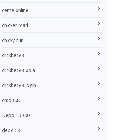
ceme online
chickenroad
chicky run
clickbet88
clickbet88 bola
clickbet88 login
cmd368
Depo 10000
depo 5k