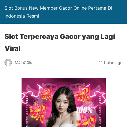
Slot Bonus New Member Gacor Online Pertama Di
Indonesia Resmi
Slot Terpercaya Gacor yang Lagi
Viral
M4inG0ls
11 bulan ago