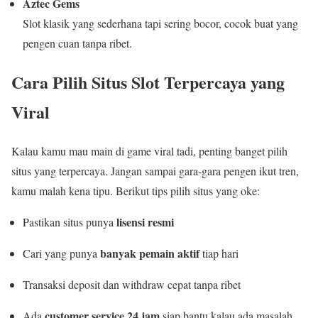
Aztec Gems
Slot klasik yang sederhana tapi sering bocor, cocok buat yang
pengen cuan tanpa ribet.
Cara Pilih Situs Slot Terpercaya yang
Viral
Kalau kamu mau main di game viral tadi, penting banget pilih
situs yang terpercaya. Jangan sampai gara-gara pengen ikut tren,
kamu malah kena tipu. Berikut tips pilih situs yang oke:
lisensi resmi
Pastikan situs punya
banyak pemain aktif
Cari yang punya
tiap hari
Transaksi deposit dan withdraw cepat tanpa ribet
customer service 24 jam
Ada
siap bantu kalau ada masalah