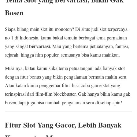
Bosen
Siapa bilang main slot itu monoton? Di situs judi slot terpercaya
no 1 di Indonesia, kamu bakal temuin berbagai tema permainan
bervariasi
yang sangat
. Mau yang bertema petualangan, fantasi,
sejarah, hingga film populer, semuanya bisa kamu mainkan.
Misalnya, kalau kamu suka tema petualangan, ada banyak slot
dengan fitur bonus yang bikin pengalaman bermain makin seru.
Atau kalau kamu penggemar film, bisa coba game slot yang
terinspirasi dari film-film blockbuster. Gak hanya bikin kamu gak
bosen, tapi juga bisa nambah pengalaman seru di setiap spin!
Fitur Slot Yang Gacor, Lebih Banyak