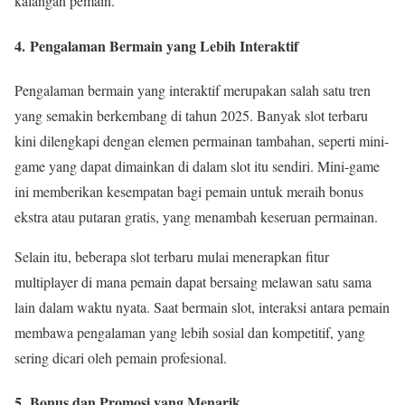
kalangan pemain.
4.
Pengalaman Bermain yang Lebih Interaktif
Pengalaman bermain yang interaktif merupakan salah satu tren
yang semakin berkembang di tahun 2025. Banyak slot terbaru
kini dilengkapi dengan elemen permainan tambahan, seperti mini-
game yang dapat dimainkan di dalam slot itu sendiri. Mini-game
ini memberikan kesempatan bagi pemain untuk meraih bonus
ekstra atau putaran gratis, yang menambah keseruan permainan.
Selain itu, beberapa slot terbaru mulai menerapkan fitur
multiplayer di mana pemain dapat bersaing melawan satu sama
lain dalam waktu nyata. Saat bermain slot, interaksi antara pemain
membawa pengalaman yang lebih sosial dan kompetitif, yang
sering dicari oleh pemain profesional.
5.
Bonus dan Promosi yang Menarik