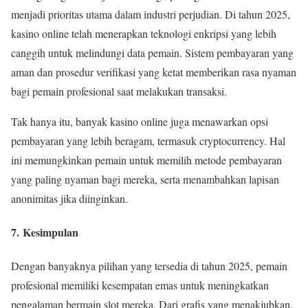
menjadi prioritas utama dalam industri perjudian. Di tahun 2025,
kasino online telah menerapkan teknologi enkripsi yang lebih
canggih untuk melindungi data pemain. Sistem pembayaran yang
aman dan prosedur verifikasi yang ketat memberikan rasa nyaman
bagi pemain profesional saat melakukan transaksi.
Tak hanya itu, banyak kasino online juga menawarkan opsi
pembayaran yang lebih beragam, termasuk cryptocurrency. Hal
ini memungkinkan pemain untuk memilih metode pembayaran
yang paling nyaman bagi mereka, serta menambahkan lapisan
anonimitas jika diinginkan.
7.
Kesimpulan
Dengan banyaknya pilihan yang tersedia di tahun 2025, pemain
profesional memiliki kesempatan emas untuk meningkatkan
pengalaman bermain slot mereka. Dari grafis yang menakjubkan,