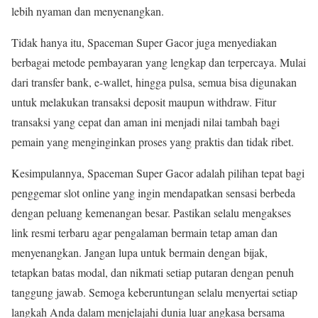
lebih nyaman dan menyenangkan.
Tidak hanya itu, Spaceman Super Gacor juga menyediakan
berbagai metode pembayaran yang lengkap dan terpercaya. Mulai
dari transfer bank, e-wallet, hingga pulsa, semua bisa digunakan
untuk melakukan transaksi deposit maupun withdraw. Fitur
transaksi yang cepat dan aman ini menjadi nilai tambah bagi
pemain yang menginginkan proses yang praktis dan tidak ribet.
Kesimpulannya, Spaceman Super Gacor adalah pilihan tepat bagi
penggemar slot online yang ingin mendapatkan sensasi berbeda
dengan peluang kemenangan besar. Pastikan selalu mengakses
link resmi terbaru agar pengalaman bermain tetap aman dan
menyenangkan. Jangan lupa untuk bermain dengan bijak,
tetapkan batas modal, dan nikmati setiap putaran dengan penuh
tanggung jawab. Semoga keberuntungan selalu menyertai setiap
langkah Anda dalam menjelajahi dunia luar angkasa bersama