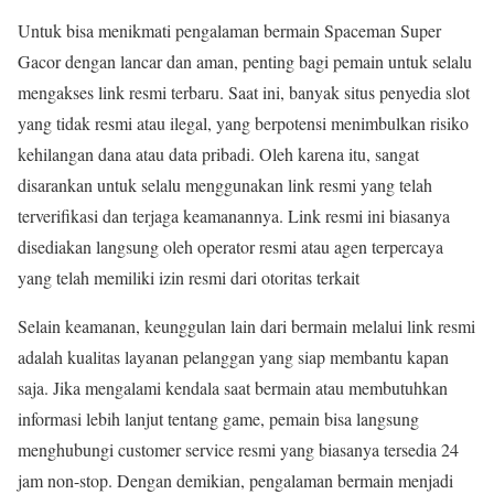
Untuk bisa menikmati pengalaman bermain Spaceman Super
Gacor dengan lancar dan aman, penting bagi pemain untuk selalu
mengakses link resmi terbaru. Saat ini, banyak situs penyedia slot
yang tidak resmi atau ilegal, yang berpotensi menimbulkan risiko
kehilangan dana atau data pribadi. Oleh karena itu, sangat
disarankan untuk selalu menggunakan link resmi yang telah
terverifikasi dan terjaga keamanannya. Link resmi ini biasanya
disediakan langsung oleh operator resmi atau agen terpercaya
yang telah memiliki izin resmi dari otoritas terkait
Selain keamanan, keunggulan lain dari bermain melalui link resmi
adalah kualitas layanan pelanggan yang siap membantu kapan
saja. Jika mengalami kendala saat bermain atau membutuhkan
informasi lebih lanjut tentang game, pemain bisa langsung
menghubungi customer service resmi yang biasanya tersedia 24
jam non-stop. Dengan demikian, pengalaman bermain menjadi