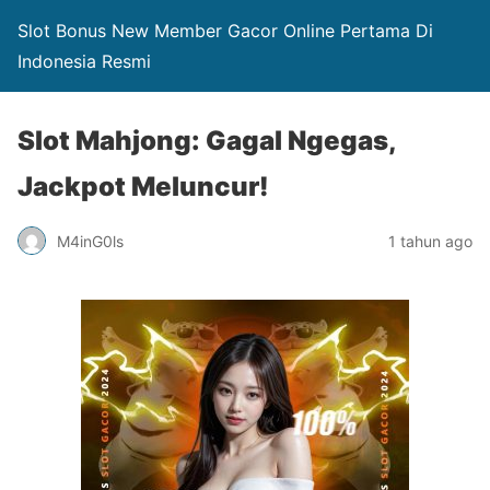
Slot Bonus New Member Gacor Online Pertama Di
Indonesia Resmi
Slot Mahjong: Gagal Ngegas,
Jackpot Meluncur!
M4inG0ls
1 tahun ago