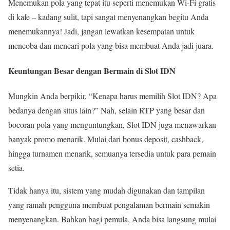
Menemukan pola yang tepat itu seperti menemukan Wi-Fi gratis
di kafe – kadang sulit, tapi sangat menyenangkan begitu Anda
menemukannya! Jadi, jangan lewatkan kesempatan untuk
mencoba dan mencari pola yang bisa membuat Anda jadi juara.
Keuntungan Besar dengan Bermain di Slot IDN
Mungkin Anda berpikir, “Kenapa harus memilih Slot IDN? Apa
bedanya dengan situs lain?” Nah, selain RTP yang besar dan
bocoran pola yang menguntungkan, Slot IDN juga menawarkan
banyak promo menarik. Mulai dari bonus deposit, cashback,
hingga turnamen menarik, semuanya tersedia untuk para pemain
setia.
Tidak hanya itu, sistem yang mudah digunakan dan tampilan
yang ramah pengguna membuat pengalaman bermain semakin
menyenangkan. Bahkan bagi pemula, Anda bisa langsung mulai