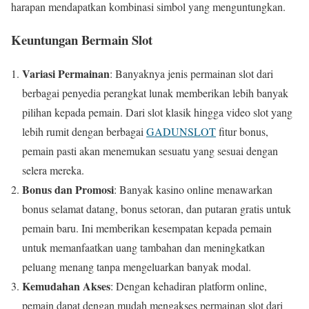
harapan mendapatkan kombinasi simbol yang menguntungkan.
Keuntungan Bermain Slot
Variasi Permainan
: Banyaknya jenis permainan slot dari
berbagai penyedia perangkat lunak memberikan lebih banyak
pilihan kepada pemain. Dari slot klasik hingga video slot yang
lebih rumit dengan berbagai
GADUNSLOT
fitur bonus,
pemain pasti akan menemukan sesuatu yang sesuai dengan
selera mereka.
Bonus dan Promosi
: Banyak kasino online menawarkan
bonus selamat datang, bonus setoran, dan putaran gratis untuk
pemain baru. Ini memberikan kesempatan kepada pemain
untuk memanfaatkan uang tambahan dan meningkatkan
peluang menang tanpa mengeluarkan banyak modal.
Kemudahan Akses
: Dengan kehadiran platform online,
pemain dapat dengan mudah mengakses permainan slot dari