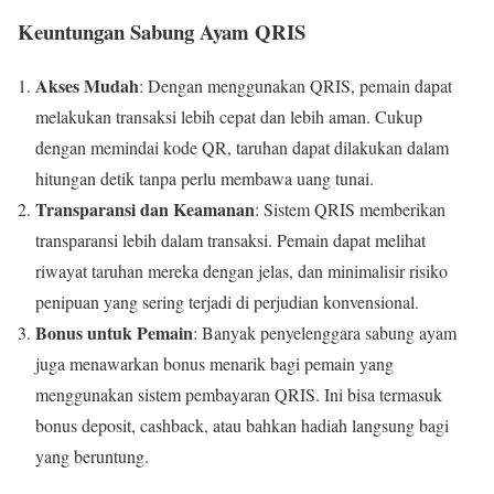
Keuntungan Sabung Ayam QRIS
Akses Mudah
: Dengan menggunakan QRIS, pemain dapat
melakukan transaksi lebih cepat dan lebih aman. Cukup
dengan memindai kode QR, taruhan dapat dilakukan dalam
hitungan detik tanpa perlu membawa uang tunai.
Transparansi dan Keamanan
: Sistem QRIS memberikan
transparansi lebih dalam transaksi. Pemain dapat melihat
riwayat taruhan mereka dengan jelas, dan minimalisir risiko
penipuan yang sering terjadi di perjudian konvensional.
Bonus untuk Pemain
: Banyak penyelenggara sabung ayam
juga menawarkan bonus menarik bagi pemain yang
menggunakan sistem pembayaran QRIS. Ini bisa termasuk
bonus deposit, cashback, atau bahkan hadiah langsung bagi
yang beruntung.